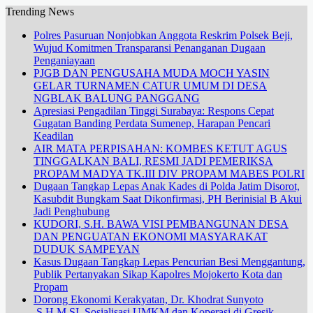
Trending News
Polres Pasuruan Nonjobkan Anggota Reskrim Polsek Beji,
Wujud Komitmen Transparansi Penanganan Dugaan
Penganiayaan
PJGB DAN PENGUSAHA MUDA MOCH YASIN
GELAR TURNAMEN CATUR UMUM DI DESA
NGBLAK BALUNG PANGGANG
Apresiasi Pengadilan Tinggi Surabaya: Respons Cepat
Gugatan Banding Perdata Sumenep, Harapan Pencari
Keadilan
AIR MATA PERPISAHAN: KOMBES KETUT AGUS
TINGGALKAN BALI, RESMI JADI PEMERIKSA
PROPAM MADYA TK.III DIV PROPAM MABES POLRI
Dugaan Tangkap Lepas Anak Kades di Polda Jatim Disorot,
Kasubdit Bungkam Saat Dikonfirmasi, PH Berinisial B Akui
Jadi Penghubung
KUDORI, S.H. BAWA VISI PEMBANGUNAN DESA
DAN PENGUATAN EKONOMI MASYARAKAT
DUDUK SAMPEYAN
Kasus Dugaan Tangkap Lepas Pencurian Besi Menggantung,
Publik Pertanyakan Sikap Kapolres Mojokerto Kota dan
Propam
Dorong Ekonomi Kerakyatan, Dr. Khodrat Sunyoto
.S.H.M.SI. Sosialisasi UMKM dan Koperasi di Gresik