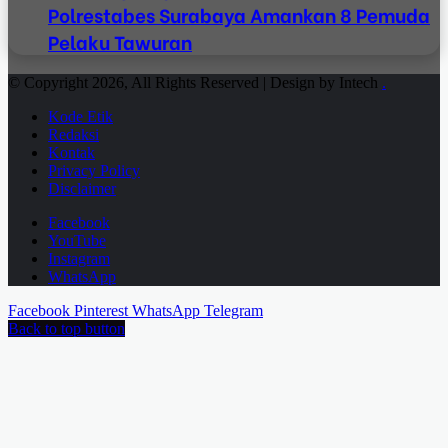
Polrestabes Surabaya Amankan 8 Pemuda
Pelaku Tawuran
© Copyright 2026, All Rights Reserved | Design by Intech
.
Kode Etik
Redaksi
Kontak
Privacy Policy
Disclaimer
Facebook
YouTube
Instagram
WhatsApp
Facebook
Pinterest
WhatsApp
Telegram
Back to top button