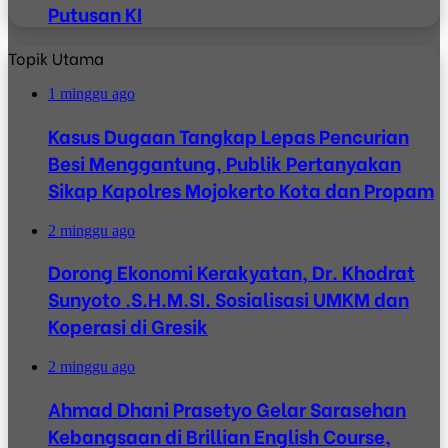
Putusan KI
Topik Utama
1 minggu ago
Kasus Dugaan Tangkap Lepas Pencurian
Besi Menggantung, Publik Pertanyakan
Sikap Kapolres Mojokerto Kota dan Propam
2 minggu ago
Dorong Ekonomi Kerakyatan, Dr. Khodrat
Sunyoto .S.H.M.SI. Sosialisasi UMKM dan
Koperasi di Gresik
2 minggu ago
Ahmad Dhani Prasetyo Gelar Sarasehan
Kebangsaan di Brillian English Course,