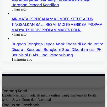
Harapan Pencari Keadilan
5 hari ago
AIR MATA PERPISAHAN: KOMBES KETUT AGUS
TINGGALKAN BALI, RESMI JADI PEMERIKSA PROPAM
MADYA TK.III DIV PROPAM MABES POLRI
7 hari ago
Dugaan Tangkap Lepas Anak Kades di Polda Jatim
Disorot, Kasubdit Bungkam Saat Dikonfirmasi, PH
Berinisial B Akui Jadi Penghubung
1 minggu ago
Tentang Kami
Liputankasus.com adalah media online yang menyajikan berita
terkini Jawa Timur dan Nasional
Find us on Facebook