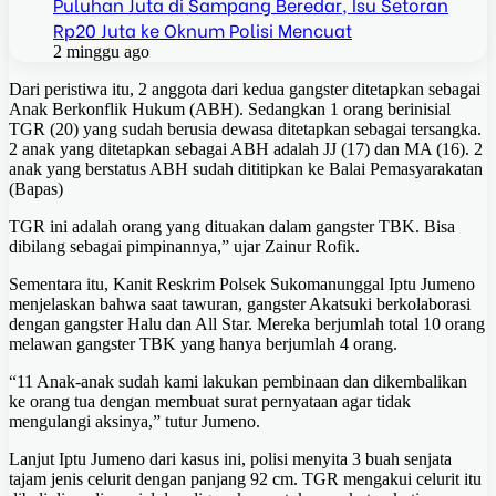
Puluhan Juta di Sampang Beredar, Isu Setoran
Rp20 Juta ke Oknum Polisi Mencuat
2 minggu ago
Dari peristiwa itu, 2 anggota dari kedua gangster ditetapkan sebagai
Anak Berkonflik Hukum (ABH). Sedangkan 1 orang berinisial
TGR (20) yang sudah berusia dewasa ditetapkan sebagai tersangka.
2 anak yang ditetapkan sebagai ABH adalah JJ (17) dan MA (16). 2
anak yang berstatus ABH sudah dititipkan ke Balai Pemasyarakatan
(Bapas)
TGR ini adalah orang yang dituakan dalam gangster TBK. Bisa
dibilang sebagai pimpinannya,” ujar Zainur Rofik.
Sementara itu, Kanit Reskrim Polsek Sukomanunggal Iptu Jumeno
menjelaskan bahwa saat tawuran, gangster Akatsuki berkolaborasi
dengan gangster Halu dan All Star. Mereka berjumlah total 10 orang
melawan gangster TBK yang hanya berjumlah 4 orang.
“11 Anak-anak sudah kami lakukan pembinaan dan dikembalikan
ke orang tua dengan membuat surat pernyataan agar tidak
mengulangi aksinya,” tutur Jumeno.
Lanjut Iptu Jumeno dari kasus ini, polisi menyita 3 buah senjata
tajam jenis celurit dengan panjang 92 cm. TGR mengakui celurit itu