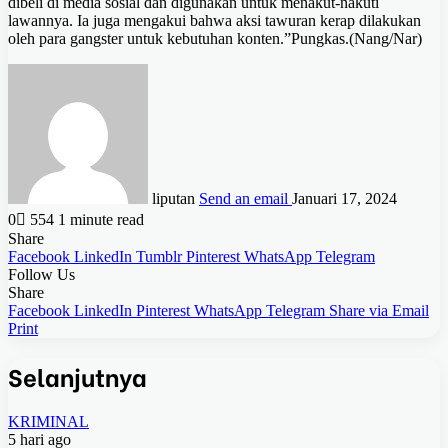
dibeli di media sosial dan digunakan untuk menakut-nakuti
lawannya. Ia juga mengakui bahwa aksi tawuran kerap dilakukan
oleh para gangster untuk kebutuhan konten.”Pungkas.(Nang/Nar)
liputan
Send an email
Januari 17, 2024
0
554
1 minute read
Share
Facebook
LinkedIn
Tumblr
Pinterest
WhatsApp
Telegram
Follow Us
Share
Facebook
LinkedIn
Pinterest
WhatsApp
Telegram
Share via Email
Print
Selanjutnya
KRIMINAL
5 hari ago