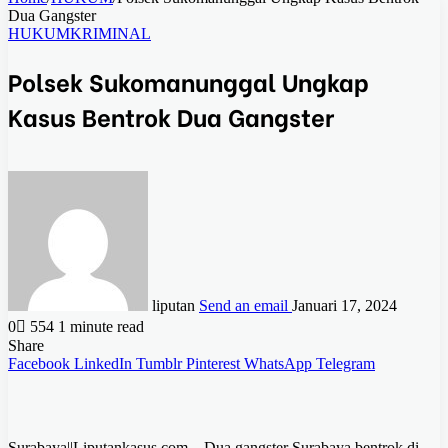
Dua Gangster
HUKUM
KRIMINAL
Polsek Sukomanunggal Ungkap
Kasus Bentrok Dua Gangster
liputan
Send an email
Januari 17, 2024
0
554
1 minute read
Share
Facebook
LinkedIn
Tumblr
Pinterest
WhatsApp
Telegram
Surabaya||Liputankasus.com – Dua gangster Surabaya bentrok di