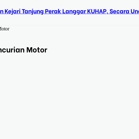
n Kejari Tanjung Perak Langgar KUHAP, Secara 
Motor
curian Motor