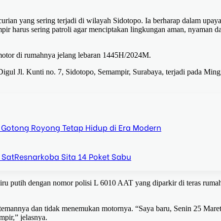
rian yang sering terjadi di wilayah Sidotopo. Ia berharap dalam upay
r harus sering patroli agar menciptakan lingkungan aman, nyaman d
 motor di rumahnya jelang lebaran 1445H/2024M.
gul Jl. Kunti no. 7, Sidotopo, Semampir, Surabaya, terjadi pada Ming
 Gotong Royong Tetap Hidup di Era Modern
 SatResnarkoba Sita 14 Poket Sabu
iru putih dengan nomor polisi L 6010 AAT yang diparkir di teras ruma
n-temannya dan tidak menemukan motornya. “Saya baru, Senin 25 Mare
pir,” jelasnya.