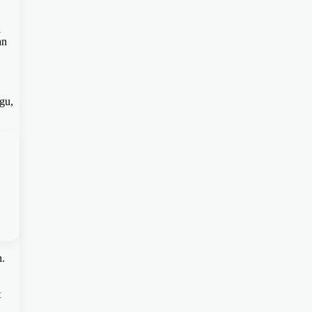
a
an
gu,
h.
t