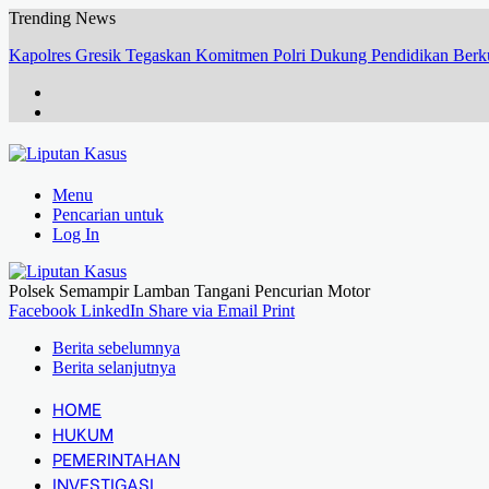
Trending News
Sinergi Polisi dan Petani, Polres Pelabuhan Tanjung Perak Panen 
Menu
Pencarian untuk
Log In
Polsek Semampir Lamban Tangani Pencurian Motor
Facebook
LinkedIn
Share via Email
Print
Berita sebelumnya
Berita selanjutnya
HOME
HUKUM
PEMERINTAHAN
INVESTIGASI