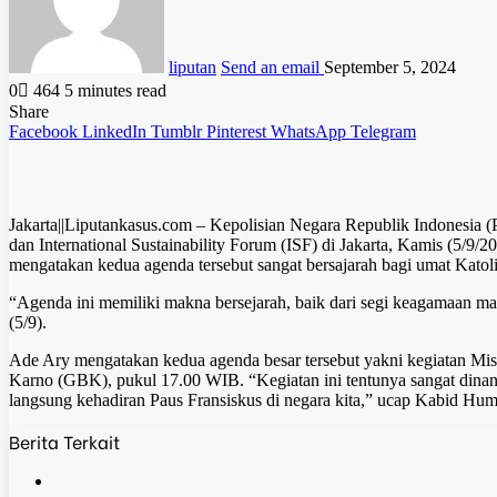
liputan
Send an email
September 5, 2024
0
464
5 minutes read
Share
Facebook
LinkedIn
Tumblr
Pinterest
WhatsApp
Telegram
Jakarta||Liputankasus.com – Kepolisian Negara Republik Indonesia 
dan International Sustainability Forum (ISF) di Jakarta, Kamis (5/
mengatakan kedua agenda tersebut sangat bersajarah bagi umat Katol
“Agenda ini memiliki makna bersejarah, baik dari segi keagamaan m
(5/9).
Ade Ary mengatakan kedua agenda besar tersebut yakni kegiatan Mis
Karno (GBK), pukul 17.00 WIB. “Kegiatan ini tentunya sangat dinant
langsung kehadiran Paus Fransiskus di negara kita,” ucap Kabid Hum
Berita Terkait