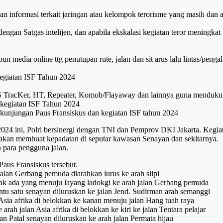
informasi terkait jaringan atau kelompok terorisme yang masih dan 
ngan Satgas intelijen, dan apabila ekskalasi kegiatan teror meningkat
 media online ttg penutupan rute, jalan dan sit arus lalu lintas/penga
kegiatan ISF Tahun 2024
PS TracKer, HT, Repeater, Komob/Flayaway dan lainnya guna menduk
 kegiatan ISF Tahun 2024
 kunjungan Paus Fransiskus dan kegiatan ISF tahun 2024
24 ini, Polri bersinergi dengan TNI dan Pemprov DKI Jakarta. Kegia
a akan membuat kepadatan di seputar kawasan Senayan dan sekitarnya.
 para pengguna jalan.
Paus Fransiskus tersebut.
 jalan Gerbang pemuda diarahkan lurus ke arah slipi
 tidak ada yang menuju layang ladokgi ke arah jalan Gerbang pemuda
intu satu senayan diluruskan ke jalan Jend. Sudirman arah semanggi
n Asia afrika di belokkan ke kanan menuju jalan Hang tuah raya
 arah jalan Asia afrika di belokkan ke kiri ke jalan Tentara pelajar
alan Patal senayan diluruskan ke arah jalan Permata hijau