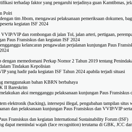
tifikasi terhadap faktor yang pengaruhi terjadinya guan Kamtibmas, jel
m Polri
 dengan tim Jibom, mengawasi pelaksanaan pemeriksaan dokumen, bag
peserta kegiatan ISF 2024
n VVIP/VIP dan rombongan di jalan Tol, jalan arteri, pertigaan, peremp
ngan Paus Fransiskus dan kegiatan ISF 2024
ngganggu kelancaran pengawalan perjalanan kunjungan Paus Fransis
 2024
rtib dengan memedomani Perkap Nomor 2 Tahun 2019 tentang Penindak
dalam Tindakan Kepolisian
P yang hadir pada kegiatan ISF Tahun 2024 apabila terjadi situasi
 yang menggunakan bahan KBRN berbahaya
K II Bareskrim
k melakukan aksi mengganggu pelaksanaan kunjungan Paus Fransiskus 
em elektronik (hacking), intersepsi illegal, pengubahan tampilan situs 
gamanan dan pelaksanaan kunjungan Paus Fransiskus dan VVIP/VIP serta
Paus Fransiskus dan kegiatan International Sustainability Forum (ISF)
 dapat memindai wajah (face recognition) terutama di GBK, JCC da