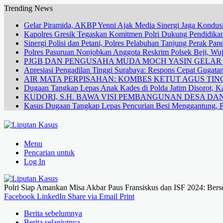
Trending News
Gelar Piramida, AKBP Yenni Ajak Media Sinergi Jaga Kondusi
Kapolres Gresik Tegaskan Komitmen Polri Dukung Pendidikan
Sinergi Polisi dan Petani, Polres Pelabuhan Tanjung Perak Pa
Polres Pasuruan Nonjobkan Anggota Reskrim Polsek Beji, W
PJGB DAN PENGUSAHA MUDA MOCH YASIN GELA
Apresiasi Pengadilan Tinggi Surabaya: Respons Cepat Gugata
AIR MATA PERPISAHAN: KOMBES KETUT AGUS TING
Dugaan Tangkap Lepas Anak Kades di Polda Jatim Disorot, Ka
KUDORI, S.H. BAWA VISI PEMBANGUNAN DESA 
Kasus Dugaan Tangkap Lepas Pencurian Besi Menggantung, P
Menu
Pencarian untuk
Log In
Polri Siap Amankan Misa Akbar Paus Fransiskus dan ISF 2024: Bers
Facebook
LinkedIn
Share via Email
Print
Berita sebelumnya
Berita selanjutnya