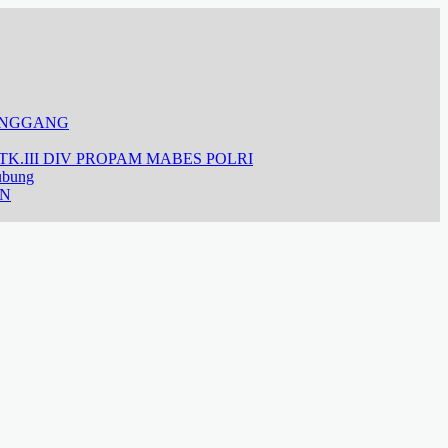
ANGGANG
K.III DIV PROPAM MABES POLRI
ubung
AN