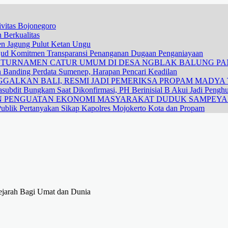
vitas Bojonegoro
 Berkualitas
nen Jagung Pulut Ketan Ungu
ujud Komitmen Transparansi Penanganan Dugaan Penganiayaan
R TURNAMEN CATUR UMUM DI DESA NGBLAK BALUNG P
n Banding Perdata Sumenep, Harapan Pencari Keadilan
GALKAN BALI, RESMI JADI PEMERIKSA PROPAM MADYA T
subdit Bungkam Saat Dikonfirmasi, PH Berinisial B Akui Jadi Pengh
DAN PENGUATAN EKONOMI MASYARAKAT DUDUK SAMPEY
ublik Pertanyakan Sikap Kapolres Mojokerto Kota dan Propam
ejarah Bagi Umat dan Dunia