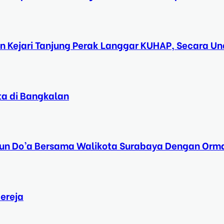
n Kejari Tanjung Perak Langgar KUHAP, Secara 
ta di Bangkalan
Tahun Do’a Bersama Walikota Surabaya Dengan Orma
ereja