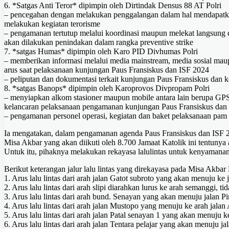
6. *Satgas Anti Teror* dipimpin oleh Dirtindak Densus 88 AT Polri
– pencegahan dengan melakukan penggalangan dalam hal mendapatkan 
melakukan kegiatan terorisme
– pengamanan tertutup melalui koordinasi maupun melekat langsung de
akan dilakukan penindakan dalam rangka preventive strike
7. *satgas Humas* dipimpin oleh Karo PID Divhumas Polri
– memberikan informasi melalui media mainstream, media sosial maupun
arus saat pelaksanaan kunjungan Paus Fransiskus dan ISF 2024
– peliputan dan dokumentasi terkait kunjungan Paus Fransiskus dan 
8. *satgas Banops* dipimpin oleh Karoprovos Divpropam Polri
– menyiapkan alkom stasioner maupun mobile antara lain berupa G
kelancaran pelaksanaan pengamanan kunjungan Paus Fransiskus dan
– pengamanan personel operasi, kegiatan dan baket pelaksanaan pam
Ia mengatakan, dalam pengamanan agenda Paus Fransiskus dan ISF 20
Misa Akbar yang akan diikuti oleh 8.700 Jamaat Katolik ini tentuny
Untuk itu, pihaknya melakukan rekayasa lalulintas untuk kenyamanan
Berikut keterangan jalur lalu lintas yang direkayasa pada Misa Akbar 
1. Arus lalu lintas dari arah jalan Gatot subroto yang akan menuju ke
2. Arus lalu lintas dari arah slipi diarahkan lurus ke arah semanggi,
3. Arus lalu lintas dari arah bund. Senayan yang akan menuju jalan P
4. Arus lalu lintas dari arah jalan Mustopo yang menuju ke arah jala
5. Arus lalu lintas dari arah jalan Patal senayan 1 yang akan menuju ke
6. Arus lalu lintas dari arah jalan Tentara pelajar yang akan menuju j