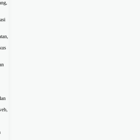
ang,
asi
atan,
kus
an
dan
web,
n