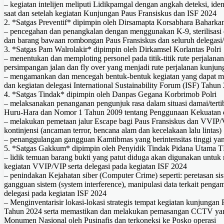
– kegiatan intelijen meliputi Lidikpamgal dengan angkah deteksi, iden
saat dan setelah kegiatan Kunjungan Paus Fransiskus dan ISF 2024
2. *Satgas Preventif* dipimpin oleh Dirsamapta Korsabhara Baharka
– pencegahan dan penangkalan dengan menggunakan K-9, sterilisasi
dan barang bawaan rombongan Paus Fransiskus dan seluruh delegasi/
3. *Satgas Pam Walrolakir* dipimpin oleh Dirkamsel Korlantas Polri
– menentukan dan memploting personel pada titik-titik rute perjalana
persimpangan jalan dan fly over yang menjadi rute perjalanan kunju
– mengamankan dan mencegah bentuk-bentuk kegiatan yang dapat me
dan kegiatan delegasi International Sustainability Forum (ISF) Tahun
4. *Satgas Tindak* dipimpin oleh Danpas Gegana Korbrimob Polri
– melaksanakan penanganan pengunjuk rasa dalam situasi damai/te
Huru-Hara dan Nomor 1 Tahun 2009 tentang Penggunaan Kekuatan 
– melakukan pemetaan jalur Escape bagi Paus Fransiskus dan VVIP/VI
kontinjensi (ancaman terror, bencana alam dan kecelakaan lalu lintas)
– penanggulangan gangguan Kamtibmas yang berintensitas tinggi
5. *Satgas Gakkum* dipimpin oleh Penyidik Tindak Pidana Utama T
– lidik temuan barang bukti yang patut diduga akan digunakan untu
kegiatan VVIP/VIP serta delegasi pada kegiatan ISF 2024
– penindakan Kejahatan siber (Computer Crime) seperti: peretasan sist
gangguan sistem (system interference), manipulasi data terkait pen
delegasi pada kegiatan ISF 2024
– Menginventarisir lokasi-lokasi strategis tempat kegiatan kunjungan 
Tahun 2024 serta memastikan dan melakukan pemasangan CCTV yang
Monumen Nasional oleh Pusinafis dan terkoneksi ke Posko operasi