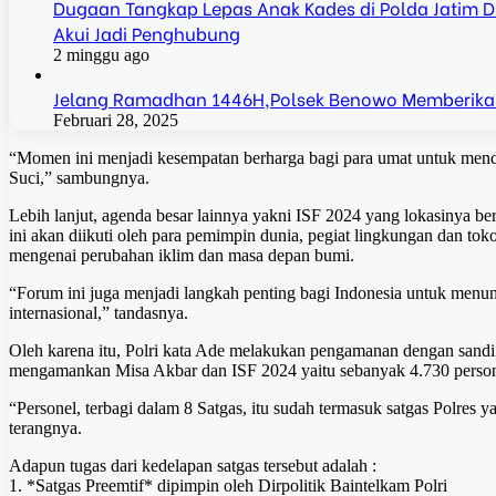
Dugaan Tangkap Lepas Anak Kades di Polda Jatim Dis
Akui Jadi Penghubung
2 minggu ago
Jelang Ramadhan 1446H,Polsek Benowo Memberika
Februari 28, 2025
“Momen ini menjadi kesempatan berharga bagi para umat untuk mend
Suci,” sambungnya.
Lebih lanjut, agenda besar lainnya yakni ISF 2024 yang lokasinya be
ini akan diikuti oleh para pemimpin dunia, pegiat lingkungan dan tok
mengenai perubahan iklim dan masa depan bumi.
“Forum ini juga menjadi langkah penting bagi Indonesia untuk menu
internasional,” tandasnya.
Oleh karena itu, Polri kata Ade melakukan pengamanan dengan sandi
mengamankan Misa Akbar dan ISF 2024 yaitu sebanyak 4.730 person
“Personel, terbagi dalam 8 Satgas, itu sudah termasuk satgas Polres y
terangnya.
Adapun tugas dari kedelapan satgas tersebut adalah :
1. *Satgas Preemtif* dipimpin oleh Dirpolitik Baintelkam Polri