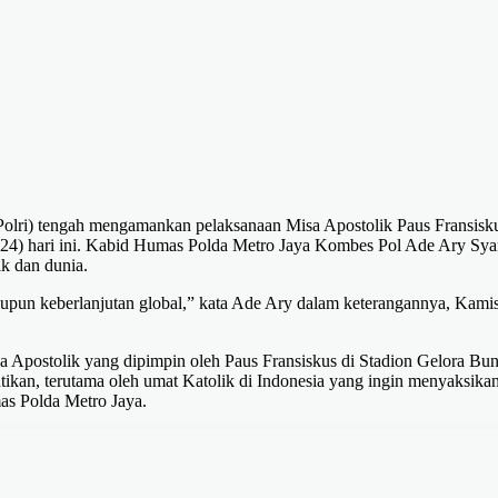
(Polri) tengah mengamankan pelaksanaan Misa Apostolik Paus Fransisk
9/2024) hari ini. Kabid Humas Polda Metro Jaya Kombes Pol Ade Ary Sy
ik dan dunia.
aupun keberlanjutan global,” kata Ade Ary dalam keterangannya, Kami
a Apostolik yang dipimpin oleh Paus Fransiskus di Stadion Gelora Bu
ikan, terutama oleh umat Katolik di Indonesia yang ingin menyaksika
as Polda Metro Jaya.