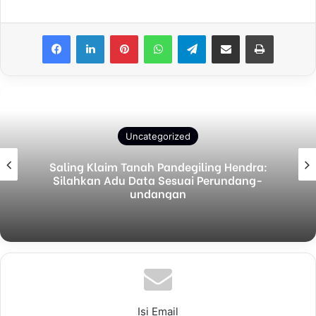
Facebook
LinkedIn
Pinterest
WhatsApp
Telegram
Share via Email
Print
Uncategorized
Saling Klaim Tanah Pandegiling Hendra:
Silahkan Adu Data Sesuai Perundang-
undangan
Isi Email