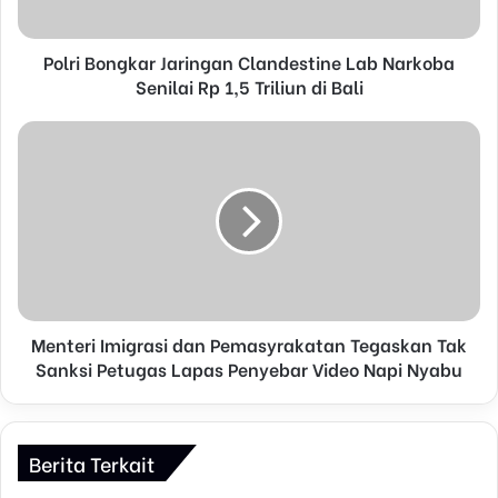
a
d
d
Polri Bongkar Jaringan Clandestine Lab Narkoba
r
Senilai Rp 1,5 Triliun di Bali
e
s
s
Menteri Imigrasi dan Pemasyrakatan Tegaskan Tak
Sanksi Petugas Lapas Penyebar Video Napi Nyabu
Berita Terkait