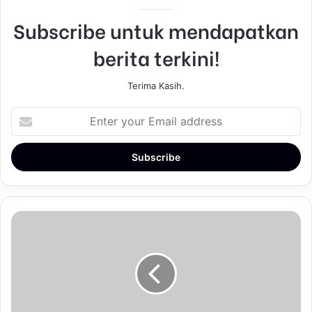
Subscribe untuk mendapatkan
berita terkini!
Terima Kasih.
E
n
t
e
r
y
o
u
r
E
m
a
i
l