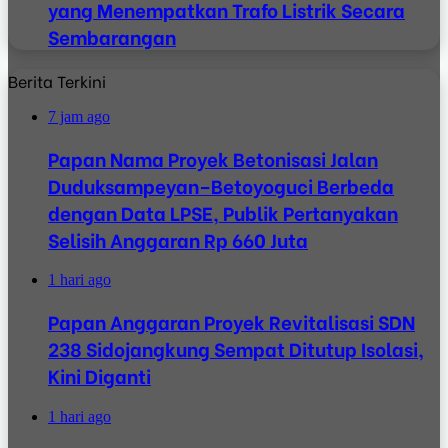
yang Menempatkan Trafo Listrik Secara
Sembarangan
Berita Terkini
7 jam ago
Papan Nama Proyek Betonisasi Jalan
Duduksampeyan–Betoyoguci Berbeda
dengan Data LPSE, Publik Pertanyakan
Selisih Anggaran Rp 660 Juta
1 hari ago
Papan Anggaran Proyek Revitalisasi SDN
238 Sidojangkung Sempat Ditutup Isolasi,
Kini Diganti
1 hari ago