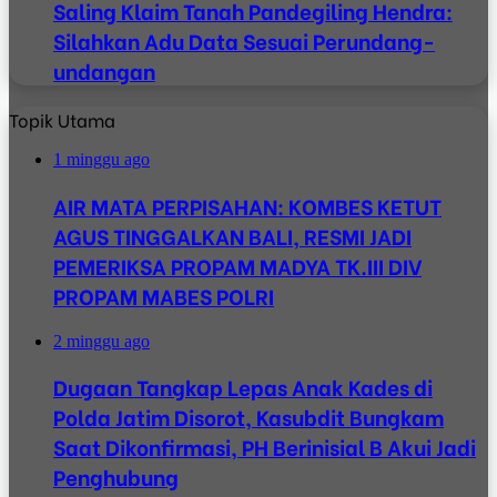
Saling Klaim Tanah Pandegiling Hendra:
Silahkan Adu Data Sesuai Perundang-
undangan
Topik Utama
1 minggu ago
AIR MATA PERPISAHAN: KOMBES KETUT
AGUS TINGGALKAN BALI, RESMI JADI
PEMERIKSA PROPAM MADYA TK.III DIV
PROPAM MABES POLRI
2 minggu ago
Dugaan Tangkap Lepas Anak Kades di
Polda Jatim Disorot, Kasubdit Bungkam
Saat Dikonfirmasi, PH Berinisial B Akui Jadi
Penghubung