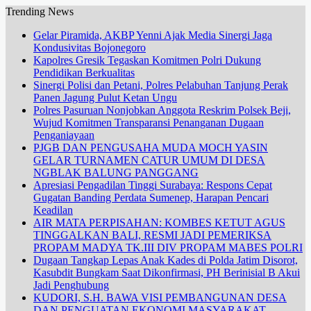
Trending News
Gelar Piramida, AKBP Yenni Ajak Media Sinergi Jaga
Kondusivitas Bojonegoro
Kapolres Gresik Tegaskan Komitmen Polri Dukung
Pendidikan Berkualitas
Sinergi Polisi dan Petani, Polres Pelabuhan Tanjung Perak
Panen Jagung Pulut Ketan Ungu
Polres Pasuruan Nonjobkan Anggota Reskrim Polsek Beji,
Wujud Komitmen Transparansi Penanganan Dugaan
Penganiayaan
PJGB DAN PENGUSAHA MUDA MOCH YASIN
GELAR TURNAMEN CATUR UMUM DI DESA
NGBLAK BALUNG PANGGANG
Apresiasi Pengadilan Tinggi Surabaya: Respons Cepat
Gugatan Banding Perdata Sumenep, Harapan Pencari
Keadilan
AIR MATA PERPISAHAN: KOMBES KETUT AGUS
TINGGALKAN BALI, RESMI JADI PEMERIKSA
PROPAM MADYA TK.III DIV PROPAM MABES POLRI
Dugaan Tangkap Lepas Anak Kades di Polda Jatim Disorot,
Kasubdit Bungkam Saat Dikonfirmasi, PH Berinisial B Akui
Jadi Penghubung
KUDORI, S.H. BAWA VISI PEMBANGUNAN DESA
DAN PENGUATAN EKONOMI MASYARAKAT