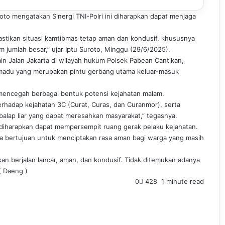
oto mengatakan Sinergi TNI-Polri ini diharapkan dapat menjaga
astikan situasi kamtibmas tetap aman dan kondusif, khususnya
 jumlah besar,” ujar Iptu Suroto, Minggu (29/6/2025).
lain Jalan Jakarta di wilayah hukum Polsek Pabean Cantikan,
ramadu yang merupakan pintu gerbang utama keluar-masuk
k mencegah berbagai bentuk potensi kejahatan malam.
terhadap kejahatan 3C (Curat, Curas, dan Curanmor), serta
balap liar yang dapat meresahkan masyarakat,” tegasnya.
ut diharapkan dapat mempersempit ruang gerak pelaku kejahatan.
uga bertujuan untuk menciptakan rasa aman bagi warga yang masih
porkan berjalan lancar, aman, dan kondusif. Tidak ditemukan adanya
( Daeng )
0
428
1 minute read