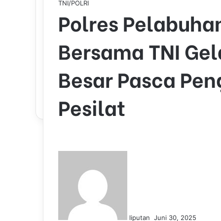
TNI/POLRI
Polres Pelabuha
Bersama TNI Gela
Besar Pasca Pe
Pesilat
S
e
n
d
a
n
liputan
Juni 30, 2025
e