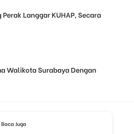
g Perak Langgar KUHAP, Secara
ama Walikota Surabaya Dengan
Baca Juga
C