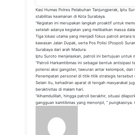
Kasi Humas Polres Pelabuhan Tanjungperak, Iptu Sur
stabilitas keamanan di Kota Surabaya.
“Kegiatan ini merupakan langkah proaktif untuk mem
setelah adanya kegiatan yang melibatkan massa dalam
Tiga lokasi utama yang menjadi fokus patroli antara 
kawasan Jalan Dupak, serta Pos Polisi (Pospol) Su
Surabaya dari arah Madura.
Iptu Suroto menjelaskan, patroli ini bertujuan untu
“Patroli Harkamtibmas ini sebagai bentuk antisipasi 
potensi aksi gangster, tawuran antar kelompok, dan 
Penempatan personel di titik-titik strategis terseb
Selain itu, kehadiran aparat di tengah masyarakat j
beraktivitas di malam hari.
“Alhamdulillah, hingga patroli berakhir, situasi dila
gangguan kamtibmas yang menonjol, ” pungkasnya. 
S
e
n
d
a