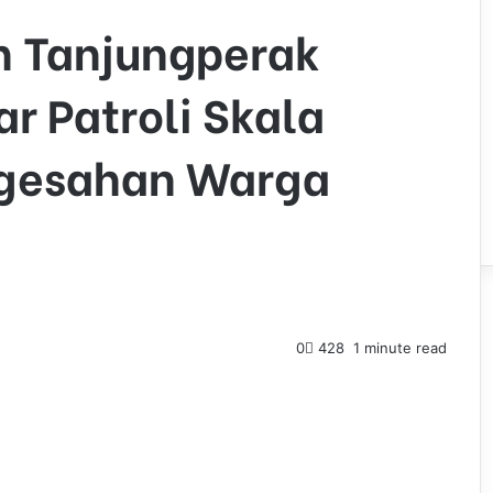
n Tanjungperak
r Patroli Skala
ngesahan Warga
0
428
1 minute read