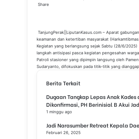
Share
m
F
L
T
P
W
T
a
a
i
u
i
h
e
i
c
n
m
n
a
l
l
e
k
b
t
t
e
­ TanjungPerak||LiputanKasus.com – Aparat gabungan 
b
e
l
e
s
g
keamanan dan ketertiban masyarakat (Harkamtibmas)
o
d
r
r
A
r
Kegiatan yang berlangsung sejak Sabtu (28/6/2025) m
o
I
e
p
a
langkah antisipasi pasca kegiatan pengesahan warga 
k
n
s
p
m
Patroli stasioner yang dipimpin langsung oleh Pame
t
Sudaryanto, difokuskan pada titik-titik yang diangg
Berita Terkait
Dugaan Tangkap Lepas Anak Kades di
Dikonfirmasi, PH Berinisial B Akui J
1 minggu ago
Jadi Narasumber Retreat Kepala Dae
Februari 26, 2025