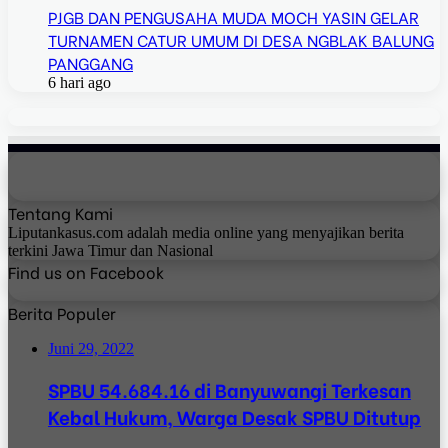
PJGB DAN PENGUSAHA MUDA MOCH YASIN GELAR
TURNAMEN CATUR UMUM DI DESA NGBLAK BALUNG
PANGGANG
6 hari ago
Tentang Kami
Liputankasus.com adalah media online yang menyajikan berita
terkini Jawa Timur dan Nasional
Find us on Facebook
Berita Populer
Juni 29, 2022
SPBU 54.684.16 di Banyuwangi Terkesan
Kebal Hukum, Warga Desak SPBU Ditutup