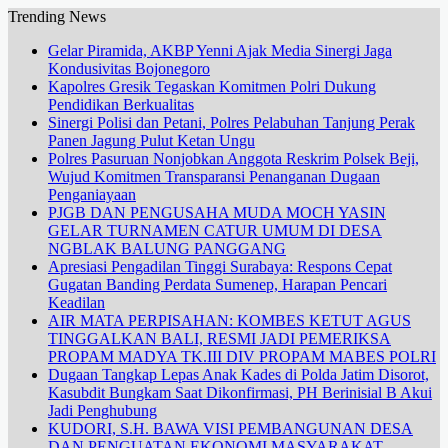
Trending News
Gelar Piramida, AKBP Yenni Ajak Media Sinergi Jaga
Kondusivitas Bojonegoro
Kapolres Gresik Tegaskan Komitmen Polri Dukung
Pendidikan Berkualitas
Sinergi Polisi dan Petani, Polres Pelabuhan Tanjung Perak
Panen Jagung Pulut Ketan Ungu
Polres Pasuruan Nonjobkan Anggota Reskrim Polsek Beji,
Wujud Komitmen Transparansi Penanganan Dugaan
Penganiayaan
PJGB DAN PENGUSAHA MUDA MOCH YASIN
GELAR TURNAMEN CATUR UMUM DI DESA
NGBLAK BALUNG PANGGANG
Apresiasi Pengadilan Tinggi Surabaya: Respons Cepat
Gugatan Banding Perdata Sumenep, Harapan Pencari
Keadilan
AIR MATA PERPISAHAN: KOMBES KETUT AGUS
TINGGALKAN BALI, RESMI JADI PEMERIKSA
PROPAM MADYA TK.III DIV PROPAM MABES POLRI
Dugaan Tangkap Lepas Anak Kades di Polda Jatim Disorot,
Kasubdit Bungkam Saat Dikonfirmasi, PH Berinisial B Akui
Jadi Penghubung
KUDORI, S.H. BAWA VISI PEMBANGUNAN DESA
DAN PENGUATAN EKONOMI MASYARAKAT