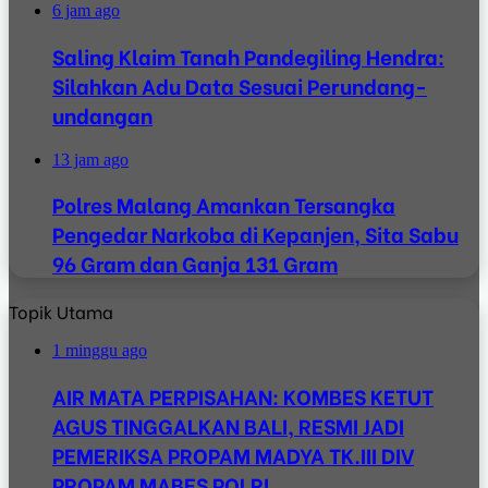
6 jam ago
Saling Klaim Tanah Pandegiling Hendra:
Silahkan Adu Data Sesuai Perundang-
undangan
13 jam ago
Polres Malang Amankan Tersangka
Pengedar Narkoba di Kepanjen, Sita Sabu
96 Gram dan Ganja 131 Gram
Topik Utama
1 minggu ago
AIR MATA PERPISAHAN: KOMBES KETUT
AGUS TINGGALKAN BALI, RESMI JADI
PEMERIKSA PROPAM MADYA TK.III DIV
PROPAM MABES POLRI