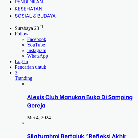
PENDIDIKAN
KESEHATAN
SOSIAL & BUDAYA
℃
Surabaya
23
Follow
Facebook
YouTube
Instagram
WhatsApp
Log In
Pencarian untuk
7
Tranding
Alexis Club Manukan Buka Di Samping
Gereja
Mei 4, 2024
Silaturahmi Bertajuk “Refleksi Akhir