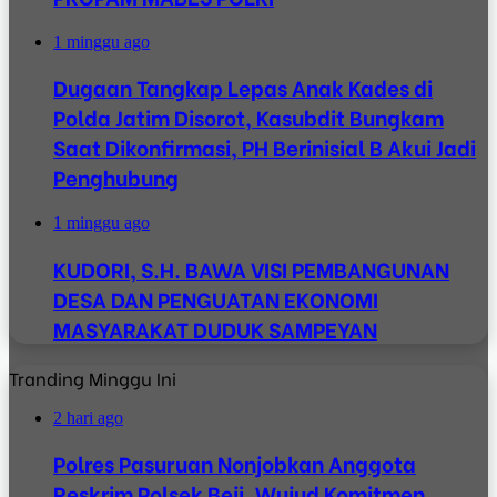
1 minggu ago
Dugaan Tangkap Lepas Anak Kades di
Polda Jatim Disorot, Kasubdit Bungkam
Saat Dikonfirmasi, PH Berinisial B Akui Jadi
Penghubung
1 minggu ago
KUDORI, S.H. BAWA VISI PEMBANGUNAN
DESA DAN PENGUATAN EKONOMI
MASYARAKAT DUDUK SAMPEYAN
Tranding Minggu Ini
2 hari ago
Polres Pasuruan Nonjobkan Anggota
Reskrim Polsek Beji, Wujud Komitmen