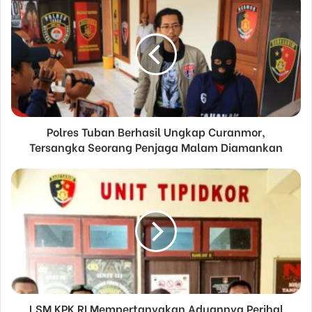
r
E
m
a
i
l
a
d
d
Polres Tuban Berhasil Ungkap Curanmor,
r
Tersangka Seorang Penjaga Malam Diamankan
e
s
s
LSM KPK RI Mempertanyakan Aduannya Perihal