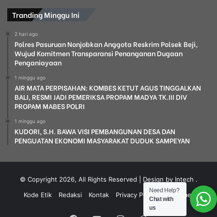
Tranding Minggu Ini
2 hari ago
Polres Pasuruan Nonjobkan Anggota Reskrim Polsek Beji,
Wujud Komitmen Transparansi Penanganan Dugaan
Penganiayaan
1 minggu ago
AIR MATA PERPISAHAN: KOMBES KETUT AGUS TINGGALKAN
BALI, RESMI JADI PEMERIKSA PROPAM MADYA TK.III DIV
PROPAM MABES POLRI
1 minggu ago
KUDORI, S.H. BAWA VISI PEMBANGUNAN DESA DAN
PENGUATAN EKONOMI MASYARAKAT DUDUK SAMPEYAN
© Copyright 2026, All Rights Reserved | Design by Intech
.
Need Help?
Kode Etik
Redaksi
Kontak
Privacy Policy
Disclaimer
Chat with
us