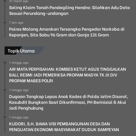
37 menit ago
Saling Klaim Tanah Pandegiling Hendra: Silahkan Adu Data
Sesuai Perundang-undangan
7 jam ago
Polres Malang Amankan Tersangka Pengedar Narkoba di
Kepanjen, Sita Sabu 96 Gram dan Ganja 131 Gram
Topik Utama
1 minggu ago
AIR MATA PERPISAHAN: KOMBES KETUT AGUS TINGGALKAN
BALI, RESMI JADI PEMERIKSA PROPAM MADYA TK.III DIV
PROPAM MABES POLRI
1 minggu ago
Dugaan Tangkap Lepas Anak Kades di Polda Jatim Disorot,
Kasubdit Bungkam Saat Dikonfirmasi, PH Berinisial B Akui
Jadi Penghubung
1 minggu ago
KUDORI, S.H. BAWA VISI PEMBANGUNAN DESA DAN
PENGUATAN EKONOMI MASYARAKAT DUDUK SAMPEYAN