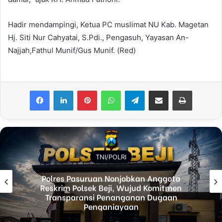
Hadir mendampingi, Ketua PC muslimat NU Kab. Magetan
Hj. Siti Nur Cahyatai, S.Pdi., Pengasuh, Yayasan An-
Najjah,Fathul Munif/Gus Munif. (Red)
Facebook
LinkedIn
Pinterest
WhatsApp
Telegram
Share via Email
Print
TNI/POLRI
a
AIR MATA PERPISAHAN: KOMBES KET
n
AGUS TINGGALKAN BALI, RESMI JAD
PEMERIKSA PROPAM MADYA TK.III DI
PROPAM MABES POLRI