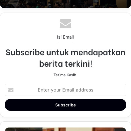
Isi Email
Subscribe untuk mendapatkan
berita terkini!
Terima Kasih.
E
n
t
e
r
y
o
u