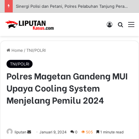
Polres Pasuruan Nonjobkan Anggota Reskrim Polsek Beji, Wujud Komitmen Transparansi Penanganan Dugaan Penganiayaan
Log In
Pencar
M
Home
/
TNI/POLRI
TNI/POLRI
Polres Magetan Gandeng MUI
Upaya Cooling System
Menjelang Pemilu 2024
liputan
S
Januari 9, 2024
0
505
1 minute read