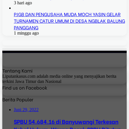
3 hari ago
PJGB DAN PENGUSAHA MUDA MOCH YASIN GELAR
TURNAMEN CATUR UMUM DI DESA NGBLAK BALUNG
PANGGANG
1 minggu ago
Tentang Kami
Liputankasus.com adalah media online yang menyajikan berita
terkini Jawa Timur dan Nasional
Find us on Facebook
Berita Populer
Juni 29, 2022
SPBU 54.684.16 di Banyuwangi Terkesan