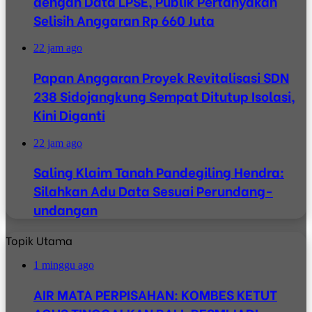
dengan Data LPSE, Publik Pertanyakan
Selisih Anggaran Rp 660 Juta
22 jam ago
Papan Anggaran Proyek Revitalisasi SDN
238 Sidojangkung Sempat Ditutup Isolasi,
Kini Diganti
22 jam ago
Saling Klaim Tanah Pandegiling Hendra:
Silahkan Adu Data Sesuai Perundang-
undangan
Topik Utama
1 minggu ago
AIR MATA PERPISAHAN: KOMBES KETUT