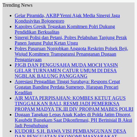
Trending News
Gelar Piramida, AKBP Yenni Ajak Media Sinergi Jaga
Kondusivitas Bojonegoro
Kapolres Gresik Tegaskan Komitmen Polri Dukung
Pendidikan Berkualitas
Sinergi Polisi dan Petani, Polres Pelabuhan Tanjung Perak
Panen Jagung Pulut Ketan Ungu
Polres Pasuruan Nonjobkan Anggota Reskrim Polsek Beji,
Wujud Komitmen Transparansi Penanganan Dugaan
Penganiayaan
PJGB DAN PENGUSAHA MUDA MOCH YASIN
GELAR TURNAMEN CATUR UMUM DI DESA
NGBLAK BALUNG PANGGANG
Apresiasi Pengadilan Tinggi Surabaya: Respons Cepat
Gugatan Banding Perdata Sumenep, Harapan Pencari
Keadilan
AIR MATA PERPISAHAN: KOMBES KETUT AGUS
TINGGALKAN BALI, RESMI JADI PEMERIKSA
PROPAM MADYA TK.III DIV PROPAM MABES POLRI
Dugaan Tangkap Lepas Anak Kades di Polda Jatim Disorot,
Kasubdit Bungkam Saat Dikonfirmasi, PH Berinisial B Akui
Jadi Penghubung
KUDORI, S.H. BAWA VISI PEMBANGUNAN DESA
DAN PENGUATAN EKONOMI MASYARAKAT