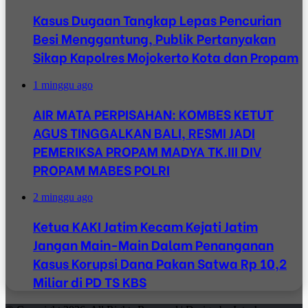
Kasus Dugaan Tangkap Lepas Pencurian
Besi Menggantung, Publik Pertanyakan
Sikap Kapolres Mojokerto Kota dan Propam
1 minggu ago
AIR MATA PERPISAHAN: KOMBES KETUT
AGUS TINGGALKAN BALI, RESMI JADI
PEMERIKSA PROPAM MADYA TK.III DIV
PROPAM MABES POLRI
2 minggu ago
Ketua KAKI Jatim Kecam Kejati Jatim
Jangan Main-Main Dalam Penanganan
Kasus Korupsi Dana Pakan Satwa Rp 10,2
Miliar di PD TS KBS