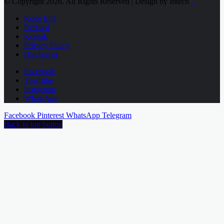
© Copyright 2026, All Rights Reserved | Design by Intech
.
Kode Etik
Redaksi
Kontak
Privacy Policy
Disclaimer
Facebook
YouTube
Instagram
WhatsApp
Facebook
Pinterest
WhatsApp
Telegram
Back to top button