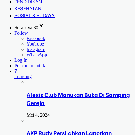
PENDIDIKAN
KESEHATAN
SOSIAL & BUDAYA
℃
Surabaya
30
Follow
Facebook
YouTube
Instagram
WhatsApp
Log In
Pencarian untuk
7
Tranding
Alexis Club Manukan Buka Di Samping
Gereja
Mei 4, 2024
AKP Rudy Persilahkan Laporkan