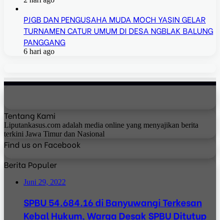
PJGB DAN PENGUSAHA MUDA MOCH YASIN GELAR
TURNAMEN CATUR UMUM DI DESA NGBLAK BALUNG
PANGGANG
6 hari ago
Tentang Kami
Liputankasus.com adalah media online yang menyajikan berita
terkini Jawa Timur dan Nasional
Find us on Facebook
Berita Populer
Juni 29, 2022
SPBU 54.684.16 di Banyuwangi Terkesan
Kebal Hukum, Warga Desak SPBU Ditutup