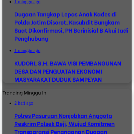
1 minggu ago
Dugaan Tangkap Lepas Anak Kades di
Polda Jatim Disorot, Kasubdit Bungkam
Saat Dikonfirmasi, PH Berinisial B Akui Jadi
Penghubung
1 minggu ago
KUDORI, S.H. BAWA VISI PEMBANGUNAN
DESA DAN PENGUATAN EKONOMI
MASYARAKAT DUDUK SAMPEYAN
Tranding Minggu Ini
2 hari ago
Polres Pasuruan Nonjobkan Anggota
Reskrim Polsek Beji, Wujud Komitmen
Transparansi Penanganan Dugaan