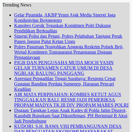
Trending News
Gelar Piramida, AKBP Yenni Ajak Media Sinergi Jaga
Kondusivitas Bojonegoro
Kapolres Gresik Tegaskan Komitmen Polri Dukung
Pendidikan Berkualitas
Sinergi Polisi dan Petani, Polres Pelabuhan Tanjung Perak
Panen Jagung Pulut Ketan Ungu
Polres Pasuruan Nonjobkan Anggota Reskrim Polsek Beji,
Wujud Komitmen Transparansi Penanganan Dugaan
Penganiayaan
PJGB DAN PENGUSAHA MUDA MOCH YASIN
GELAR TURNAMEN CATUR UMUM DI DESA
NGBLAK BALUNG PANGGANG
Apresiasi Pengadilan Tinggi Surabaya: Respons Cepat
Gugatan Banding Perdata Sumenep, Harapan Pencari
Keadilan
AIR MATA PERPISAHAN: KOMBES KETUT AGUS
TINGGALKAN BALI, RESMI JADI PEMERIKSA
PROPAM MADYA TK.III DIV PROPAM MABES POLRI
Dugaan Tangkap Lepas Anak Kades di Polda Jatim Disorot,
Kasubdit Bungkam Saat Dikonfirmasi, PH Berinisial B Akui
Jadi Penghubung
KUDORI, S.H. BAWA VISI PEMBANGUNAN DESA
DAN PENGUATAN EKONOMI MASYARAKAT