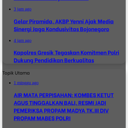
3 jam ago
Gelar Piramida, AKBP Yenni Ajak Media
Sinergi Jaga Kondusivitas Bojonegoro
4 jam ago
Kapolres Gresik Tegaskan Komitmen Polri
Dukung Pendidikan Berkualitas
Topik Utama
1 minggu ago
AIR MATA PERPISAHAN: KOMBES KETUT
AGUS TINGGALKAN BALI, RESMI JADI
PEMERIKSA PROPAM MADYA TK.III DIV
PROPAM MABES POLRI