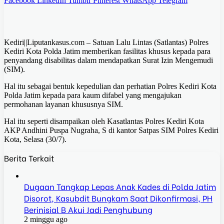
Facebook
LinkedIn
Tumblr
Pinterest
WhatsApp
Telegram
Kediri||Liputankasus.com – Satuan Lalu Lintas (Satlantas) Polres
Kediri Kota Polda Jatim memberikan fasilitas khusus kepada para
penyandang disabilitas dalam mendapatkan Surat Izin Mengemudi
(SIM).
Hal itu sebagai bentuk kepedulian dan perhatian Polres Kediri Kota
Polda Jatim kepada para kaum difabel yang mengajukan
permohanan layanan khususnya SIM.
Hal itu seperti disampaikan oleh Kasatlantas Polres Kediri Kota
AKP Andhini Puspa Nugraha, S di kantor Satpas SIM Polres Kediri
Kota, Selasa (30/7).
Berita Terkait
Dugaan Tangkap Lepas Anak Kades di Polda Jatim
Disorot, Kasubdit Bungkam Saat Dikonfirmasi, PH
Berinisial B Akui Jadi Penghubung
2 minggu ago