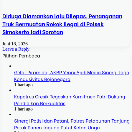
Diduga Diamankan lalu Dilepas, Penanganan
Truk Bermuatan Rokok Ilegal di Polsek
Simokerto Jadi Sorotan
Juni 18, 2026
Leave a Reply
Pilihan Pembaca
Gelar Piramida, AKBP Yenni Ajak Media Sinergi Jaga
Kondusivitas Bojonegoro
1 hari ago
Kapolres Gresik Tegaskan Komitmen Polri Dukung
Pendidikan Berkualitas
1 hari ago
Sinergi Polisi dan Petani, Polres Pelabuhan Tanjung
Perak Panen Jagung Pulut Ketan Ungu