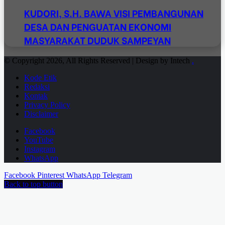
KUDORI, S.H. BAWA VISI PEMBANGUNAN
DESA DAN PENGUATAN EKONOMI
MASYARAKAT DUDUK SAMPEYAN
© Copyright 2026, All Rights Reserved | Design by Intech
.
Kode Etik
Redaksi
Kontak
Privacy Policy
Disclaimer
Facebook
YouTube
Instagram
WhatsApp
Facebook
Pinterest
WhatsApp
Telegram
Back to top button