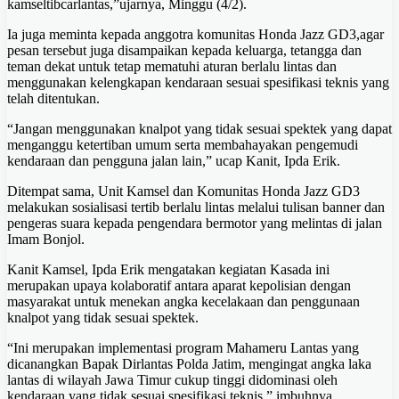
kamseltibcarlantas,”ujarnya, Minggu (4/2).
Ia juga meminta kepada anggotra komunitas Honda Jazz GD3,agar
pesan tersebut juga disampaikan kepada keluarga, tetangga dan
teman dekat untuk tetap mematuhi aturan berlalu lintas dan
menggunakan kelengkapan kendaraan sesuai spesifikasi teknis yang
telah ditentukan.
“Jangan menggunakan knalpot yang tidak sesuai spektek yang dapat
menganggu ketertiban umum serta membahayakan pengemudi
kendaraan dan pengguna jalan lain,” ucap Kanit, Ipda Erik.
Ditempat sama, Unit Kamsel dan Komunitas Honda Jazz GD3
melakukan sosialisasi tertib berlalu lintas melalui tulisan banner dan
pengeras suara kepada pengendara bermotor yang melintas di jalan
Imam Bonjol.
Kanit Kamsel, Ipda Erik mengatakan kegiatan Kasada ini
merupakan upaya kolaboratif antara aparat kepolisian dengan
masyarakat untuk menekan angka kecelakaan dan penggunaan
knalpot yang tidak sesuai spektek.
“Ini merupakan implementasi program Mahameru Lantas yang
dicanangkan Bapak Dirlantas Polda Jatim, mengingat angka laka
lantas di wilayah Jawa Timur cukup tinggi didominasi oleh
kendaraan yang tidak sesuai spesifikasi teknis,” imbuhnya.