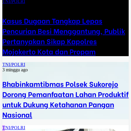
TNI/POLRI
2 minggu ago
Kasus Dugaan Tangkap Lepas
Pencurian Besi Menggantung, Publik
Pertanyakan Sikap Kapolres
Mojokerto Kota dan Propam
TNI/POLRI
3 minggu ago
Bhabinkamtibmas Polsek Sukorejo
Dorong Pemanfaatan Lahan Produktif
untuk Dukung Ketahanan Pangan
Nasional
TNI/POLRI