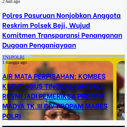
2 hari ago
Polres Pasuruan Nonjobkan Anggota
Reskrim Polsek Beji, Wujud
Komitmen Transparansi Penanganan
Dugaan Penganiayaan
TNI/POLRI
1 minggu ago
AIR MATA PERPISAHAN: KOMBES
KETUT AGUS TINGGALKAN BALI,
RESMI JADI PEMERIKSA PROPAM
MADYA TK.III DIV PROPAM MABES
POLRI