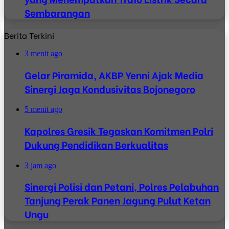
Sembarangan
Berita Terkini
3 menit ago
Gelar Piramida, AKBP Yenni Ajak Media
Sinergi Jaga Kondusivitas Bojonegoro
5 menit ago
Kapolres Gresik Tegaskan Komitmen Polri
Dukung Pendidikan Berkualitas
3 jam ago
Sinergi Polisi dan Petani, Polres Pelabuhan
Tanjung Perak Panen Jagung Pulut Ketan
Ungu