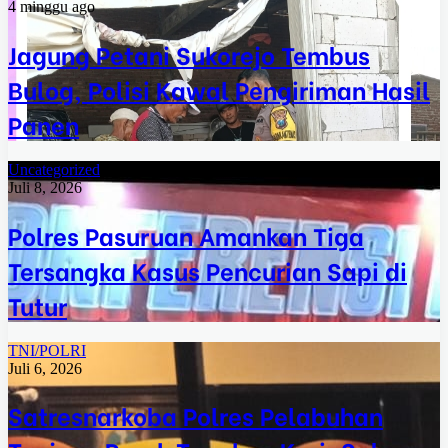
4 minggu ago
Jagung Petani Sukorejo Tembus
Bulog, Polisi Kawal Pengiriman Hasil
Panen
Uncategorized
Juli 8, 2026
Polres Pasuruan Amankan Tiga
Tersangka Kasus Pencurian Sapi di
Tutur
TNI/POLRI
Juli 6, 2026
Satresnarkoba Polres Pelabuhan