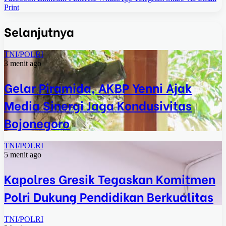
Print
Selanjutnya
TNI/POLRI
3 menit ago
Gelar Piramida, AKBP Yenni Ajak
Media Sinergi Jaga Kondusivitas
Bojonegoro
TNI/POLRI
5 menit ago
Kapolres Gresik Tegaskan Komitmen
Polri Dukung Pendidikan Berkualitas
TNI/POLRI