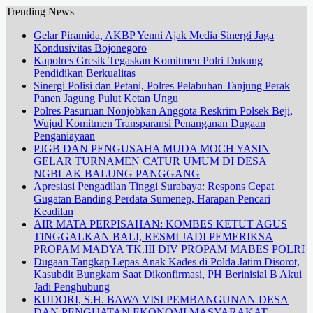
Trending News
Gelar Piramida, AKBP Yenni Ajak Media Sinergi Jaga
Kondusivitas Bojonegoro
Kapolres Gresik Tegaskan Komitmen Polri Dukung
Pendidikan Berkualitas
Sinergi Polisi dan Petani, Polres Pelabuhan Tanjung Perak
Panen Jagung Pulut Ketan Ungu
Polres Pasuruan Nonjobkan Anggota Reskrim Polsek Beji,
Wujud Komitmen Transparansi Penanganan Dugaan
Penganiayaan
PJGB DAN PENGUSAHA MUDA MOCH YASIN
GELAR TURNAMEN CATUR UMUM DI DESA
NGBLAK BALUNG PANGGANG
Apresiasi Pengadilan Tinggi Surabaya: Respons Cepat
Gugatan Banding Perdata Sumenep, Harapan Pencari
Keadilan
AIR MATA PERPISAHAN: KOMBES KETUT AGUS
TINGGALKAN BALI, RESMI JADI PEMERIKSA
PROPAM MADYA TK.III DIV PROPAM MABES POLRI
Dugaan Tangkap Lepas Anak Kades di Polda Jatim Disorot,
Kasubdit Bungkam Saat Dikonfirmasi, PH Berinisial B Akui
Jadi Penghubung
KUDORI, S.H. BAWA VISI PEMBANGUNAN DESA
DAN PENGUATAN EKONOMI MASYARAKAT