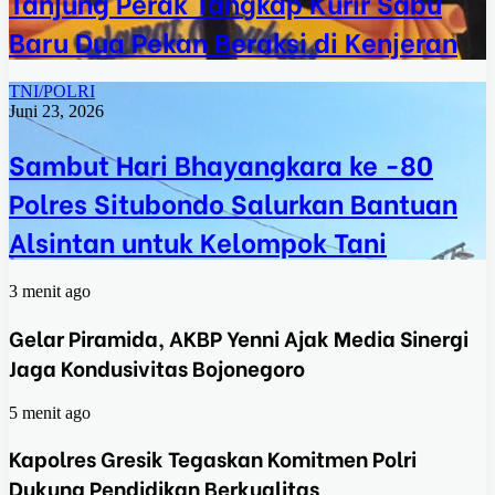
Tanjung Perak Tangkap Kurir Sabu
Baru Dua Pekan Beraksi di Kenjeran
TNI/POLRI
Juni 23, 2026
Sambut Hari Bhayangkara ke -80
Polres Situbondo Salurkan Bantuan
Alsintan untuk Kelompok Tani
3 menit ago
Gelar Piramida, AKBP Yenni Ajak Media Sinergi
Jaga Kondusivitas Bojonegoro
5 menit ago
Kapolres Gresik Tegaskan Komitmen Polri
Dukung Pendidikan Berkualitas