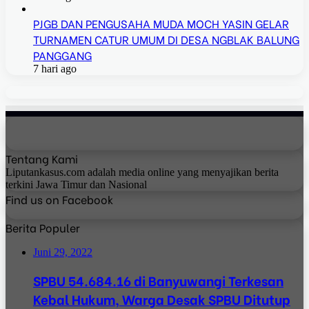
PJGB DAN PENGUSAHA MUDA MOCH YASIN GELAR
TURNAMEN CATUR UMUM DI DESA NGBLAK BALUNG
PANGGANG
7 hari ago
Tentang Kami
Liputankasus.com adalah media online yang menyajikan berita
terkini Jawa Timur dan Nasional
Find us on Facebook
Berita Populer
Juni 29, 2022
SPBU 54.684.16 di Banyuwangi Terkesan
Kebal Hukum, Warga Desak SPBU Ditutup