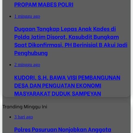
PROPAM MABES POLRI
1 minggu ago
Dugaan Tangkap Lepas Anak Kades di
Polda Jatim Disorot, Kasubdit Bungkam
Saat Dikonfirmasi, PH Berinisial B Akui Jadi
Penghubung
2 minggu ago
KUDORI, S.H. BAWA VISI PEMBANGUNAN
DESA DAN PENGUATAN EKONOMI
MASYARAKAT DUDUK SAMPEYAN
Tranding Minggu Ini
3 hari ago
Polres Pasuruan Nonjobkan Anggota