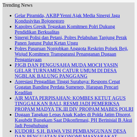
Trending News
Gelar Piramida, AKBP Yenni Ajak Media Sinergi Jaga
Kondusivitas Bojonegoro
Kapolres Gresik Tegaskan Komitmen Polri Dukung
Pendidikan Berkualitas
Sinergi Polisi dan Petani, Polres Pelabuhan Tanjung Perak
Panen Jagung Pulut Ketan Ungu
Polres Pasuruan Nonjobkan Anggota Reskrim Polsek Beji,
Wujud Komitmen Transparansi Penanganan Dugaan
Penganiayaan
PJGB DAN PENGUSAHA MUDA MOCH YASIN
GELAR TURNAMEN CATUR UMUM DI DESA
NGBLAK BALUNG PANGGANG
Apresiasi Pengadilan Tinggi Surabaya: Respons Cepat
Gugatan Banding Perdata Sumenep, Harapan Pencari
Keadilan
AIR MATA PERPISAHAN: KOMBES KETUT AGUS
TINGGALKAN BALI, RESMI JADI PEMERIKSA
PROPAM MADYA TK.III DIV PROPAM MABES POLRI
Dugaan Tangkap Lepas Anak Kades di Polda Jatim Disorot,
Kasubdit Bungkam Saat Dikonfirmasi, PH Berinisial B Akui
Jadi Penghubung
KUDORI, S.H. BAWA VISI PEMBANGUNAN DESA
DAN PENGUATAN EKONOMI MASYARAKAT