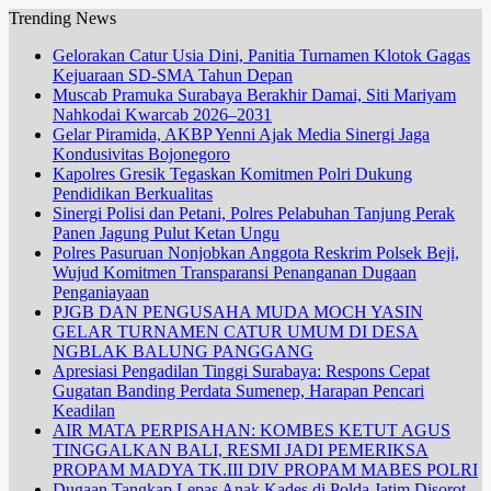
Trending News
Gelorakan Catur Usia Dini, Panitia Turnamen Klotok Gagas
Kejuaraan SD-SMA Tahun Depan
Muscab Pramuka Surabaya Berakhir Damai, Siti Mariyam
Nahkodai Kwarcab 2026–2031
Gelar Piramida, AKBP Yenni Ajak Media Sinergi Jaga
Kondusivitas Bojonegoro
Kapolres Gresik Tegaskan Komitmen Polri Dukung
Pendidikan Berkualitas
Sinergi Polisi dan Petani, Polres Pelabuhan Tanjung Perak
Panen Jagung Pulut Ketan Ungu
Polres Pasuruan Nonjobkan Anggota Reskrim Polsek Beji,
Wujud Komitmen Transparansi Penanganan Dugaan
Penganiayaan
PJGB DAN PENGUSAHA MUDA MOCH YASIN
GELAR TURNAMEN CATUR UMUM DI DESA
NGBLAK BALUNG PANGGANG
Apresiasi Pengadilan Tinggi Surabaya: Respons Cepat
Gugatan Banding Perdata Sumenep, Harapan Pencari
Keadilan
AIR MATA PERPISAHAN: KOMBES KETUT AGUS
TINGGALKAN BALI, RESMI JADI PEMERIKSA
PROPAM MADYA TK.III DIV PROPAM MABES POLRI
Dugaan Tangkap Lepas Anak Kades di Polda Jatim Disorot,