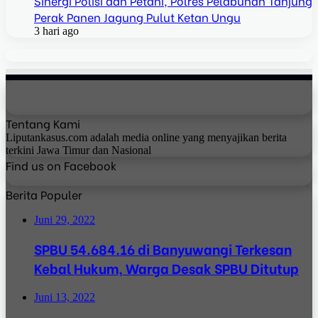
Sinergi Polisi dan Petani, Polres Pelabuhan Tanjung
Perak Panen Jagung Pulut Ketan Ungu
3 hari ago
Tentang Kami
Liputankasus.com adalah media online yang menyajikan berita
terkini Jawa Timur dan Nasional
Find us on Facebook
Berita Populer
Juni 29, 2022
SPBU 54.684.16 di Banyuwangi Terkesan
Kebal Hukum, Warga Desak SPBU Ditutup
Juni 13, 2022