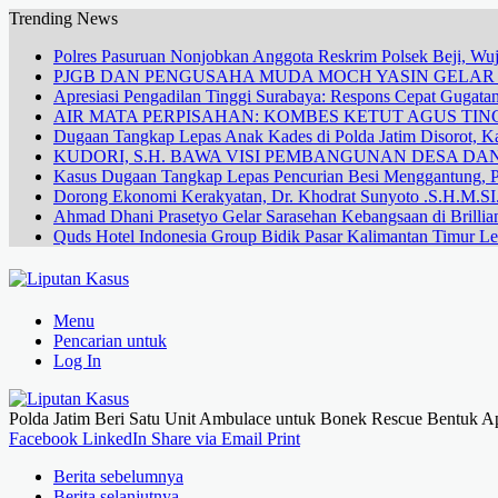
Trending News
Polres Pasuruan Nonjobkan Anggota Reskrim Polsek Beji, W
PJGB DAN PENGUSAHA MUDA MOCH YASIN GELA
Apresiasi Pengadilan Tinggi Surabaya: Respons Cepat Gugata
AIR MATA PERPISAHAN: KOMBES KETUT AGUS TING
Dugaan Tangkap Lepas Anak Kades di Polda Jatim Disorot, Ka
KUDORI, S.H. BAWA VISI PEMBANGUNAN DESA 
Kasus Dugaan Tangkap Lepas Pencurian Besi Menggantung, P
Dorong Ekonomi Kerakyatan, Dr. Khodrat Sunyoto .S.H.M.SI.
Ahmad Dhani Prasetyo Gelar Sarasehan Kebangsaan di Brillia
Quds Hotel Indonesia Group Bidik Pasar Kalimantan Timur Le
Menu
Pencarian untuk
Log In
Polda Jatim Beri Satu Unit Ambulace untuk Bonek Rescue Bentuk A
Facebook
LinkedIn
Share via Email
Print
Berita sebelumnya
Berita selanjutnya