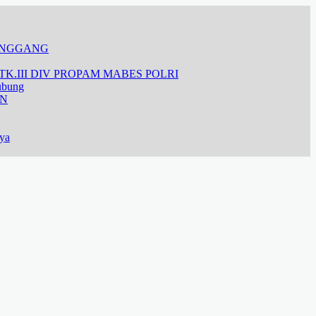
ANGGANG
K.III DIV PROPAM MABES POLRI
ubung
AN
aya