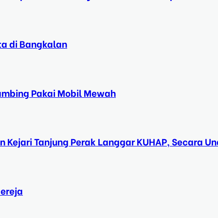
ta di Bangkalan
Kambing Pakai Mobil Mewah
n Kejari Tanjung Perak Langgar KUHAP, Secara 
ereja