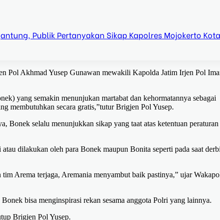
ntung, Publik Pertanyakan Sikap Kapolres Mojokerto Kot
gjen Pol Akhmad Yusep Gunawan mewakili Kapolda Jatim Irjen Pol Im
(Bonek) yang semakin menunjukan martabat dan kehormatannya sebagai
ng membutuhkan secara gratis,”tutur Brigjen Pol Yusep.
a, Bonek selalu menunjukkan sikap yang taat atas ketentuan peraturan
i atau dilakukan oleh para Bonek maupun Bonita seperti pada saat derb
im Arema terjaga, Aremania menyambut baik pastinya,” ujar Wakapo
Bonek bisa menginspirasi rekan sesama anggota Polri yang lainnya.
utup Brigjen Pol Yusep.