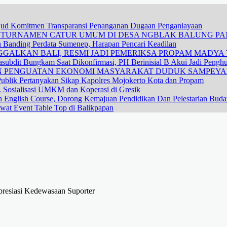
ujud Komitmen Transparansi Penanganan Dugaan Penganiayaan
R TURNAMEN CATUR UMUM DI DESA NGBLAK BALUNG P
n Banding Perdata Sumenep, Harapan Pencari Keadilan
GALKAN BALI, RESMI JADI PEMERIKSA PROPAM MADYA T
subdit Bungkam Saat Dikonfirmasi, PH Berinisial B Akui Jadi Pengh
DAN PENGUATAN EKONOMI MASYARAKAT DUDUK SAMPEY
ublik Pertanyakan Sikap Kapolres Mojokerto Kota dan Propam
 Sosialisasi UMKM dan Koperasi di Gresik
n English Course, Dorong Kemajuan Pendidikan Dan Pelestarian Bud
wat Event Table Top di Balikpapan
presiasi Kedewasaan Suporter