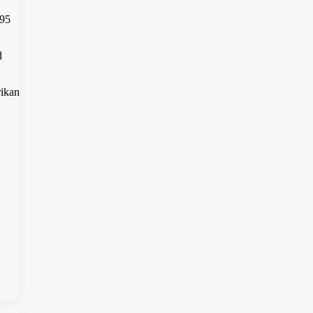
 95
d
rikan