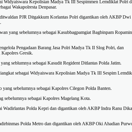
i Widyaiswara Kepolisian Madya Tk III Sespimmen Lemdiklat Polri 
bagai Wakapolresta Denpasar.
itwaldan PJR Ditgakkum Korlantas Polri digantikan oleh AKBP Dwi
.
mawan yang sebelumnya sebagai Kasubbagpamgiat Bagbinpam Ropamin
ngelola Pengadaan Barang Jasa Polri Madya Tk II Slog Polri, dan
 Kapolres Gresik.
yang seblumnya sebagai Kasudit Regident Ditlantas Polda Jatim.
angkat sebagai Widyaiswara Kepolisian Madya Tk III Sespim Lemdik
ro yang sebelumnya sebagai Kapolres Cilegon Polda Banten.
ang sebelumnya sebagai Kapolres Magelang Kota.
 Wadirlantas Polda Kepri dan digantikan oleh AKBP Indra Ranu Dika
adirbinmas Polda Metro dan digantikan oleh AKBP Oki Ahadian Purw