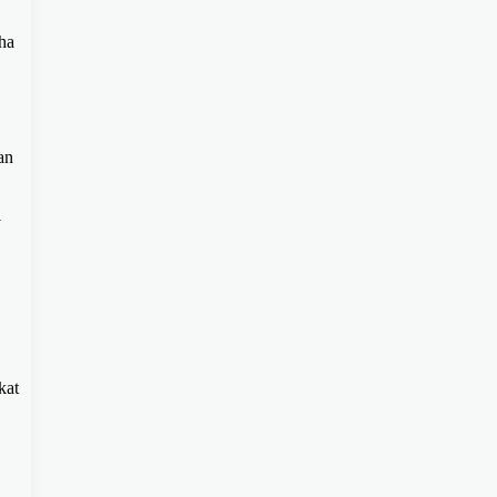
ha
an
l
kat