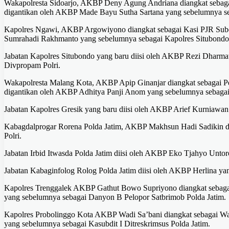
Wakapolresta Sidoarjo, AKBP Deny Agung Andriana diangkat sebaga
digantikan oleh AKBP Made Bayu Sutha Sartana yang sebelumnya se
Kapolres Ngawi, AKBP Argowiyono diangkat sebagai Kasi PJR Subd
Sumrahadi Rakhmanto yang sebelumnya sebagai Kapolres Situbondo
Jabatan Kapolres Situbondo yang baru diisi oleh AKBP Rezi Dhar
Divpropam Polri.
Wakapolresta Malang Kota, AKBP Apip Ginanjar diangkat sebagai Pe
digantikan oleh AKBP Adhitya Panji Anom yang sebelumnya sebagai
Jabatan Kapolres Gresik yang baru diisi oleh AKBP Arief Kurniawan 
Kabagdalprogar Rorena Polda Jatim, AKBP Makhsun Hadi Sadikin di
Polri.
Jabatan Irbid Itwasda Polda Jatim diisi oleh AKBP Eko Tjahyo Unto
⁠Jabatan Kabaginfolog Rolog Polda Jatim diisi oleh AKBP Herlina y
Kapolres Trenggalek AKBP Gathut Bowo Supriyono diangkat sebagai
yang sebelumnya sebagai Danyon B Pelopor Satbrimob Polda Jatim.
Kapolres Probolinggo Kota AKBP Wadi Sa’bani diangkat sebagai W
yang sebelumnya sebagai Kasubdit I Ditreskrimsus Polda Jatim.