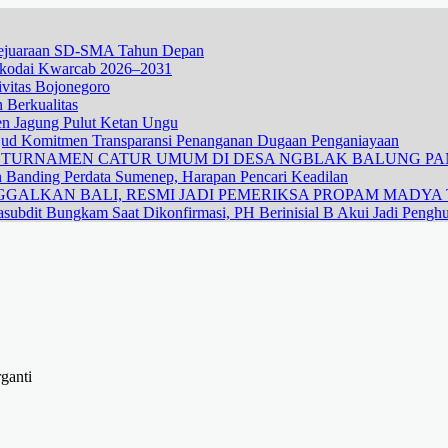
 Kejuaraan SD-SMA Tahun Depan
hkodai Kwarcab 2026–2031
vitas Bojonegoro
 Berkualitas
nen Jagung Pulut Ketan Ungu
ujud Komitmen Transparansi Penanganan Dugaan Penganiayaan
R TURNAMEN CATUR UMUM DI DESA NGBLAK BALUNG P
n Banding Perdata Sumenep, Harapan Pencari Keadilan
GALKAN BALI, RESMI JADI PEMERIKSA PROPAM MADYA T
subdit Bungkam Saat Dikonfirmasi, PH Berinisial B Akui Jadi Pengh
ganti