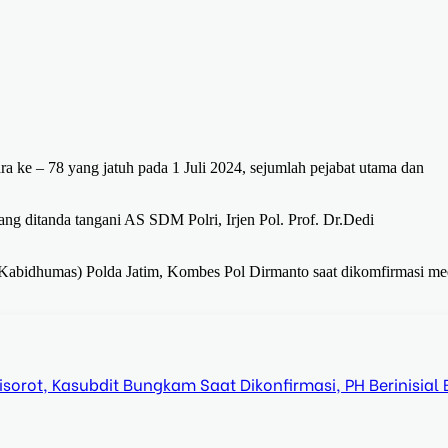
 ke – 78 yang jatuh pada 1 Juli 2024, sejumlah pejabat utama dan
ang ditanda tangani AS SDM Polri, Irjen Pol. Prof. Dr.Dedi
Kabidhumas) Polda Jatim, Kombes Pol Dirmanto saat dikomfirmasi me
orot, Kasubdit Bungkam Saat Dikonfirmasi, PH Berinisial 