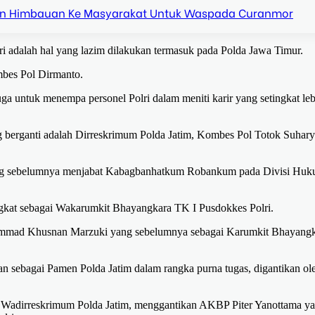
n Himbauan Ke Masyarakat Untuk Waspada Curanmor
i adalah hal yang lazim dilakukan termasuk pada Polda Jawa Timur.
ombes Pol Dirmanto.
a untuk menempa personel Polri dalam meniti karir yang setingkat leb
g berganti adalah Dirreskrimum Polda Jatim, Kombes Pol Totok Suhary
yang sebelumnya menjabat Kabagbanhatkum Robankum pada Divisi Hu
gkat sebagai Wakarumkit Bhayangkara TK I Pusdokkes Polri.
ohammad Khusnan Marzuki yang sebelumnya sebagai Karumkit Bhayang
n sebagai Pamen Polda Jatim dalam rangka purna tugas, digantikan ol
 Wadirreskrimum Polda Jatim, menggantikan AKBP Piter Yanottama y