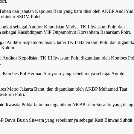
lri.
uban dan jabatan Kapolres Batu yang baru diisi oleh AKBP Andi Yud
Robinkar SSDM Polri.
angkat sebagai Auditor Kepolisian Madya TK.I Itwasum Polri dan
 sebagai Kasubditpam VIP Ditpamobvit Korsabhara Baharkam Polri.
ai Auditor Sispamobvitnas Utama TK.II Baharkam Polri dan digantik
 Kaltim.
i Auditor Kepolisian TK III Itwasum Polri digantikan oleh Kombes Po
.
oleh Kombes Pol Herman Suriyono yang sebelumnya sebagai Auditor
es Metro Jakarta Barat, dan digantikan oleh AKBP Muhamad Taat
eskrim Polri.
id Itwasda Polda Jatim menggantikan AKBP Irfan Susanto yang diang
BP Davis Busin Siswara yang sebelumnya sebagai Kasi Binwas Subdit