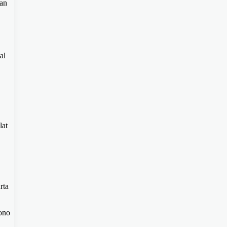
dan
al
lat
rta
ono