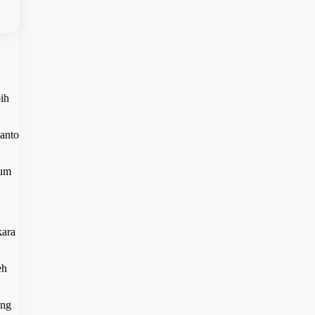
ih
anto
kum
kara
eh
ang