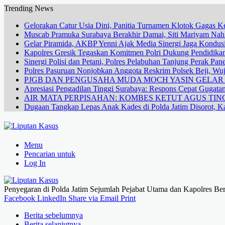
Trending News
Gelorakan Catur Usia Dini, Panitia Turnamen Klotok Gagas
Muscab Pramuka Surabaya Berakhir Damai, Siti Mariyam Na
Gelar Piramida, AKBP Yenni Ajak Media Sinergi Jaga Kondusi
Kapolres Gresik Tegaskan Komitmen Polri Dukung Pendidikan
Sinergi Polisi dan Petani, Polres Pelabuhan Tanjung Perak Pa
Polres Pasuruan Nonjobkan Anggota Reskrim Polsek Beji, W
PJGB DAN PENGUSAHA MUDA MOCH YASIN GELA
Apresiasi Pengadilan Tinggi Surabaya: Respons Cepat Gugata
AIR MATA PERPISAHAN: KOMBES KETUT AGUS TING
Dugaan Tangkap Lepas Anak Kades di Polda Jatim Disorot, Ka
Menu
Pencarian untuk
Log In
Penyegaran di Polda Jatim Sejumlah Pejabat Utama dan Kapolres Ber
Facebook
LinkedIn
Share via Email
Print
Berita sebelumnya
Berita selanjutnya