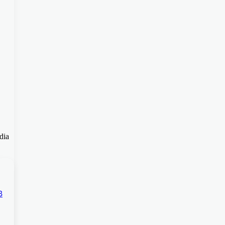
dia
B