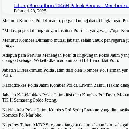
Jelang Ramadhan 1446H,Polsek Benowo Memberika
Februari 28, 2025
Menurut Kombes Pol Dirmanto, pergantian pejabat di lingkungan Polr
“Mutasi pejabat di lingkungan Institusi Polri hal yang wajar,”ujar K
Menurut Kombes Dirmanto mutasi jabatan selain untuk penyegaran jug
tinggi.
Adapun para Perwira Menengah Polri di lingkungan Polda Jatim yan
diangkat sebagai Waketbidkermadianmas STIK Lemdiklat Polri.
Jabatan Dirreskrimum Polda Jatim diisi oleh Kombes Pol Farman 
Polri.
Kabiddokkes Polda Jatim Kombes Pol dr. Erwinn Zainul Hakim dian
Jabatan Kabiddokkes Polda Jatim diisi oleh Kombes Pol Dr.dr. M
TK II Semarang Polda Jateng.
Kabidlabfor Polda Jatim, Kombes Pol Sodiq Pratomo yang dimutasika
Kombes Pol Marjoko.
Kapolres Tuban AKBP Suryono diangkat dalam jabatan baru sebagai