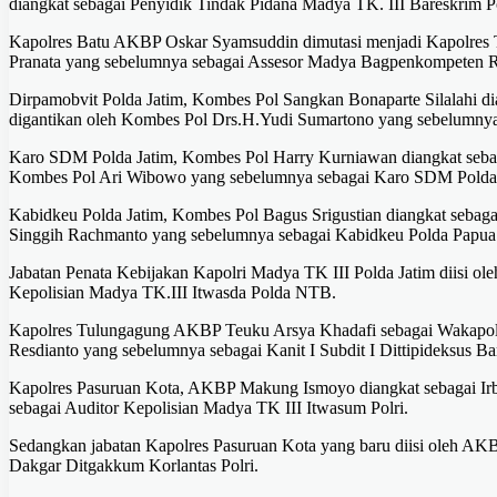
diangkat sebagai Penyidik Tindak Pidana Madya TK. III Bareskrim Po
Kapolres Batu AKBP Oskar Syamsuddin dimutasi menjadi Kapolres T
Pranata yang sebelumnya sebagai Assesor Madya Bagpenkompeten 
Dirpamobvit Polda Jatim, Kombes Pol Sangkan Bonaparte Silalahi di
digantikan oleh Kombes Pol Drs.H.Yudi Sumartono yang sebelumnya
Karo SDM Polda Jatim, Kombes Pol Harry Kurniawan diangkat sebag
Kombes Pol Ari Wibowo yang sebelumnya sebagai Karo SDM Polda
Kabidkeu Polda Jatim, Kombes Pol Bagus Srigustian diangkat sebaga
Singgih Rachmanto yang sebelumnya sebagai Kabidkeu Polda Papua
Jabatan Penata Kebijakan Kapolri Madya TK III Polda Jatim diisi 
Kepolisian Madya TK.III Itwasda Polda NTB.
⁠Kapolres Tulungagung AKBP Teuku Arsya Khadafi sebagai Wakapolr
Resdianto yang sebelumnya sebagai Kanit I Subdit I Dittipideksus Bar
Kapolres Pasuruan Kota, AKBP Makung Ismoyo diangkat sebagai Irb
sebagai Auditor Kepolisian Madya TK III Itwasum Polri.
Sedangkan jabatan Kapolres Pasuruan Kota yang baru diisi oleh AK
Dakgar Ditgakkum Korlantas Polri.