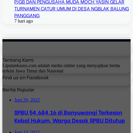
PJGB DAN PENGUSAHA MUDA MOCH YASIN GELAR
TURNAMEN CATUR UMUM DI DESA NGBLAK BALUNG
PANGGANG
7 hari ago
Tentang Kami
Liputankasus.com adalah media online yang menyajikan berita
terkini Jawa Timur dan Nasional
Find us on Facebook
Berita Populer
Juni 29, 2022
SPBU 54.684.16 di Banyuwangi Terkesan
Kebal Hukum, Warga Desak SPBU Ditutup
Juni 13, 2022