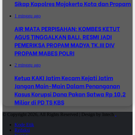
Sikap Kapolres Mojokerto Kota dan Propam
1 minggu ago
AIR MATA PERPISAHAN: KOMBES KETUT
AGUS TINGGALKAN BALI, RESMI JADI
PEMERIKSA PROPAM MADYA TK.III DIV
PROPAM MABES POLRI
2 minggu ago
Ketua KAKI Jatim Kecam Kejati Jatim
Jangan Main-Main Dalam Penanganan
Kasus Korupsi Dana Pakan Satwa Rp 10,2
Miliar di PD TS KBS
© Copyright 2026, All Rights Reserved | Design by Intech
.
Kode Etik
Redaksi