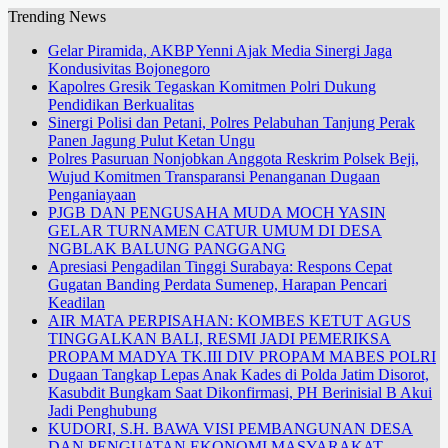
Trending News
Gelar Piramida, AKBP Yenni Ajak Media Sinergi Jaga
Kondusivitas Bojonegoro
Kapolres Gresik Tegaskan Komitmen Polri Dukung
Pendidikan Berkualitas
Sinergi Polisi dan Petani, Polres Pelabuhan Tanjung Perak
Panen Jagung Pulut Ketan Ungu
Polres Pasuruan Nonjobkan Anggota Reskrim Polsek Beji,
Wujud Komitmen Transparansi Penanganan Dugaan
Penganiayaan
PJGB DAN PENGUSAHA MUDA MOCH YASIN
GELAR TURNAMEN CATUR UMUM DI DESA
NGBLAK BALUNG PANGGANG
Apresiasi Pengadilan Tinggi Surabaya: Respons Cepat
Gugatan Banding Perdata Sumenep, Harapan Pencari
Keadilan
AIR MATA PERPISAHAN: KOMBES KETUT AGUS
TINGGALKAN BALI, RESMI JADI PEMERIKSA
PROPAM MADYA TK.III DIV PROPAM MABES POLRI
Dugaan Tangkap Lepas Anak Kades di Polda Jatim Disorot,
Kasubdit Bungkam Saat Dikonfirmasi, PH Berinisial B Akui
Jadi Penghubung
KUDORI, S.H. BAWA VISI PEMBANGUNAN DESA
DAN PENGUATAN EKONOMI MASYARAKAT