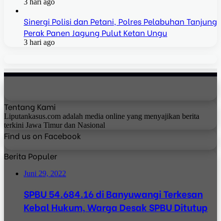
3 hari ago
Sinergi Polisi dan Petani, Polres Pelabuhan Tanjung
Perak Panen Jagung Pulut Ketan Ungu
3 hari ago
Tentang Kami
Liputankasus.com adalah media online yang menyajikan berita
terkini Jawa Timur dan Nasional
Find us on Facebook
Berita Populer
Juni 29, 2022
SPBU 54.684.16 di Banyuwangi Terkesan
Kebal Hukum, Warga Desak SPBU Ditutup