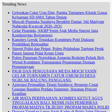
Trending News
Gelorakan Catur Usia Dini, Panitia Turnamen Klotok Gagas
Kejuaraan SD-SMA Tahun Depan
Muscab Pramuka Surabaya Berakhir Damai, Siti Mariyam
Nahkodai Kwarcab 2026–2031
Gelar Piramida, AKBP Yenni Ajak Media Sinergi Jaga
Kondusivitas Bojonegoro
Kapolres Gresik Tegaskan Komitmen Polri Dukung
Pendidikan Berkualitas
Sinergi Polisi dan Petani, Polres Pelabuhan Tanjung Perak
Panen Jagung Pulut Ketan Ungu
Polres Pasuruan Nonjobkan Anggota Reskrim Polsek Beji,
Wujud Komitmen Transparansi Penanganan Dugaan
Penganiayaan
PJGB DAN PENGUSAHA MUDA MOCH YASIN
GELAR TURNAMEN CATUR UMUM DI DESA
NGBLAK BALUNG PANGGANG
Apresiasi Pengadilan Tinggi Surabaya: Respons Cepat
Gugatan Banding Perdata Sumenep, Harapan Pencari
Keadilan
AIR MATA PERPISAHAN: KOMBES KETUT AGUS
TINGGALKAN BALI, RESMI JADI PEMERIKSA
PROPAM MADYA TK.III DIV PROPAM MABES POLRI
Dugaan Tangkap Lepas Anak Kades di Polda Jatim Disorot,