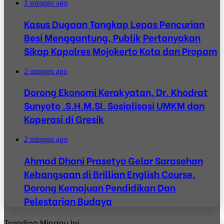
1 minggu ago
Kasus Dugaan Tangkap Lepas Pencurian
Besi Menggantung, Publik Pertanyakan
Sikap Kapolres Mojokerto Kota dan Propam
2 minggu ago
Dorong Ekonomi Kerakyatan, Dr. Khodrat
Sunyoto .S.H.M.SI. Sosialisasi UMKM dan
Koperasi di Gresik
2 minggu ago
Ahmad Dhani Prasetyo Gelar Sarasehan
Kebangsaan di Brillian English Course,
Dorong Kemajuan Pendidikan Dan
Pelestarian Budaya
Tranding Minggu Ini