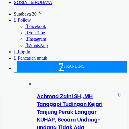
SOSIAL & BUDAYA
℃
Surabaya
30
Follow
Facebook
YouTube
Instagram
WhatsApp
Log In
Pencarian untuk
7
TRANDING
Achmad Zaini SH,.MH
Tanggapi Tudingan Kejari
Tanjung Perak Langgar
KUHAP, Secara Undang-
undang Tidak Ada