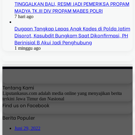
TINGGALKAN BALI, RESMI JADI PEMERIKSA PROPAM
MADYA TK.III DIV PROPAM MABES POLRI
7 hari ago
Dugaan Tangkap Lepas Anak Kades di Polda Jatim
Disorot, Kasubdit Bungkam Saat Dikonfirmasi, PH
Berinisial B Akui Jadi Penghubung
1 minggu ago
Tentang Kami
Liputankasus.com adalah media online yang menyajikan berita
terkini Jawa Timur dan Nasional
Find us on Facebook
Berita Populer
Juni 29, 2022