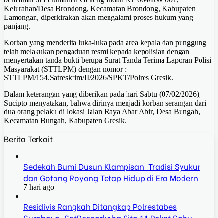
Kelurahan/Desa Brondong, Kecamatan Brondong, Kabupaten
Lamongan, diperkirakan akan mengalami proses hukum yang
panjang.
Korban yang menderita luka-luka pada area kepala dan punggung
telah melakukan pengaduan resmi kepada kepolisian dengan
menyertakan tanda bukti berupa Surat Tanda Terima Laporan Polisi
Masyarakat (STTLPM) dengan nomor :
STTLPM/154.Satreskrim/II/2026/SPKT/Polres Gresik.
Dalam keterangan yang diberikan pada hari Sabtu (07/02/2026),
Sucipto menyatakan, bahwa dirinya menjadi korban serangan dari
dua orang pelaku di lokasi Jalan Raya Abar Abir, Desa Bungah,
Kecamatan Bungah, Kabupaten Gresik.
Berita Terkait
Sedekah Bumi Dusun Klampisan: Tradisi Syukur
dan Gotong Royong Tetap Hidup di Era Modern
7 hari ago
Residivis Rangkah Ditangkap Polrestabes
Surabaya, SatResnarkoba Sita 14 Poket Sabu