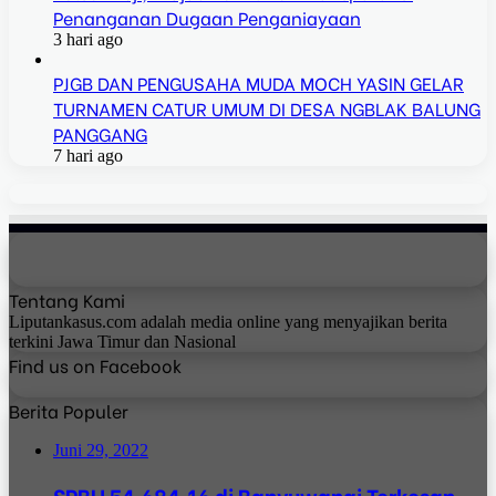
Penanganan Dugaan Penganiayaan
3 hari ago
PJGB DAN PENGUSAHA MUDA MOCH YASIN GELAR
TURNAMEN CATUR UMUM DI DESA NGBLAK BALUNG
PANGGANG
7 hari ago
Tentang Kami
Liputankasus.com adalah media online yang menyajikan berita
terkini Jawa Timur dan Nasional
Find us on Facebook
Berita Populer
Juni 29, 2022
SPBU 54.684.16 di Banyuwangi Terkesan