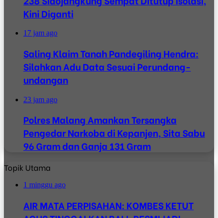
238 Sidojangkung Sempat Ditutup Isolasi,
Kini Diganti
17 jam ago
Saling Klaim Tanah Pandegiling Hendra:
Silahkan Adu Data Sesuai Perundang-
undangan
23 jam ago
Polres Malang Amankan Tersangka
Pengedar Narkoba di Kepanjen, Sita Sabu
96 Gram dan Ganja 131 Gram
Topik Utama
1 minggu ago
AIR MATA PERPISAHAN: KOMBES KETUT