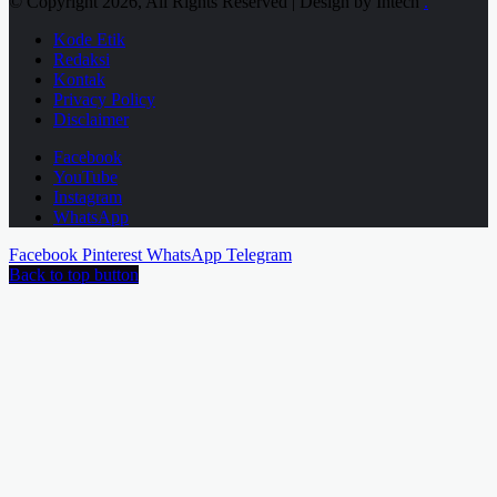
© Copyright 2026, All Rights Reserved | Design by Intech
.
Kode Etik
Redaksi
Kontak
Privacy Policy
Disclaimer
Facebook
YouTube
Instagram
WhatsApp
Facebook
Pinterest
WhatsApp
Telegram
Back to top button