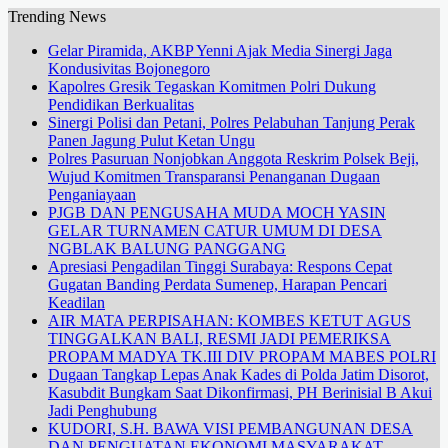
Trending News
Gelar Piramida, AKBP Yenni Ajak Media Sinergi Jaga
Kondusivitas Bojonegoro
Kapolres Gresik Tegaskan Komitmen Polri Dukung
Pendidikan Berkualitas
Sinergi Polisi dan Petani, Polres Pelabuhan Tanjung Perak
Panen Jagung Pulut Ketan Ungu
Polres Pasuruan Nonjobkan Anggota Reskrim Polsek Beji,
Wujud Komitmen Transparansi Penanganan Dugaan
Penganiayaan
PJGB DAN PENGUSAHA MUDA MOCH YASIN
GELAR TURNAMEN CATUR UMUM DI DESA
NGBLAK BALUNG PANGGANG
Apresiasi Pengadilan Tinggi Surabaya: Respons Cepat
Gugatan Banding Perdata Sumenep, Harapan Pencari
Keadilan
AIR MATA PERPISAHAN: KOMBES KETUT AGUS
TINGGALKAN BALI, RESMI JADI PEMERIKSA
PROPAM MADYA TK.III DIV PROPAM MABES POLRI
Dugaan Tangkap Lepas Anak Kades di Polda Jatim Disorot,
Kasubdit Bungkam Saat Dikonfirmasi, PH Berinisial B Akui
Jadi Penghubung
KUDORI, S.H. BAWA VISI PEMBANGUNAN DESA
DAN PENGUATAN EKONOMI MASYARAKAT