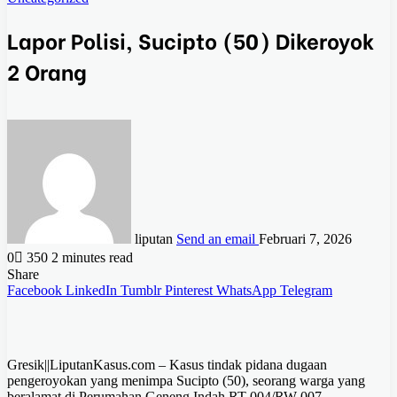
Lapor Polisi, Sucipto (50) Dikeroyok
2 Orang
liputan
Send an email
Februari 7, 2026
0
350
2 minutes read
Share
Facebook
LinkedIn
Tumblr
Pinterest
WhatsApp
Telegram
Gresik||LiputanKasus.com – Kasus tindak pidana dugaan
pengeroyokan yang menimpa Sucipto (50), seorang warga yang
beralamat di Perumahan Geneng Indah RT 004/RW 007,