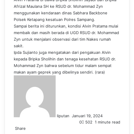
Afrizal Maulana SH ke RSUD dr. Mohammad Zyn
menggunakan kendaraan dinas Sabhara Backbone
Polsek Ketapang kesatuan Polres Sampang.
Sampai berita ini diturunkan, kondisi Alvin Pratama mulai
membaik dan masih berada di UGD RSUD dr. Mohammad
Zyn untuk menjalani observasi dari tim Nakes rumah
sakit.
Ipda Sujianto juga mengatakan dari pengakuan Alvin
kepada Bripka Sholihin dan tenaga kesehatan RSUD dr.
Mohammad Zyn bahwa sebelum tidur malam sempat
makan ayam geprek yang dibelinya sendiri. (rara)
S
e
n
d
a
n
liputan
Januari 19, 2024
e
0
502
1 minute read
m
Share
a