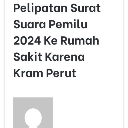
Pelipatan Surat
Suara Pemilu
2024 Ke Rumah
Sakit Karena
Kram Perut
S
e
n
d
a