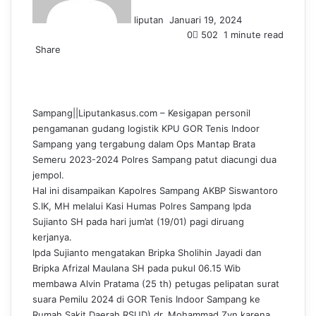
n
liputan
Januari 19, 2024
e
0
502
1 minute read
m
Share
a
F
L
T
P
W
T
i
a
i
u
i
h
e
l
c
n
m
n
a
l
e
k
b
t
t
e
Sampang||Liputankasus.com – Kesigapan personil
b
e
l
e
s
g
pengamanan gudang logistik KPU GOR Tenis Indoor
o
d
r
r
A
r
Sampang yang tergabung dalam Ops Mantap Brata
o
I
e
p
a
Semeru 2023-2024 Polres Sampang patut diacungi dua
k
n
s
p
m
jempol.
t
Hal ini disampaikan Kapolres Sampang AKBP Siswantoro
S.IK, MH melalui Kasi Humas Polres Sampang Ipda
Sujianto SH pada hari jum’at (19/01) pagi diruang
kerjanya.
Ipda Sujianto mengatakan Bripka Sholihin Jayadi dan
Bripka Afrizal Maulana SH pada pukul 06.15 Wib
membawa Alvin Pratama (25 th) petugas pelipatan surat
suara Pemilu 2024 di GOR Tenis Indoor Sampang ke
Rumah Sakit Daerah RSUD) dr. Mohammad Zyn karena