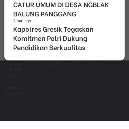
CATUR UMUM DI DESA NGBLAK
BALUNG PANGGANG
3 hari ago
Kapolres Gresik Tegaskan
Komitmen Polri Dukung
Pendidikan Berkualitas
© Copyright 2026, All Rights Reserved | Design by Intech
.
Kode Etik
Redaksi
Kontak
Privacy Policy
Disclaimer
Facebook
YouTube
Instagram
WhatsApp
Facebook
Pinterest
WhatsApp
Telegram