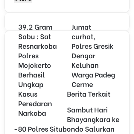
t
e
r
39.2 Gram
Jumat
y
o
Sabu : Sat
curhat,
u
Resnarkoba
Polres Gresik
r
E
Polres
Dengar
m
Mojokerto
Keluhan
a
i
Berhasil
Warga Padeg
l
Ungkap
Cerme
a
d
Kasus
Berita Terkait
d
r
Peredaran
e
Sambut Hari
Narkoba
s
Bhayangkara ke
s
-80 Polres Situbondo Salurkan