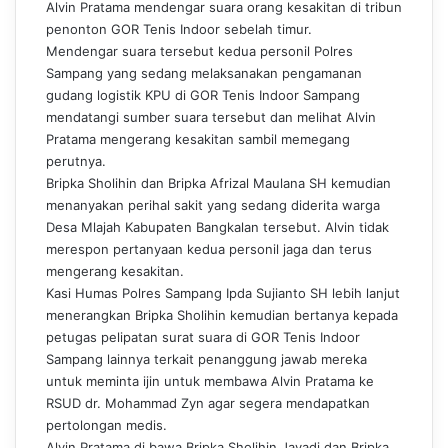
Alvin Pratama mendengar suara orang kesakitan di tribun
penonton GOR Tenis Indoor sebelah timur.
Mendengar suara tersebut kedua personil Polres
Sampang yang sedang melaksanakan pengamanan
gudang logistik KPU di GOR Tenis Indoor Sampang
mendatangi sumber suara tersebut dan melihat Alvin
Pratama mengerang kesakitan sambil memegang
perutnya.
Bripka Sholihin dan Bripka Afrizal Maulana SH kemudian
menanyakan perihal sakit yang sedang diderita warga
Desa Mlajah Kabupaten Bangkalan tersebut. Alvin tidak
merespon pertanyaan kedua personil jaga dan terus
mengerang kesakitan.
Kasi Humas Polres Sampang Ipda Sujianto SH lebih lanjut
menerangkan Bripka Sholihin kemudian bertanya kepada
petugas pelipatan surat suara di GOR Tenis Indoor
Sampang lainnya terkait penanggung jawab mereka
untuk meminta ijin untuk membawa Alvin Pratama ke
RSUD dr. Mohammad Zyn agar segera mendapatkan
pertolongan medis.
Alvin Pratama di bawa Bripka Sholihin Jayadi dan Bripka