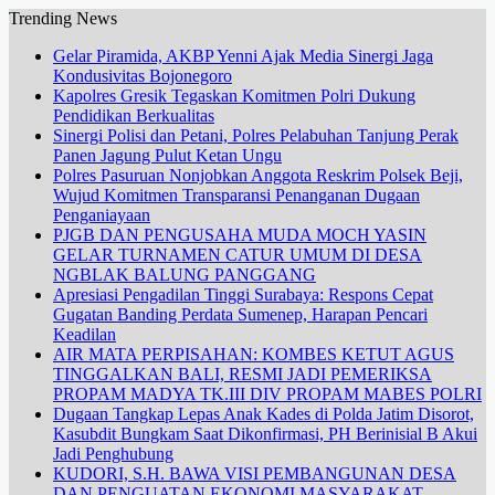
Trending News
Gelar Piramida, AKBP Yenni Ajak Media Sinergi Jaga
Kondusivitas Bojonegoro
Kapolres Gresik Tegaskan Komitmen Polri Dukung
Pendidikan Berkualitas
Sinergi Polisi dan Petani, Polres Pelabuhan Tanjung Perak
Panen Jagung Pulut Ketan Ungu
Polres Pasuruan Nonjobkan Anggota Reskrim Polsek Beji,
Wujud Komitmen Transparansi Penanganan Dugaan
Penganiayaan
PJGB DAN PENGUSAHA MUDA MOCH YASIN
GELAR TURNAMEN CATUR UMUM DI DESA
NGBLAK BALUNG PANGGANG
Apresiasi Pengadilan Tinggi Surabaya: Respons Cepat
Gugatan Banding Perdata Sumenep, Harapan Pencari
Keadilan
AIR MATA PERPISAHAN: KOMBES KETUT AGUS
TINGGALKAN BALI, RESMI JADI PEMERIKSA
PROPAM MADYA TK.III DIV PROPAM MABES POLRI
Dugaan Tangkap Lepas Anak Kades di Polda Jatim Disorot,
Kasubdit Bungkam Saat Dikonfirmasi, PH Berinisial B Akui
Jadi Penghubung
KUDORI, S.H. BAWA VISI PEMBANGUNAN DESA
DAN PENGUATAN EKONOMI MASYARAKAT