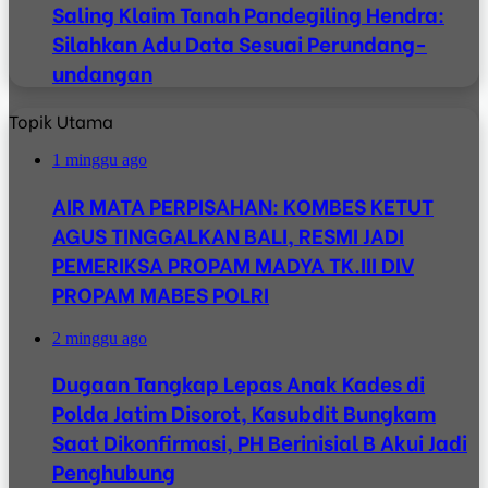
Saling Klaim Tanah Pandegiling Hendra:
Silahkan Adu Data Sesuai Perundang-
undangan
Topik Utama
1 minggu ago
AIR MATA PERPISAHAN: KOMBES KETUT
AGUS TINGGALKAN BALI, RESMI JADI
PEMERIKSA PROPAM MADYA TK.III DIV
PROPAM MABES POLRI
2 minggu ago
Dugaan Tangkap Lepas Anak Kades di
Polda Jatim Disorot, Kasubdit Bungkam
Saat Dikonfirmasi, PH Berinisial B Akui Jadi
Penghubung