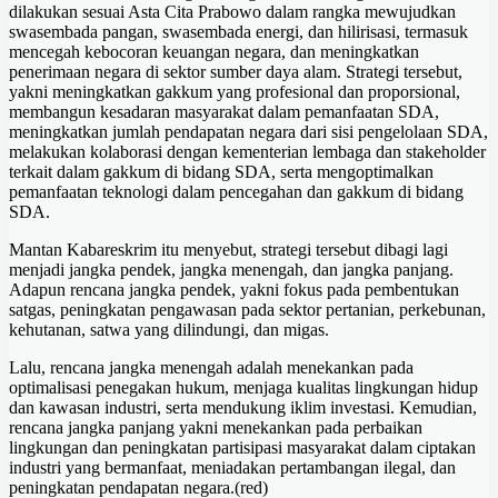
dilakukan sesuai Asta Cita Prabowo dalam rangka mewujudkan
swasembada pangan, swasembada energi, dan hilirisasi, termasuk
mencegah kebocoran keuangan negara, dan meningkatkan
penerimaan negara di sektor sumber daya alam. Strategi tersebut,
yakni meningkatkan gakkum yang profesional dan proporsional,
membangun kesadaran masyarakat dalam pemanfaatan SDA,
meningkatkan jumlah pendapatan negara dari sisi pengelolaan SDA,
melakukan kolaborasi dengan kementerian lembaga dan stakeholder
terkait dalam gakkum di bidang SDA, serta mengoptimalkan
pemanfaatan teknologi dalam pencegahan dan gakkum di bidang
SDA.
Mantan Kabareskrim itu menyebut, strategi tersebut dibagi lagi
menjadi jangka pendek, jangka menengah, dan jangka panjang.
Adapun rencana jangka pendek, yakni fokus pada pembentukan
satgas, peningkatan pengawasan pada sektor pertanian, perkebunan,
kehutanan, satwa yang dilindungi, dan migas.
Lalu, rencana jangka menengah adalah menekankan pada
optimalisasi penegakan hukum, menjaga kualitas lingkungan hidup
dan kawasan industri, serta mendukung iklim investasi. Kemudian,
rencana jangka panjang yakni menekankan pada perbaikan
lingkungan dan peningkatan partisipasi masyarakat dalam ciptakan
industri yang bermanfaat, meniadakan pertambangan ilegal, dan
peningkatan pendapatan negara.(red)