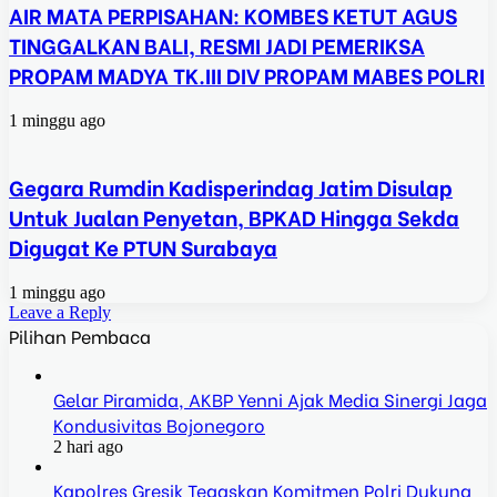
AIR MATA PERPISAHAN: KOMBES KETUT AGUS
TINGGALKAN BALI, RESMI JADI PEMERIKSA
PROPAM MADYA TK.III DIV PROPAM MABES POLRI
1 minggu ago
Gegara Rumdin Kadisperindag Jatim Disulap
Untuk Jualan Penyetan, BPKAD Hingga Sekda
Digugat Ke PTUN Surabaya
1 minggu ago
Leave a Reply
Pilihan Pembaca
Gelar Piramida, AKBP Yenni Ajak Media Sinergi Jaga
Kondusivitas Bojonegoro
2 hari ago
Kapolres Gresik Tegaskan Komitmen Polri Dukung