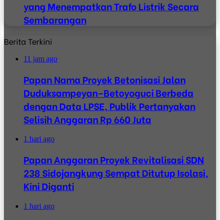
yang Menempatkan Trafo Listrik Secara
Sembarangan
Berita Terkini
11 jam ago
Papan Nama Proyek Betonisasi Jalan
Duduksampeyan–Betoyoguci Berbeda
dengan Data LPSE, Publik Pertanyakan
Selisih Anggaran Rp 660 Juta
1 hari ago
Papan Anggaran Proyek Revitalisasi SDN
238 Sidojangkung Sempat Ditutup Isolasi,
Kini Diganti
1 hari ago