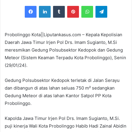
e
Facebook
LinkedIn
Tumblr
Pinterest
WhatsApp
Telegram
n
d
a
n
Probolinggo Kota||Liputankasus.com – Kepala Kepolisian
e
Daerah Jawa Timur Irjen Pol Drs. Imam Sugianto, M.Si
m
meresmikan Gedung Polsubsektor Kedopok dan Gedung
a
Meteor (Sistem Keaman Terpadu Kota Probolinggo), Senin
i
(29/01/24).
l
Gedung Polsubsektor Kedopok terletak di Jalan Serayu
dan dibangun di atas lahan seluas 750 m² sedangkan
Gedung Meteor di atas lahan Kantor Satpol PP Kota
Probolinggo.
Kapolda Jawa Timur Irjen Pol Drs. Imam Sugianto, M.Si.
puji kinerja Wali Kota Probolinggo Habib Hadi Zainal Abidin