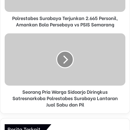
a
d
d
Polrestabes Surabaya Terjunkan 2.665 Personil,
r
Amankan Bola Persebaya vs PSIS Semarang
e
s
s
Seorang Pria Warga Sidoarjo Diringkus
Satresnarkoba Polrestabes Surabaya Lantaran
Jual Sabu dan Pil
Berita Terkait