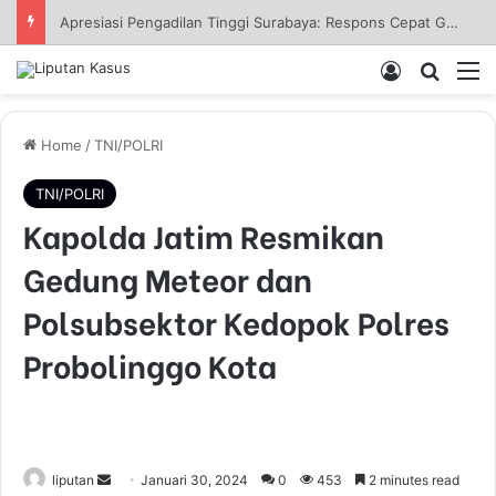
Apresiasi Pengadilan Tinggi Surabaya: Respons Cepat Gugatan Banding Perdata Sumenep, Harapan Pencari Keadilan
Log In
Pencar
M
Home
/
TNI/POLRI
TNI/POLRI
Kapolda Jatim Resmikan
Gedung Meteor dan
Polsubsektor Kedopok Polres
Probolinggo Kota
liputan
S
Januari 30, 2024
0
453
2 minutes read