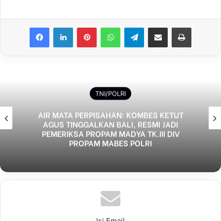
Facebook
LinkedIn
Pinterest
WhatsApp
Telegram
Share via Email
Print
TNI/POLRI
Bhabinkamtibmas Polsek Sukorejo Dorong
Pemanfaatan Lahan Produktif untuk
Dukung Ketahanan Pangan Nasional
Isi Email