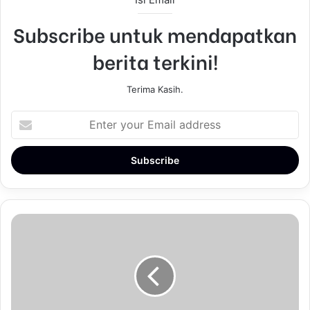
Subscribe untuk mendapatkan
berita terkini!
Terima Kasih.
E
n
t
e
r
y
o
u
r
E
m
a
i
l