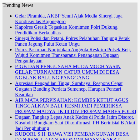
Trending News
Gelar Piramida, AKBP Yenni Ajak Media Sinergi Jaga
Kondusivitas Bojonegoro
Kapolres Gresik Tegaskan Komitmen Polri Dukung
Pendidikan Berkualitas
Sinergi Polisi dan Petani, Polres Pelabuhan Tanjung Perak
Panen Jagung Pulut Ketan Ungu
Polres Pasuruan Nonjobkan Anggota Reskrim Polsek Beji,
Wujud Komitmen Transparansi Penanganan Dugaan
Penganiayaan
PJGB DAN PENGUSAHA MUDA MOCH YASIN
GELAR TURNAMEN CATUR UMUM DI DESA
NGBLAK BALUNG PANGGANG
Apresiasi Pengadilan Tinggi Surabaya: Respons Cepat
Gugatan Banding Perdata Sumenep, Harapan Pencari
Keadilan
AIR MATA PERPISAHAN: KOMBES KETUT AGUS
TINGGALKAN BALI, RESMI JADI PEMERIKSA
PROPAM MADYA TK.III DIV PROPAM MABES POLRI
Dugaan Tangkap Lepas Anak Kades di Polda Jatim Disorot,
Kasubdit Bungkam Saat Dikonfirmasi, PH Berinisial B Akui
Jadi Penghubung
KUDORI, S.H. BAWA VISI PEMBANGUNAN DESA
DAN PENGUATAN EKONOMI MASYARAKAT