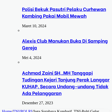
Polisi Bekuk Pasutri Pelaku Curhewan
Kambing Pakai Mobil Mewah
Maret 10, 2024
Alexis Club Manukan Buka Di Samping
Gereja
Mei 4, 2024
Achmad Zaini SH,.MH Tanggapi
Tudingan Kejari Tanjung Perak Langgar
KUHAP, Secara Undang-undang Tidak
Ada Pelanggaran
Desember 27, 2023
Home
/
TNI/POLRI
/
Jaga Surabaya Kondusif, TNI-Polri Gelar