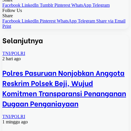
Facebook
LinkedIn
Tumblr
Pinterest
WhatsApp
Telegram
Follow Us
Share
Facebook
LinkedIn
Pinterest
WhatsApp
Telegram
Share via Email
Print
Selanjutnya
TNI/POLRI
2 hari ago
Polres Pasuruan Nonjobkan Anggota
Reskrim Polsek Beji, Wujud
Komitmen Transparansi Penanganan
Dugaan Penganiayaan
TNI/POLRI
1 minggu ago