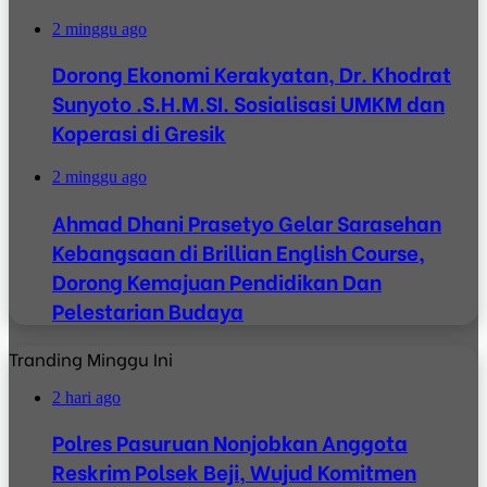
2 minggu ago
Dorong Ekonomi Kerakyatan, Dr. Khodrat
Sunyoto .S.H.M.SI. Sosialisasi UMKM dan
Koperasi di Gresik
2 minggu ago
Ahmad Dhani Prasetyo Gelar Sarasehan
Kebangsaan di Brillian English Course,
Dorong Kemajuan Pendidikan Dan
Pelestarian Budaya
Tranding Minggu Ini
2 hari ago
Polres Pasuruan Nonjobkan Anggota
Reskrim Polsek Beji, Wujud Komitmen