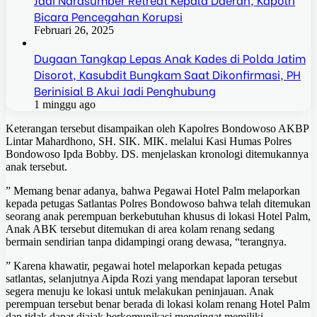
Bicara Pencegahan Korupsi
Februari 26, 2025
Dugaan Tangkap Lepas Anak Kades di Polda Jatim
Disorot, Kasubdit Bungkam Saat Dikonfirmasi, PH
Berinisial B Akui Jadi Penghubung
1 minggu ago
Keterangan tersebut disampaikan oleh Kapolres Bondowoso AKBP
Lintar Mahardhono, SH. SIK. MIK. melalui Kasi Humas Polres
Bondowoso Ipda Bobby. DS. menjelaskan kronologi ditemukannya
anak tersebut.
” Memang benar adanya, bahwa Pegawai Hotel Palm melaporkan
kepada petugas Satlantas Polres Bondowoso bahwa telah ditemukan
seorang anak perempuan berkebutuhan khusus di lokasi Hotel Palm,
Anak ABK tersebut ditemukan di area kolam renang sedang
bermain sendirian tanpa didampingi orang dewasa, “terangnya.
” Karena khawatir, pegawai hotel melaporkan kepada petugas
satlantas, selanjutnya Aipda Rozi yang mendapat laporan tersebut
segera menuju ke lokasi untuk melakukan peninjauan. Anak
perempuan tersebut benar berada di lokasi kolam renang Hotel Palm
dan tidak dapat diajak berkomunikasi mengingat memiliki