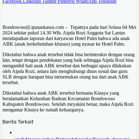
Facebook
LinkedIn
Tumblr
Pinterest
WhatsApp
Telegram
Bondowoso||Liputankasus.com – Tepatnya pada hari Selasa 04 Mei
2024 sekitar pukul 14.30 Wib, Aipda Rozi Anggota Sat Lantas
mendapatkan laporan dari karyawan Hotel Palm bahwa ada anak
ABK (anak berkebutuhan khusus) yang nyasar ke Hotel Palm.
Diketahui bahwa anak tersebut tidak bisa berinteraksi dengan orang
lain, tetapi dengan pendekatan yang baik sehingga Aipda Rozi bisa
mengambil hati anak ABK tersebut dan berbagai upaya dilakukan
oleh Aipda Rozi, antara lain menghubungi dinas sosial dan guru
SLB dengan harapan bisa menemukan orang tua dari anak ABK
tersebut.
Diketahui bahwa anak ABK tersebut bernama Kinaya yang
beralamatkan Kelurahan Badean Kecamatan Bondowoso
Kabupaten Bondowoso. Setelah meyakini benar, maka Aipda Rozi
mengantar Kinaya ke rumah keluarganya.
Berita Terkait
Jadi Narasumber Retreat Kepala Daerah, Kapolri