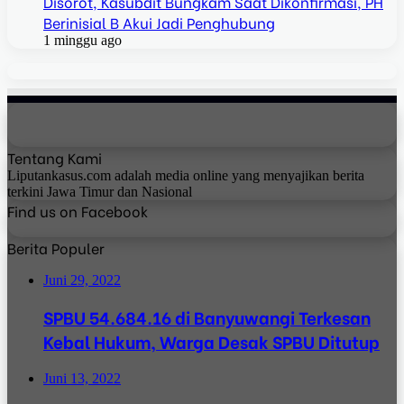
Disorot, Kasubdit Bungkam Saat Dikonfirmasi, PH
Berinisial B Akui Jadi Penghubung
1 minggu ago
Tentang Kami
Liputankasus.com adalah media online yang menyajikan berita
terkini Jawa Timur dan Nasional
Find us on Facebook
Berita Populer
Juni 29, 2022
SPBU 54.684.16 di Banyuwangi Terkesan
Kebal Hukum, Warga Desak SPBU Ditutup
Juni 13, 2022