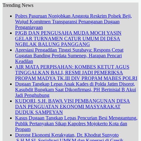
Trending News
Polres Pasuruan Nonjobkan Anggota Reskrim Polsek Beji,
Wujud Komitmen Transparansi Penanganan Dugaan
Penganiayaan
PJGB DAN PENGUSAHA MUDA MOCH YASIN
GELAR TURNAMEN CATUR UMUM DI DESA
NGBLAK BALUNG PANGGANG
Apresiasi Pengadilan Tinggi Surabaya: Respons Cepat
Gugatan Banding Perdata Sumenep, Harapan Pencari
Keadilan
AIR MATA PERPISAHAN: KOMBES KETUT AGUS
TINGGALKAN BALI, RESMI JADI PEMERIKSA
PROPAM MADYA TK.III DIV PROPAM MABES POLRI
Dugaan Tangkap Lepas Anak Kades di Polda Jatim Disorot,
Kasubdit Bungkam Saat Dikonfirmasi, PH Berinisial B Akui
Jadi Penghubung
KUDORI, S.H. BAWA VISI PEMBANGUNAN DESA
DAN PENGUATAN EKONOMI MASYARAKAT
DUDUK SAMPEYAN
Kasus Dugaan Tangkap Lepas Pencurian Besi Menggantung,
Publik Pertanyakan Sikap Kapolres Mojokerto Kota dan
Propam
Dorong Ekonomi Kerakyatan, Dr. Khodrat Sunyoto
.S.H.M.SI. Sosialisasi UMKM dan Koperasi di Gresik