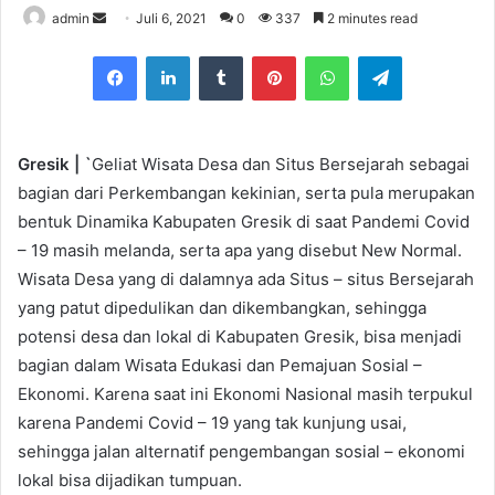
admin
S
Juli 6, 2021
0
337
2 minutes read
e
Facebook
LinkedIn
Tumblr
Pinterest
WhatsApp
Telegram
n
d
a
n
Gresik | `
Geliat Wisata Desa dan Situs Bersejarah sebagai
e
bagian dari Perkembangan kekinian, serta pula merupakan
m
bentuk Dinamika Kabupaten Gresik di saat Pandemi Covid
a
– 19 masih melanda, serta apa yang disebut New Normal.
i
Wisata Desa yang di dalamnya ada Situs – situs Bersejarah
l
yang patut dipedulikan dan dikembangkan, sehingga
potensi desa dan lokal di Kabupaten Gresik, bisa menjadi
bagian dalam Wisata Edukasi dan Pemajuan Sosial –
Ekonomi. Karena saat ini Ekonomi Nasional masih terpukul
karena Pandemi Covid – 19 yang tak kunjung usai,
sehingga jalan alternatif pengembangan sosial – ekonomi
lokal bisa dijadikan tumpuan.