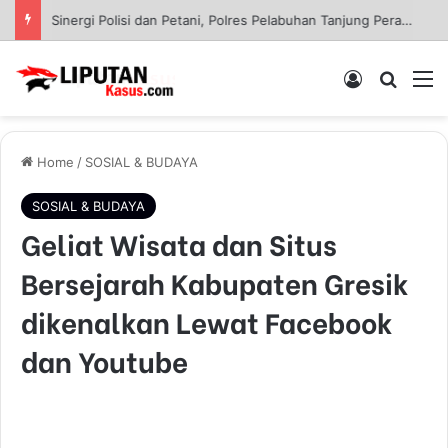
Sinergi Polisi dan Petani, Polres Pelabuhan Tanjung Perak Panen Jagung Pulut Ketan Ungu
Log In
Pencar
M
Home
/
SOSIAL & BUDAYA
SOSIAL & BUDAYA
Geliat Wisata dan Situs
Bersejarah Kabupaten Gresik
dikenalkan Lewat Facebook
dan Youtube