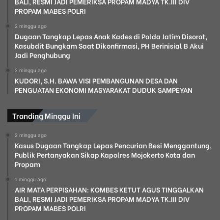
BALI, RESMI JADI PEMERIKSA PROPAM MADYA TK.III DIV
PROPAM MABES POLRI
2 minggu ago
Dugaan Tangkap Lepas Anak Kades di Polda Jatim Disorot,
Kasubdit Bungkam Saat Dikonfirmasi, PH Berinisial B Akui
Jadi Penghubung
2 minggu ago
KUDORI, S.H. BAWA VISI PEMBANGUNAN DESA DAN
PENGUATAN EKONOMI MASYARAKAT DUDUK SAMPEYAN
Tranding Minggu Ini
2 minggu ago
Kasus Dugaan Tangkap Lepas Pencurian Besi Menggantung,
Publik Pertanyakan Sikap Kapolres Mojokerto Kota dan
Propam
1 minggu ago
AIR MATA PERPISAHAN: KOMBES KETUT AGUS TINGGALKAN
BALI, RESMI JADI PEMERIKSA PROPAM MADYA TK.III DIV
PROPAM MABES POLRI