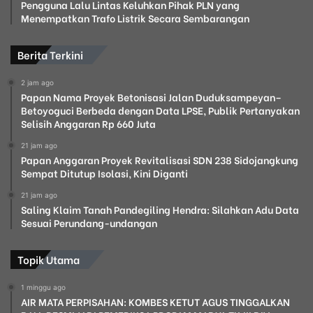
Pengguna Lalu Lintas Keluhkan Pihak PLN yang
Menempatkan Trafo Listrik Secara Sembarangan
Berita Terkini
2 jam ago
Papan Nama Proyek Betonisasi Jalan Duduksampeyan–
Betoyoguci Berbeda dengan Data LPSE, Publik Pertanyakan
Selisih Anggaran Rp 660 Juta
21 jam ago
Papan Anggaran Proyek Revitalisasi SDN 238 Sidojangkung
Sempat Ditutup Isolasi, Kini Diganti
21 jam ago
Saling Klaim Tanah Pandegiling Hendra: Silahkan Adu Data
Sesuai Perundang-undangan
Topik Utama
1 minggu ago
AIR MATA PERPISAHAN: KOMBES KETUT AGUS TINGGALKAN