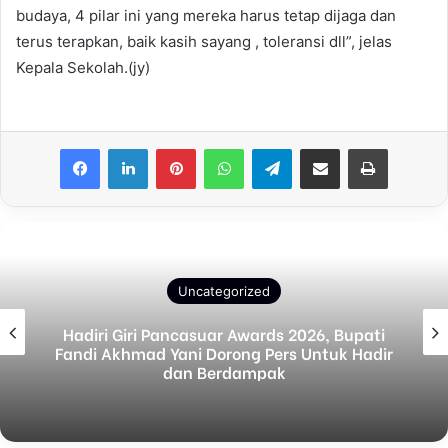
budaya, 4 pilar ini yang mereka harus tetap dijaga dan
terus terapkan, baik kasih sayang , toleransi dll”, jelas
Kepala Sekolah.(jy)
Facebook
LinkedIn
Pinterest
WhatsApp
Telegram
Share via Email
Print
Uncategorized
Hadiri Giri Pancasuar Awards 2026, Bupati
Fandi Akhmad Yani Dorong Pers Untuk Hadir
dan Berdampak