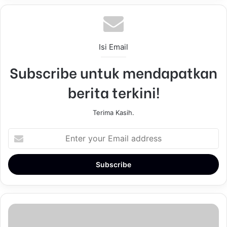
Isi Email
Subscribe untuk mendapatkan
berita terkini!
Terima Kasih.
E
n
t
e
r
y
o
u
r