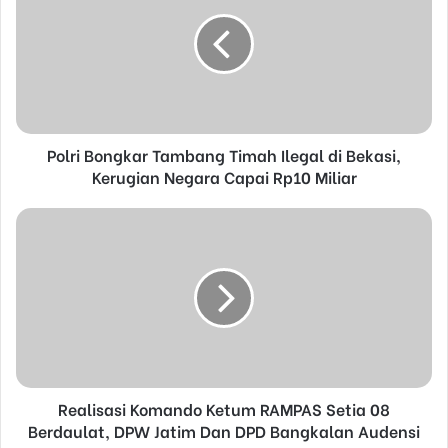
E
m
a
i
l
a
d
d
Polri Bongkar Tambang Timah Ilegal di Bekasi,
r
Kerugian Negara Capai Rp10 Miliar
e
s
s
Realisasi Komando Ketum RAMPAS Setia 08
Berdaulat, DPW Jatim Dan DPD Bangkalan Audensi