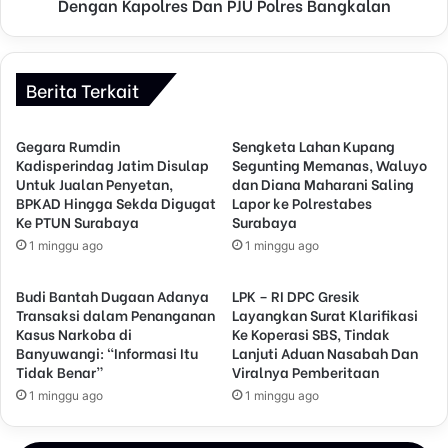
Dengan Kapolres Dan PJU Polres Bangkalan
Berita Terkait
Gegara Rumdin
Sengketa Lahan Kupang
Kadisperindag Jatim Disulap
Segunting Memanas, Waluyo
Untuk Jualan Penyetan,
dan Diana Maharani Saling
BPKAD Hingga Sekda Digugat
Lapor ke Polrestabes
Ke PTUN Surabaya
Surabaya
1 minggu ago
1 minggu ago
Budi Bantah Dugaan Adanya
LPK – RI DPC Gresik
Transaksi dalam Penanganan
Layangkan Surat Klarifikasi
Kasus Narkoba di
Ke Koperasi SBS, Tindak
Banyuwangi: “Informasi Itu
Lanjuti Aduan Nasabah Dan
Tidak Benar”
Viralnya Pemberitaan
1 minggu ago
1 minggu ago