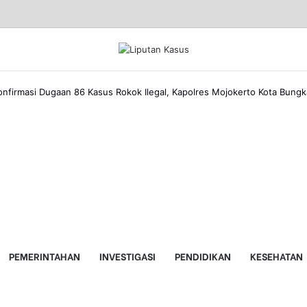
onfirmasi Dugaan 86 Kasus Rokok Ilegal, Kapolres Mojokerto Kota Bung
cebook
nkedIn
hare
rint
ita
a
elumnya
ita
mail
PEMERINTAHAN
INVESTIGASI
PENDIDIKAN
KESEHATAN
anjutnya