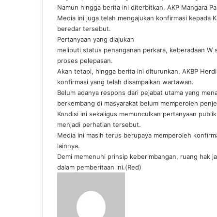
Namun hingga berita ini diterbitkan, AKP Mangara P
Media ini juga telah mengajukan konfirmasi kepada 
beredar tersebut.
Pertanyaan yang diajukan
meliputi status penanganan perkara, keberadaan W 
proses pelepasan.
Akan tetapi, hingga berita ini diturunkan, AKBP Her
konfirmasi yang telah disampaikan wartawan.
Belum adanya respons dari pejabat utama yang mena
berkembang di masyarakat belum memperoleh penjel
Kondisi ini sekaligus memunculkan pertanyaan publ
menjadi perhatian tersebut.
Media ini masih terus berupaya memperoleh konfirma
lainnya.
Demi memenuhi prinsip keberimbangan, ruang hak jaw
dalam pemberitaan ini.(Red)
S
e
n
d