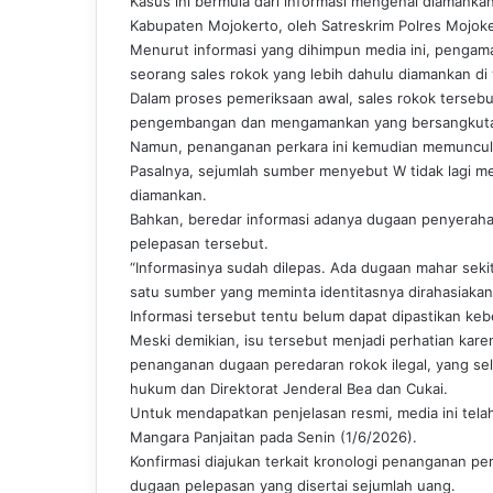
Kasus ini bermula dari informasi mengenai diamank
Kabupaten Mojokerto, oleh Satreskrim Polres Mojok
Menurut informasi yang dihimpun media ini, penga
seorang sales rokok yang lebih dahulu diamankan di 
Dalam proses pemeriksaan awal, sales rokok terse
pengembangan dan mengamankan yang bersangkutan u
Namun, penanganan perkara ini kemudian memunculk
Pasalnya, sejumlah sumber menyebut W tidak lagi me
diamankan.
Bahkan, beredar informasi adanya dugaan penyeraha
pelepasan tersebut.
“Informasinya sudah dilepas. Ada dugaan mahar sekit
satu sumber yang meminta identitasnya dirahasiakan
Informasi tersebut tentu belum dapat dipastikan keb
Meski demikian, isu tersebut menjadi perhatian ka
penanganan dugaan peredaran rokok ilegal, yang se
hukum dan Direktorat Jenderal Bea dan Cukai.
Untuk mendapatkan penjelasan resmi, media ini tel
Mangara Panjaitan pada Senin (1/6/2026).
Konfirmasi diajukan terkait kronologi penanganan p
dugaan pelepasan yang disertai sejumlah uang.