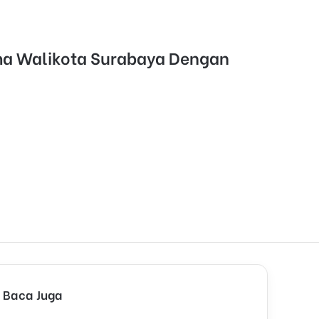
ama Walikota Surabaya Dengan
Baca Juga
C