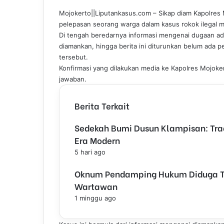
e
k
b
t
t
e
Mojokerto||Liputankasus.com – Sikap diam Kapolres 
b
e
l
e
s
g
pelepasan seorang warga dalam kasus rokok ilegal m
o
d
r
r
A
r
Di tengah beredarnya informasi mengenai dugaan a
o
I
e
p
a
diamankan, hingga berita ini diturunkan belum ada p
k
n
s
p
m
tersebut.
t
Konfirmasi yang dilakukan media ke Kapolres Mojoke
jawaban.
Berita Terkait
Sedekah Bumi Dusun Klampisan: Trad
Era Modern
5 hari ago
Oknum Pendamping Hukum Diduga Te
Wartawan
1 minggu ago