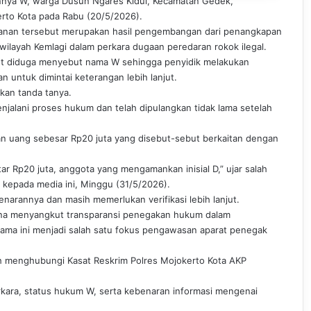
annya W, warga Dusun Ngares Kidul, Kecamatan Gedek,
erto Kota pada Rabu (20/5/2026).
manan tersebut merupakan hasil pengembangan dari penangkapan
wilayah Kemlagi dalam perkara dugaan peredaran rokok ilegal.
but diduga menyebut nama W sehingga penyidik melakukan
ntuk dimintai keterangan lebih lanjut.
an tanda tanya.
njalani proses hukum dan telah dipulangkan tidak lama setelah
n uang sebesar Rp20 juta yang disebut-sebut berkaitan dengan
ar Rp20 juta, anggota yang mengamankan inisial D,” ujar salah
 kepada media ini, Minggu (31/5/2026).
enarannya dan masih memerlukan verifikasi lebih lanjut.
rena menyangkut transparansi penegakan hukum dalam
lama ini menjadi salah satu fokus pengawasan aparat penegak
ah menghubungi Kasat Reskrim Polres Mojokerto Kota AKP
erkara, status hukum W, serta kebenaran informasi mengenai