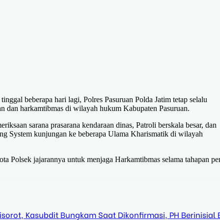
nggal beberapa hari lagi, Polres Pasuruan Polda Jatim tetap selalu
an dan harkamtibmas di wilayah hukum Kabupaten Pasuruan.
riksaan sarana prasarana kendaraan dinas, Patroli berskala besar, dan
ing System kunjungan ke beberapa Ulama Kharismatik di wilayah
ggota Polsek jajarannya untuk menjaga Harkamtibmas selama tahapan pe
orot, Kasubdit Bungkam Saat Dikonfirmasi, PH Berinisial 