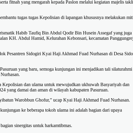
erta fitnah yang mengarah kepada Paslon melalui kegiatan majelis takl
membantu tugas tugas Kepolisian di lapangan khususnya melakukan mit
matik Habib Taufiq Bin Abdul Qodir Bin Husein Assegaf yang juga
 jalan KH. Abdul Hamid, Kelurahan Kebonsari, kecamatan Panggungre
ndok Pesantren Sidogiri Kyai Haji Akhmad Fuad Nurhasan di Desa Sidog
Pasuruan yang baru, semoga kunjungan ini menjadikan tali silaturahmi
 Nurhasan.
ara Kepolisian dan ulama untuk mewujudkan ukhuwah Basyariyah dan
024 yang damai dan aman di wilayah kabupaten Pasuruan.
yyibatun Warobbun Ghofur,” ucap Kyai Haji Akhmad Fuad Nurhasan.
njungan ke beberapa tokoh ulama ini adalah bagian dari upaya
 bagian sinergitas untuk harkamtibmas.