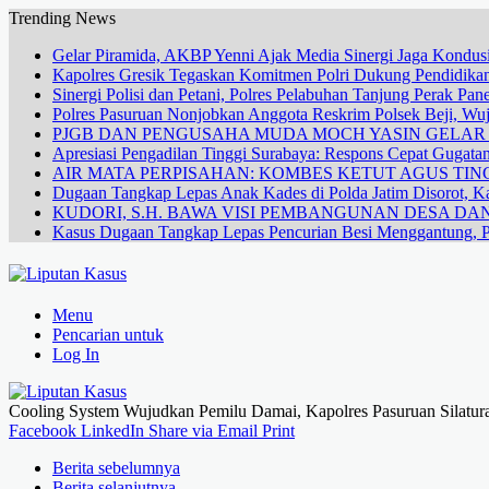
Trending News
Gelar Piramida, AKBP Yenni Ajak Media Sinergi Jaga Kondusi
Kapolres Gresik Tegaskan Komitmen Polri Dukung Pendidikan
Sinergi Polisi dan Petani, Polres Pelabuhan Tanjung Perak Pa
Polres Pasuruan Nonjobkan Anggota Reskrim Polsek Beji, W
PJGB DAN PENGUSAHA MUDA MOCH YASIN GELA
Apresiasi Pengadilan Tinggi Surabaya: Respons Cepat Gugata
AIR MATA PERPISAHAN: KOMBES KETUT AGUS TING
Dugaan Tangkap Lepas Anak Kades di Polda Jatim Disorot, Ka
KUDORI, S.H. BAWA VISI PEMBANGUNAN DESA 
Kasus Dugaan Tangkap Lepas Pencurian Besi Menggantung, P
Menu
Pencarian untuk
Log In
Cooling System Wujudkan Pemilu Damai, Kapolres Pasuruan Silatu
Facebook
LinkedIn
Share via Email
Print
Berita sebelumnya
Berita selanjutnya