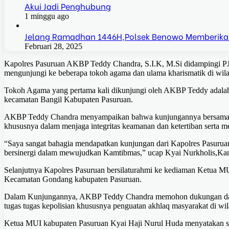
Akui Jadi Penghubung
1 minggu ago
Jelang Ramadhan 1446H,Polsek Benowo Memberika
Februari 28, 2025
Kapolres Pasuruan AKBP Teddy Chandra, S.I.K, M.Si didampingi PJ
mengunjungi ke beberapa tokoh agama dan ulama kharismatik di wil
Tokoh Agama yang pertama kali dikunjungi oleh AKBP Teddy adalah
kecamatan Bangil Kabupaten Pasuruan.
AKBP Teddy Chandra menyampaikan bahwa kunjungannya bersama ang
khususnya dalam menjaga integritas keamanan dan ketertiban serta 
“Saya sangat bahagia mendapatkan kunjungan dari Kapolres Pasuruan
bersinergi dalam mewujudkan Kamtibmas,” ucap Kyai Nurkholis,Kam
Selanjutnya Kapolres Pasuruan bersilaturahmi ke kediaman Ketua M
Kecamatan Gondang kabupaten Pasuruan.
Dalam Kunjungannya, AKBP Teddy Chandra memohon dukungan dan 
tugas tugas kepolisian khususnya penguatan akhlaq masyarakat di wi
Ketua MUI kabupaten Pasuruan Kyai Haji Nurul Huda menyatakan sela