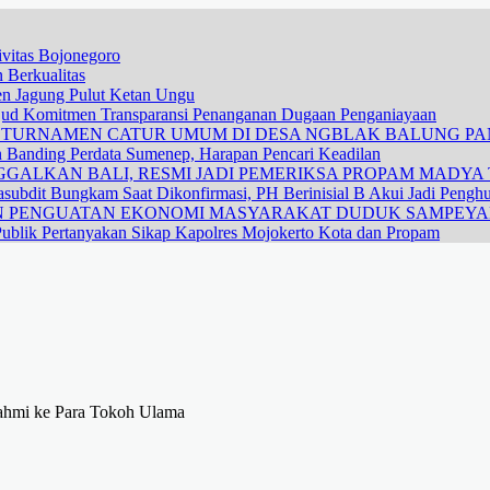
vitas Bojonegoro
 Berkualitas
nen Jagung Pulut Ketan Ungu
ujud Komitmen Transparansi Penanganan Dugaan Penganiayaan
R TURNAMEN CATUR UMUM DI DESA NGBLAK BALUNG P
n Banding Perdata Sumenep, Harapan Pencari Keadilan
GALKAN BALI, RESMI JADI PEMERIKSA PROPAM MADYA T
subdit Bungkam Saat Dikonfirmasi, PH Berinisial B Akui Jadi Pengh
DAN PENGUATAN EKONOMI MASYARAKAT DUDUK SAMPEY
ublik Pertanyakan Sikap Kapolres Mojokerto Kota dan Propam
rahmi ke Para Tokoh Ulama