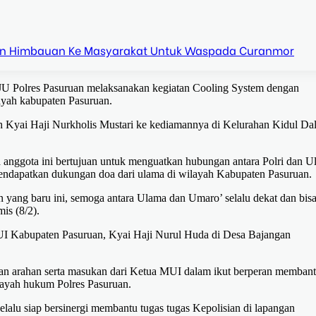
n Himbauan Ke Masyarakat Untuk Waspada Curanmor
U Polres Pasuruan melaksanakan kegiatan Cooling System dengan
ayah kabupaten Pasuruan.
 Kyai Haji Nurkholis Mustari ke kediamannya di Kelurahan Kidul Da
gota ini bertujuan untuk menguatkan hubungan antara Polri dan U
mendapatkan dukungan doa dari ulama di wilayah Kabupaten Pasuruan.
 yang baru ini, semoga antara Ulama dan Umaro’ selalu dekat dan bis
is (8/2).
UI Kabupaten Pasuruan, Kyai Haji Nurul Huda di Desa Bajangan
arahan serta masukan dari Ketua MUI dalam ikut berperan memban
layah hukum Polres Pasuruan.
lu siap bersinergi membantu tugas tugas Kepolisian di lapangan