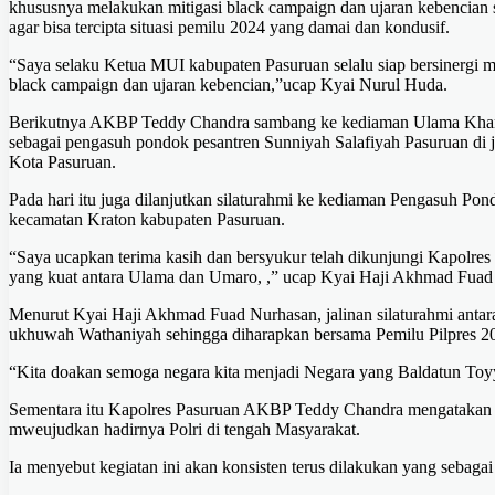
khususnya melakukan mitigasi black campaign dan ujaran kebencian s
agar bisa tercipta situasi pemilu 2024 yang damai dan kondusif.
“Saya selaku Ketua MUI kabupaten Pasuruan selalu siap bersinergi 
black campaign dan ujaran kebencian,”ucap Kyai Nurul Huda.
Berikutnya AKBP Teddy Chandra sambang ke kediaman Ulama Kharis
sebagai pengasuh pondok pesantren Sunniyah Salafiyah Pasuruan di
Kota Pasuruan.
Pada hari itu juga dilanjutkan silaturahmi ke kediaman Pengasuh Po
kecamatan Kraton kabupaten Pasuruan.
“Saya ucapkan terima kasih dan bersyukur telah dikunjungi Kapolres 
yang kuat antara Ulama dan Umaro, ,” ucap Kyai Haji Akhmad Fuad
Menurut Kyai Haji Akhmad Fuad Nurhasan, jalinan silaturahmi ant
ukhuwah Wathaniyah sehingga diharapkan bersama Pemilu Pilpres 2
“Kita doakan semoga negara kita menjadi Negara yang Baldatun To
Sementara itu Kapolres Pasuruan AKBP Teddy Chandra mengatakan ku
mweujudkan hadirnya Polri di tengah Masyarakat.
Ia menyebut kegiatan ini akan konsisten terus dilakukan yang sebagai