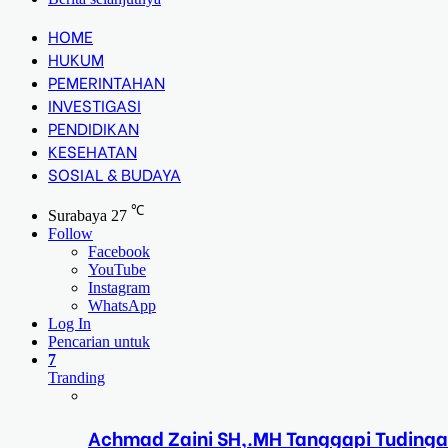
HOME
HUKUM
PEMERINTAHAN
INVESTIGASI
PENDIDIKAN
KESEHATAN
SOSIAL & BUDAYA
℃
Surabaya
27
Follow
Facebook
YouTube
Instagram
WhatsApp
Log In
Pencarian untuk
7
Tranding
Achmad Zaini SH,.MH Tanggapi Tudinga