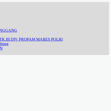
ANGGANG
K.III DIV PROPAM MABES POLRI
ubung
AN