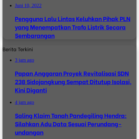
Juni 10, 2022
Pengguna Lalu Lintas Keluhkan Pihak PLN
yang Menempatkan Trafo Listrik Secara
Sembarangan
Berita Terkini
3 jam ago
Papan Anggaran Proyek Revitalisasi SDN
238 Sidojangkung Sempat Ditutup Isolasi,
Kini Diganti
4 jam ago
Saling Klaim Tanah Pandegiling Hendra:
Silahkan Adu Data Sesuai Perundang-
undangan