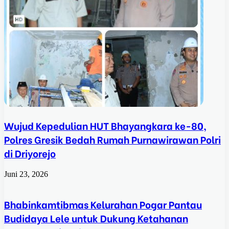
Wujud Kepedulian HUT Bhayangkara ke-80,
Polres Gresik Bedah Rumah Purnawirawan Polri
di Driyorejo
Juni 23, 2026
Bhabinkamtibmas Kelurahan Pogar Pantau
Budidaya Lele untuk Dukung Ketahanan