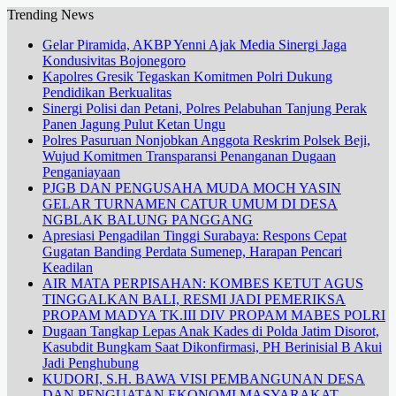
Trending News
Gelar Piramida, AKBP Yenni Ajak Media Sinergi Jaga
Kondusivitas Bojonegoro
Kapolres Gresik Tegaskan Komitmen Polri Dukung
Pendidikan Berkualitas
Sinergi Polisi dan Petani, Polres Pelabuhan Tanjung Perak
Panen Jagung Pulut Ketan Ungu
Polres Pasuruan Nonjobkan Anggota Reskrim Polsek Beji,
Wujud Komitmen Transparansi Penanganan Dugaan
Penganiayaan
PJGB DAN PENGUSAHA MUDA MOCH YASIN
GELAR TURNAMEN CATUR UMUM DI DESA
NGBLAK BALUNG PANGGANG
Apresiasi Pengadilan Tinggi Surabaya: Respons Cepat
Gugatan Banding Perdata Sumenep, Harapan Pencari
Keadilan
AIR MATA PERPISAHAN: KOMBES KETUT AGUS
TINGGALKAN BALI, RESMI JADI PEMERIKSA
PROPAM MADYA TK.III DIV PROPAM MABES POLRI
Dugaan Tangkap Lepas Anak Kades di Polda Jatim Disorot,
Kasubdit Bungkam Saat Dikonfirmasi, PH Berinisial B Akui
Jadi Penghubung
KUDORI, S.H. BAWA VISI PEMBANGUNAN DESA
DAN PENGUATAN EKONOMI MASYARAKAT