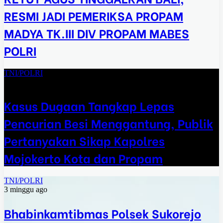
RESMI JADI PEMERIKSA PROPAM
MADYA TK.III DIV PROPAM MABES
POLRI
TNI/POLRI
2 minggu ago
Kasus Dugaan Tangkap Lepas
Pencurian Besi Menggantung, Publik
Pertanyakan Sikap Kapolres
Mojokerto Kota dan Propam
TNI/POLRI
3 minggu ago
Bhabinkamtibmas Polsek Sukorejo