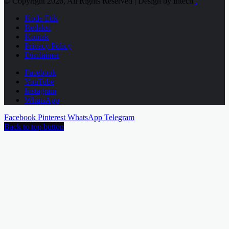
© Copyright 2026, All Rights Reserved | Design by Intech
.
Kode Etik
Redaksi
Kontak
Privacy Policy
Disclaimer
Facebook
YouTube
Instagram
WhatsApp
Facebook
Pinterest
WhatsApp
Telegram
Back to top button