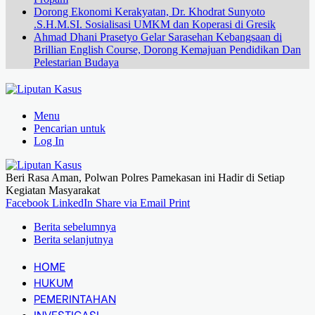
Dorong Ekonomi Kerakyatan, Dr. Khodrat Sunyoto
.S.H.M.SI. Sosialisasi UMKM dan Koperasi di Gresik
Ahmad Dhani Prasetyo Gelar Sarasehan Kebangsaan di
Brillian English Course, Dorong Kemajuan Pendidikan Dan
Pelestarian Budaya
Menu
Pencarian untuk
Log In
Beri Rasa Aman, Polwan Polres Pamekasan ini Hadir di Setiap
Kegiatan Masyarakat
Facebook
LinkedIn
Share via Email
Print
Berita sebelumnya
Berita selanjutnya
HOME
HUKUM
PEMERINTAHAN
INVESTIGASI