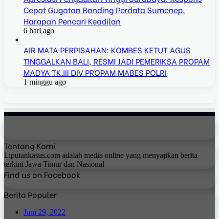
Cepat Gugatan Banding Perdata Sumenep,
Harapan Pencari Keadilan
6 hari ago
AIR MATA PERPISAHAN: KOMBES KETUT AGUS
TINGGALKAN BALI, RESMI JADI PEMERIKSA PROPAM
MADYA TK.III DIV PROPAM MABES POLRI
1 minggu ago
Tentang Kami
Liputankasus.com adalah media online yang menyajikan berita
terkini Jawa Timur dan Nasional
Find us on Facebook
Berita Populer
Juni 29, 2022