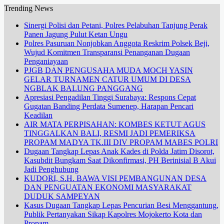
Trending News
Sinergi Polisi dan Petani, Polres Pelabuhan Tanjung Perak
Panen Jagung Pulut Ketan Ungu
Polres Pasuruan Nonjobkan Anggota Reskrim Polsek Beji,
Wujud Komitmen Transparansi Penanganan Dugaan
Penganiayaan
PJGB DAN PENGUSAHA MUDA MOCH YASIN
GELAR TURNAMEN CATUR UMUM DI DESA
NGBLAK BALUNG PANGGANG
Apresiasi Pengadilan Tinggi Surabaya: Respons Cepat
Gugatan Banding Perdata Sumenep, Harapan Pencari
Keadilan
AIR MATA PERPISAHAN: KOMBES KETUT AGUS
TINGGALKAN BALI, RESMI JADI PEMERIKSA
PROPAM MADYA TK.III DIV PROPAM MABES POLRI
Dugaan Tangkap Lepas Anak Kades di Polda Jatim Disorot,
Kasubdit Bungkam Saat Dikonfirmasi, PH Berinisial B Akui
Jadi Penghubung
KUDORI, S.H. BAWA VISI PEMBANGUNAN DESA
DAN PENGUATAN EKONOMI MASYARAKAT
DUDUK SAMPEYAN
Kasus Dugaan Tangkap Lepas Pencurian Besi Menggantung,
Publik Pertanyakan Sikap Kapolres Mojokerto Kota dan
Propam