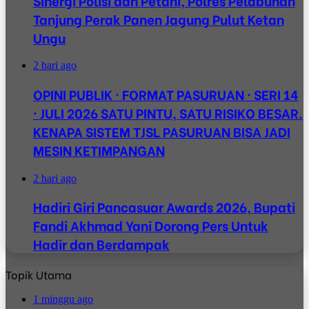
Sinergi Polisi dan Petani, Polres Pelabuhan
Tanjung Perak Panen Jagung Pulut Ketan
Ungu
2 hari ago
OPINI PUBLIK · FORMAT PASURUAN · SERI 14
· JULI 2026 SATU PINTU, SATU RISIKO BESAR.
KENAPA SISTEM TJSL PASURUAN BISA JADI
MESIN KETIMPANGAN
2 hari ago
Hadiri Giri Pancasuar Awards 2026, Bupati
Fandi Akhmad Yani Dorong Pers Untuk
Hadir dan Berdampak
Topik Utama
1 minggu ago