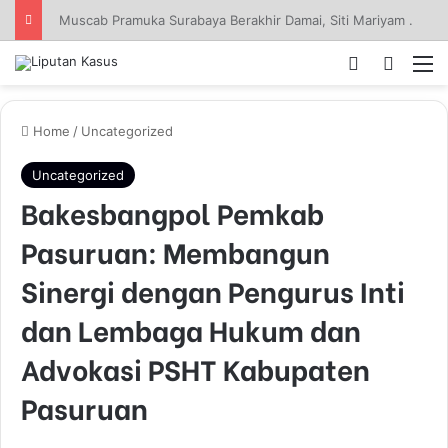
Muscab Pramuka Surabaya Berakhir Damai, Siti Mariyam Nahkodai Kwarcab 2026–2031
Log In
Pencar
M
Home
/
Uncategorized
Uncategorized
Bakesbangpol Pemkab
Pasuruan: Membangun
Sinergi dengan Pengurus Inti
dan Lembaga Hukum dan
Advokasi PSHT Kabupaten
Pasuruan