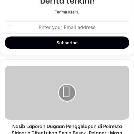
Terima Kasih.
E
n
t
e
r
y
o
u
r
E
m
a
i
l
a
d
d
Nasib Laporan Dugaan Penggelapan di Polresta
r
Sidoarjo Ditentukan Senin Besok, Pelapor : Masa