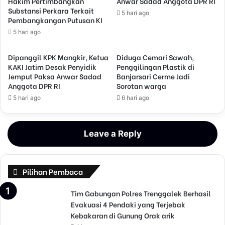
Hakim Pertimbangkan
Anwar Sadad Anggota DPR RI
Substansi Perkara Terkait
5 hari ago
Pembangkangan Putusan KI
5 hari ago
Dipanggil KPK Mangkir, Ketua
Diduga Cemari Sawah,
KAKI Jatim Desak Penyidik
Penggilingan Plastik di
Jemput Paksa Anwar Sadad
Banjarsari Cerme Jadi
Anggota DPR RI
Sorotan warga
5 hari ago
6 hari ago
Leave a Reply
Pilihan Pembaca
Tim Gabungan Polres Trenggalek Berhasil
Evakuasi 4 Pendaki yang Terjebak
Kebakaran di Gunung Orak arik