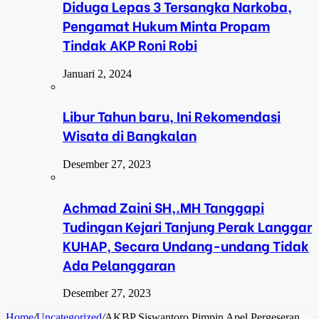
Diduga Lepas 3 Tersangka Narkoba,
Pengamat Hukum Minta Propam
Tindak AKP Roni Robi
Januari 2, 2024
Libur Tahun baru, Ini Rekomendasi
Wisata di Bangkalan
Desember 27, 2023
Achmad Zaini SH,.MH Tanggapi
Tudingan Kejari Tanjung Perak Langgar
KUHAP, Secara Undang-undang Tidak
Ada Pelanggaran
Desember 27, 2023
Home
/
Uncategorized
/
AKBP Siswantoro Pimpin Apel Pergeseran