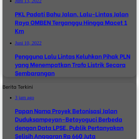
Juni 13, 2022
PKL Padati Bahu Jalan, Lalu-Lintas Jalan
Raya OMBEN Terganggu Hingga Macet 1
Km
Juni 10, 2022
Pengguna Lalu Lintas Keluhkan Pihak PLN
yang Menempatkan Trafo Listrik Secara
Sembarangan
Berita Terkini
3 jam ago
Papan Nama Proyek Betonisasi Jalan
Duduksampeyan–Betoyoguci Berbeda
dengan Data LPSE, Publik Pertanyakan
Selisih Anggaran Rp 660 Juta