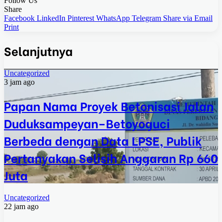
Follow Us
Share
Facebook
LinkedIn
Pinterest
WhatsApp
Telegram
Share via Email
Print
Selanjutnya
Uncategorized
3 jam ago
Papan Nama Proyek Betonisasi Jalan
Duduksampeyan–Betoyoguci
Berbeda dengan Data LPSE, Publik
Pertanyakan Selisih Anggaran Rp 660
Juta
Uncategorized
22 jam ago