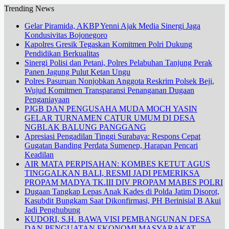
Trending News
Gelar Piramida, AKBP Yenni Ajak Media Sinergi Jaga
Kondusivitas Bojonegoro
Kapolres Gresik Tegaskan Komitmen Polri Dukung
Pendidikan Berkualitas
Sinergi Polisi dan Petani, Polres Pelabuhan Tanjung Perak
Panen Jagung Pulut Ketan Ungu
Polres Pasuruan Nonjobkan Anggota Reskrim Polsek Beji,
Wujud Komitmen Transparansi Penanganan Dugaan
Penganiayaan
PJGB DAN PENGUSAHA MUDA MOCH YASIN
GELAR TURNAMEN CATUR UMUM DI DESA
NGBLAK BALUNG PANGGANG
Apresiasi Pengadilan Tinggi Surabaya: Respons Cepat
Gugatan Banding Perdata Sumenep, Harapan Pencari
Keadilan
AIR MATA PERPISAHAN: KOMBES KETUT AGUS
TINGGALKAN BALI, RESMI JADI PEMERIKSA
PROPAM MADYA TK.III DIV PROPAM MABES POLRI
Dugaan Tangkap Lepas Anak Kades di Polda Jatim Disorot,
Kasubdit Bungkam Saat Dikonfirmasi, PH Berinisial B Akui
Jadi Penghubung
KUDORI, S.H. BAWA VISI PEMBANGUNAN DESA
DAN PENGUATAN EKONOMI MASYARAKAT