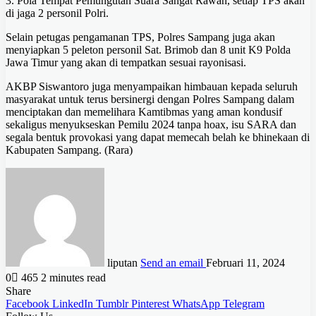
3. Pola Tempat Pemungutan Suara Sangat Rawan, setiap TPS akan
di jaga 2 personil Polri.
Selain petugas pengamanan TPS, Polres Sampang juga akan
menyiapkan 5 peleton personil Sat. Brimob dan 8 unit K9 Polda
Jawa Timur yang akan di tempatkan sesuai rayonisasi.
AKBP Siswantoro juga menyampaikan himbauan kepada seluruh
masyarakat untuk terus bersinergi dengan Polres Sampang dalam
menciptakan dan memelihara Kamtibmas yang aman kondusif
sekaligus menyukseskan Pemilu 2024 tanpa hoax, isu SARA dan
segala bentuk provokasi yang dapat memecah belah ke bhinekaan di
Kabupaten Sampang. (Rara)
liputan
Send an email
Februari 11, 2024
0
465
2 minutes read
Share
Facebook
LinkedIn
Tumblr
Pinterest
WhatsApp
Telegram