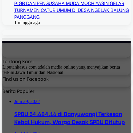
PJGB DAN PENGUSAHA MUDA MOCH YASIN GELAR
TURNAMEN CATUR UMUM DI DESA NGBLAK BALUNG
PANGGANG
1 minggu ago
Tentang Kami
Liputankasus.com adalah media online yang menyajikan berita
terkini Jawa Timur dan Nasional
Find us on Facebook
Berita Populer
Juni 29, 2022
SPBU 54.684.16 di Banyuwangi Terkesan
Kebal Hukum, Warga Desak SPBU Ditutup