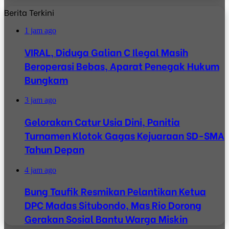
Berita Terkini
1 jam ago
VIRAL, Diduga Galian C Ilegal Masih
Beroperasi Bebas, Aparat Penegak Hukum
Bungkam
3 jam ago
Gelorakan Catur Usia Dini, Panitia
Turnamen Klotok Gagas Kejuaraan SD-SMA
Tahun Depan
4 jam ago
Bung Taufik Resmikan Pelantikan Ketua
DPC Madas Situbondo, Mas Rio Dorong
Gerakan Sosial Bantu Warga Miskin