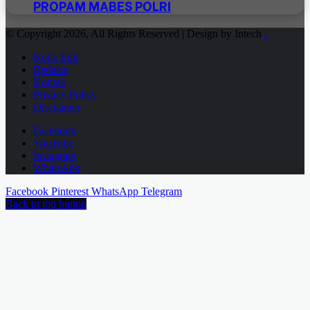
PROPAM MABES POLRI
© Copyright 2026, All Rights Reserved | Design by Intech
.
Kode Etik
Redaksi
Kontak
Privacy Policy
Disclaimer
Facebook
YouTube
Instagram
WhatsApp
Facebook
Pinterest
WhatsApp
Telegram
Back to top button