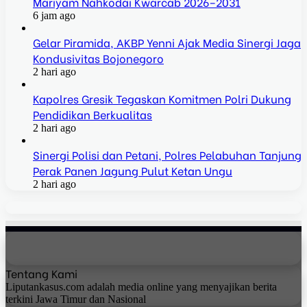
Mariyam Nahkodai Kwarcab 2026–2031
6 jam ago
Gelar Piramida, AKBP Yenni Ajak Media Sinergi Jaga
Kondusivitas Bojonegoro
2 hari ago
Kapolres Gresik Tegaskan Komitmen Polri Dukung
Pendidikan Berkualitas
2 hari ago
Sinergi Polisi dan Petani, Polres Pelabuhan Tanjung
Perak Panen Jagung Pulut Ketan Ungu
2 hari ago
Tentang Kami
Liputankasus.com adalah media online yang menyajikan berita
terkini Jawa Timur dan Nasional