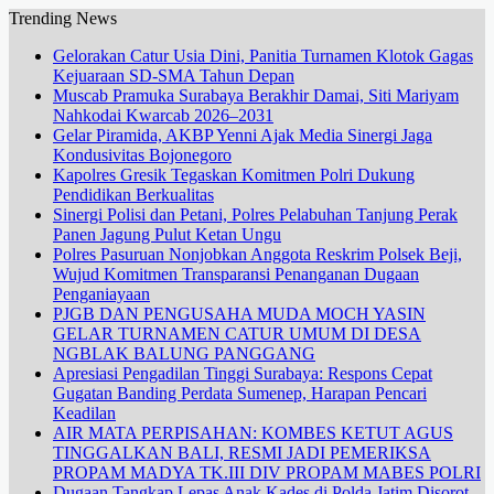
Trending News
Gelorakan Catur Usia Dini, Panitia Turnamen Klotok Gagas
Kejuaraan SD-SMA Tahun Depan
Muscab Pramuka Surabaya Berakhir Damai, Siti Mariyam
Nahkodai Kwarcab 2026–2031
Gelar Piramida, AKBP Yenni Ajak Media Sinergi Jaga
Kondusivitas Bojonegoro
Kapolres Gresik Tegaskan Komitmen Polri Dukung
Pendidikan Berkualitas
Sinergi Polisi dan Petani, Polres Pelabuhan Tanjung Perak
Panen Jagung Pulut Ketan Ungu
Polres Pasuruan Nonjobkan Anggota Reskrim Polsek Beji,
Wujud Komitmen Transparansi Penanganan Dugaan
Penganiayaan
PJGB DAN PENGUSAHA MUDA MOCH YASIN
GELAR TURNAMEN CATUR UMUM DI DESA
NGBLAK BALUNG PANGGANG
Apresiasi Pengadilan Tinggi Surabaya: Respons Cepat
Gugatan Banding Perdata Sumenep, Harapan Pencari
Keadilan
AIR MATA PERPISAHAN: KOMBES KETUT AGUS
TINGGALKAN BALI, RESMI JADI PEMERIKSA
PROPAM MADYA TK.III DIV PROPAM MABES POLRI
Dugaan Tangkap Lepas Anak Kades di Polda Jatim Disorot,