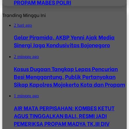
PROPAM MABES POLRI
Tranding Minggu Ini
2 hari ago
Gelar Piramida, AKBP Yenni Ajak Media
Sinergi Jaga Kondusivitas Bojonegoro
2 minggu ago
Kasus Dugaan Tangkap Lepas Pencurian
Besi Menggantung, Publik Pertanyakan
Sikap Kapolres Mojokerto Kota dan Propam
1 minggu ago
AIR MATA PERPISAHAN: KOMBES KETUT
AGUS TINGGALKAN BALI, RESMI JADI
PEMERIKSA PROPAM MADYA TK.III DIV