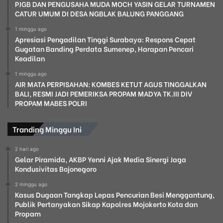
PJGB DAN PENGUSAHA MUDA MOCH YASIN GELAR TURNAMEN
CATUR UMUM DI DESA NGBLAK BALUNG PANGGANG
1 minggu ago
Apresiasi Pengadilan Tinggi Surabaya: Respons Cepat
Gugatan Banding Perdata Sumenep, Harapan Pencari
Keadilan
1 minggu ago
AIR MATA PERPISAHAN: KOMBES KETUT AGUS TINGGALKAN
BALI, RESMI JADI PEMERIKSA PROPAM MADYA TK.III DIV
PROPAM MABES POLRI
Tranding Minggu Ini
2 hari ago
Gelar Piramida, AKBP Yenni Ajak Media Sinergi Jaga
Kondusivitas Bojonegoro
2 minggu ago
Kasus Dugaan Tangkap Lepas Pencurian Besi Menggantung,
Publik Pertanyakan Sikap Kapolres Mojokerto Kota dan
Propam