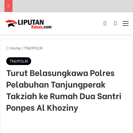
Log In
Pencar
M
Home
/
TNI/POLRI
TNI/POLRI
Turut Belasungkawa Polres
Pelabuhan Tanjungperak
Takziah ke Rumah Dua Santri
Ponpes Al Khoziny