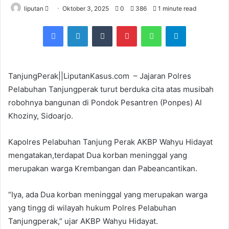
liputan
S
Oktober 3, 2025
0
386
1 minute read
e
Facebook
LinkedIn
Tumblr
Pinterest
WhatsApp
Telegram
n
d
a
n
TanjungPerak||LiputanKasus.com – Jajaran Polres
e
Pelabuhan Tanjungperak turut berduka cita atas musibah
m
robohnya bangunan di Pondok Pesantren (Ponpes) Al
a
Khoziny, Sidoarjo.
i
l
Kapolres Pelabuhan Tanjung Perak AKBP Wahyu Hidayat
mengatakan,terdapat Dua korban meninggal yang
merupakan warga Krembangan dan Pabeancantikan.
“Iya, ada Dua korban meninggal yang merupakan warga
yang tingg di wilayah hukum Polres Pelabuhan
Tanjungperak,” ujar AKBP Wahyu Hidayat.