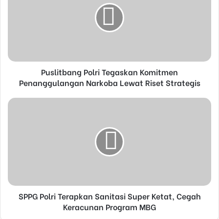
m
a
i
l
a
d
d
Puslitbang Polri Tegaskan Komitmen
r
Penanggulangan Narkoba Lewat Riset Strategis
e
s
s
SPPG Polri Terapkan Sanitasi Super Ketat, Cegah
Keracunan Program MBG