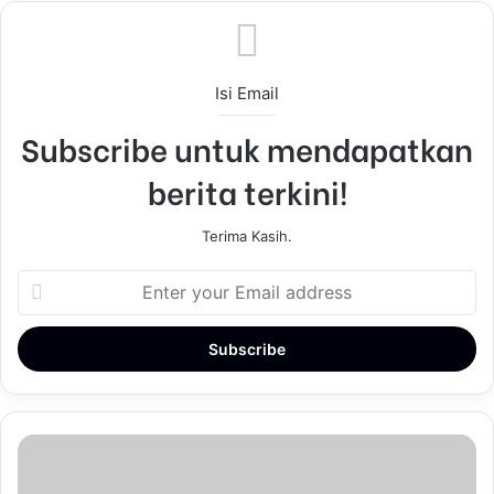
Isi Email
Subscribe untuk mendapatkan
berita terkini!
Terima Kasih.
E
n
t
e
r
y
o
u
r
E