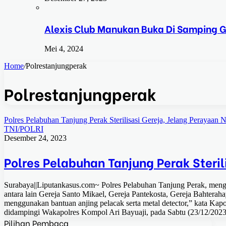
Alexis Club Manukan Buka Di Samping G
Mei 4, 2024
Home
/
Polrestanjungperak
Polrestanjungperak
Polres Pelabuhan Tanjung Perak Sterilisasi Gereja, Jelang Perayaan 
TNI/POLRI
Desember 24, 2023
Polres Pelabuhan Tanjung Perak Steril
Surabaya||Liputankasus.com~ Polres Pelabuhan Tanjung Perak, menggela
antara lain Gereja Santo Mikael, Gereja Pantekosta, Gereja Bahterah
menggunakan bantuan anjing pelacak serta metal detector,” kata Ka
didampingi Wakapolres Kompol Ari Bayuaji, pada Sabtu (23/12/20
Pilihan Pembaca