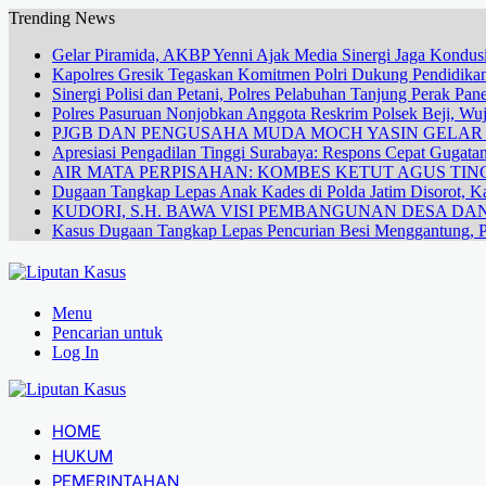
Trending News
Gelar Piramida, AKBP Yenni Ajak Media Sinergi Jaga Kondusi
Kapolres Gresik Tegaskan Komitmen Polri Dukung Pendidikan
Sinergi Polisi dan Petani, Polres Pelabuhan Tanjung Perak Pa
Polres Pasuruan Nonjobkan Anggota Reskrim Polsek Beji, W
PJGB DAN PENGUSAHA MUDA MOCH YASIN GELA
Apresiasi Pengadilan Tinggi Surabaya: Respons Cepat Gugata
AIR MATA PERPISAHAN: KOMBES KETUT AGUS TING
Dugaan Tangkap Lepas Anak Kades di Polda Jatim Disorot, Ka
KUDORI, S.H. BAWA VISI PEMBANGUNAN DESA 
Kasus Dugaan Tangkap Lepas Pencurian Besi Menggantung, P
Menu
Pencarian untuk
Log In
HOME
HUKUM
PEMERINTAHAN