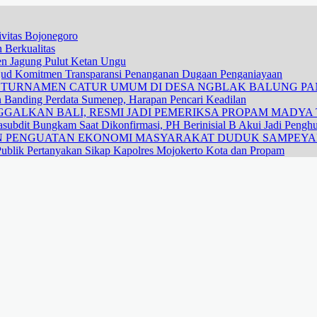
vitas Bojonegoro
 Berkualitas
nen Jagung Pulut Ketan Ungu
ujud Komitmen Transparansi Penanganan Dugaan Penganiayaan
R TURNAMEN CATUR UMUM DI DESA NGBLAK BALUNG P
n Banding Perdata Sumenep, Harapan Pencari Keadilan
GALKAN BALI, RESMI JADI PEMERIKSA PROPAM MADYA T
subdit Bungkam Saat Dikonfirmasi, PH Berinisial B Akui Jadi Pengh
DAN PENGUATAN EKONOMI MASYARAKAT DUDUK SAMPEY
ublik Pertanyakan Sikap Kapolres Mojokerto Kota dan Propam