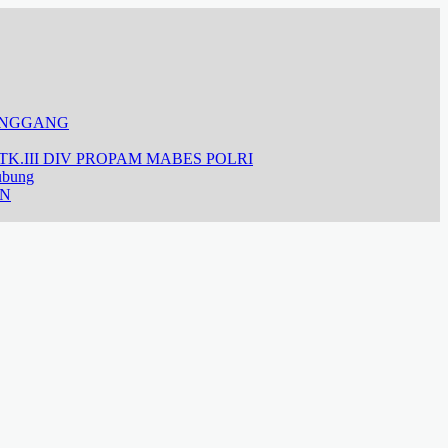
ANGGANG
K.III DIV PROPAM MABES POLRI
ubung
AN