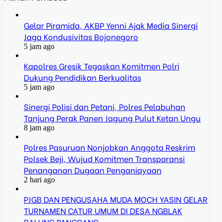
Gelar Piramida, AKBP Yenni Ajak Media Sinergi
Jaga Kondusivitas Bojonegoro
5 jam ago
Kapolres Gresik Tegaskan Komitmen Polri
Dukung Pendidikan Berkualitas
5 jam ago
Sinergi Polisi dan Petani, Polres Pelabuhan
Tanjung Perak Panen Jagung Pulut Ketan Ungu
8 jam ago
Polres Pasuruan Nonjobkan Anggota Reskrim
Polsek Beji, Wujud Komitmen Transparansi
Penanganan Dugaan Penganiayaan
2 hari ago
PJGB DAN PENGUSAHA MUDA MOCH YASIN GELAR
TURNAMEN CATUR UMUM DI DESA NGBLAK
BALUNG PANGGANG