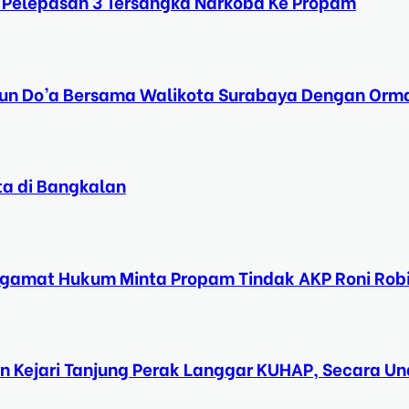
 Pelepasan 3 Tersangka Narkoba Ke Propam
Tahun Do’a Bersama Walikota Surabaya Dengan Orma
ta di Bangkalan
ngamat Hukum Minta Propam Tindak AKP Roni Rob
n Kejari Tanjung Perak Langgar KUHAP, Secara 