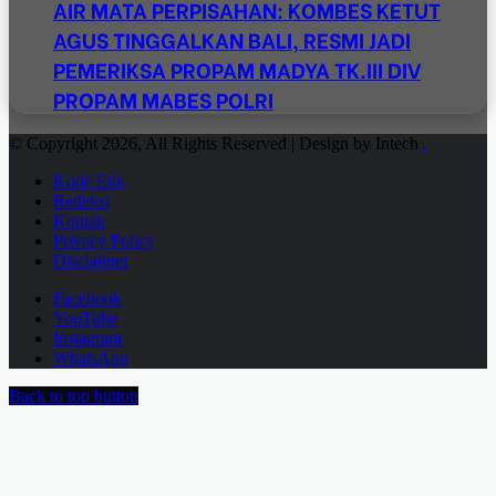
AIR MATA PERPISAHAN: KOMBES KETUT
AGUS TINGGALKAN BALI, RESMI JADI
PEMERIKSA PROPAM MADYA TK.III DIV
PROPAM MABES POLRI
© Copyright 2026, All Rights Reserved | Design by Intech
.
Kode Etik
Redaksi
Kontak
Privacy Policy
Disclaimer
Facebook
YouTube
Instagram
WhatsApp
Back to top button