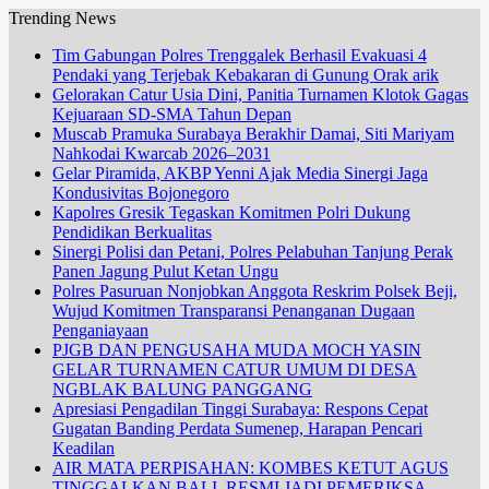
Trending News
Tim Gabungan Polres Trenggalek Berhasil Evakuasi 4
Pendaki yang Terjebak Kebakaran di Gunung Orak arik
Gelorakan Catur Usia Dini, Panitia Turnamen Klotok Gagas
Kejuaraan SD-SMA Tahun Depan
Muscab Pramuka Surabaya Berakhir Damai, Siti Mariyam
Nahkodai Kwarcab 2026–2031
Gelar Piramida, AKBP Yenni Ajak Media Sinergi Jaga
Kondusivitas Bojonegoro
Kapolres Gresik Tegaskan Komitmen Polri Dukung
Pendidikan Berkualitas
Sinergi Polisi dan Petani, Polres Pelabuhan Tanjung Perak
Panen Jagung Pulut Ketan Ungu
Polres Pasuruan Nonjobkan Anggota Reskrim Polsek Beji,
Wujud Komitmen Transparansi Penanganan Dugaan
Penganiayaan
PJGB DAN PENGUSAHA MUDA MOCH YASIN
GELAR TURNAMEN CATUR UMUM DI DESA
NGBLAK BALUNG PANGGANG
Apresiasi Pengadilan Tinggi Surabaya: Respons Cepat
Gugatan Banding Perdata Sumenep, Harapan Pencari
Keadilan
AIR MATA PERPISAHAN: KOMBES KETUT AGUS
TINGGALKAN BALI, RESMI JADI PEMERIKSA