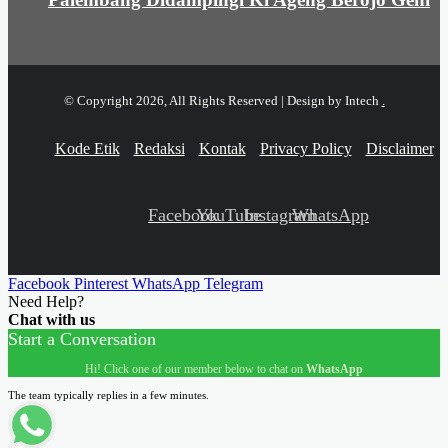
© Copyright 2026, All Rights Reserved | Design by Intech
.
Kode Etik
Redaksi
Kontak
Privacy Policy
Disclaimer
Facebook
YouTube
Instagram
WhatsApp
Facebook
Pinterest
WhatsApp
Telegram
Need Help?
Chat with us
Start a Conversation
Hi! Click one of our member below to chat on
WhatsApp
The team typically replies in a few minutes.