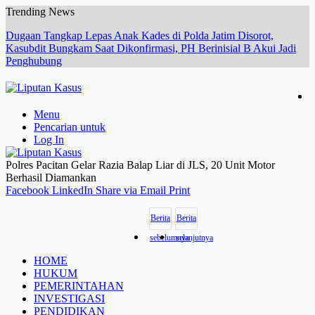
Trending News
Dugaan Tangkap Lepas Anak Kades di Polda Jatim Disorot,
Kasubdit Bungkam Saat Dikonfirmasi, PH Berinisial B Akui Jadi
Penghubung
Menu
Pencarian untuk
Log In
Polres Pacitan Gelar Razia Balap Liar di JLS, 20 Unit Motor
Berhasil Diamankan
Facebook
LinkedIn
Share via Email
Print
Berita
Berita
sebelumnya
selanjutnya
HOME
HUKUM
PEMERINTAHAN
INVESTIGASI
PENDIDIKAN