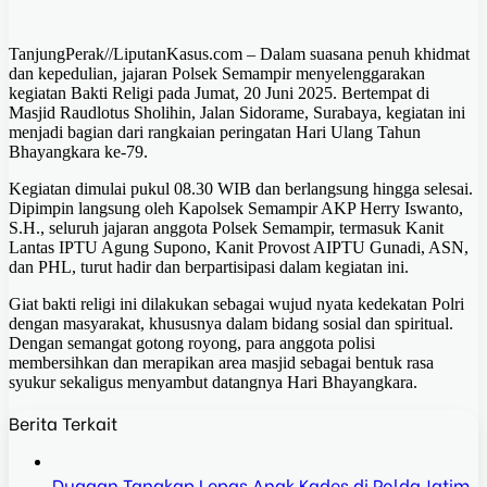
TanjungPerak//LiputanKasus.com – Dalam suasana penuh khidmat
dan kepedulian, jajaran Polsek Semampir menyelenggarakan
kegiatan Bakti Religi pada Jumat, 20 Juni 2025. Bertempat di
Masjid Raudlotus Sholihin, Jalan Sidorame, Surabaya, kegiatan ini
menjadi bagian dari rangkaian peringatan Hari Ulang Tahun
Bhayangkara ke-79.
Kegiatan dimulai pukul 08.30 WIB dan berlangsung hingga selesai.
Dipimpin langsung oleh Kapolsek Semampir AKP Herry Iswanto,
S.H., seluruh jajaran anggota Polsek Semampir, termasuk Kanit
Lantas IPTU Agung Supono, Kanit Provost AIPTU Gunadi, ASN,
dan PHL, turut hadir dan berpartisipasi dalam kegiatan ini.
Giat bakti religi ini dilakukan sebagai wujud nyata kedekatan Polri
dengan masyarakat, khususnya dalam bidang sosial dan spiritual.
Dengan semangat gotong royong, para anggota polisi
membersihkan dan merapikan area masjid sebagai bentuk rasa
syukur sekaligus menyambut datangnya Hari Bhayangkara.
Berita Terkait
Dugaan Tangkap Lepas Anak Kades di Polda Jatim