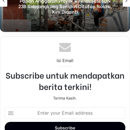
an Anggaran Proyek Revitalisasi SDN
Sal
Sidojangkung Sempat Ditutup Isolasi,
Si
Kini Diganti
Isi Email
Subscribe untuk mendapatkan
berita terkini!
Terima Kasih.
E
n
t
e