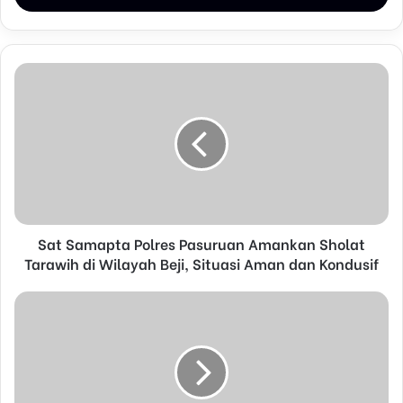
r
y
o
u
r
E
m
a
i
l
a
d
d
Sat Samapta Polres Pasuruan Amankan Sholat
r
Tarawih di Wilayah Beji, Situasi Aman dan Kondusif
e
s
s