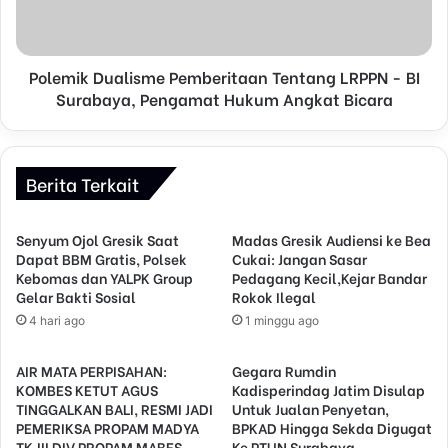
Polemik Dualisme Pemberitaan Tentang LRPPN - BI
Surabaya, Pengamat Hukum Angkat Bicara
Berita Terkait
Senyum Ojol Gresik Saat
Madas Gresik Audiensi ke Bea
Dapat BBM Gratis, Polsek
Cukai: Jangan Sasar
Kebomas dan YALPK Group
Pedagang Kecil,Kejar Bandar
Gelar Bakti Sosial
Rokok Ilegal
4 hari ago
1 minggu ago
AIR MATA PERPISAHAN:
Gegara Rumdin
KOMBES KETUT AGUS
Kadisperindag Jatim Disulap
TINGGALKAN BALI, RESMI JADI
Untuk Jualan Penyetan,
PEMERIKSA PROPAM MADYA
BPKAD Hingga Sekda Digugat
TK.III DIV PROPAM MABES
Ke PTUN Surabaya