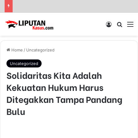
Sinergi Polisi dan Petani, Polres Pelabuhan Tanjung Perak Panen Jagung Pulut Ketan Ungu
Log In
Pencar
M
Home
/
Uncategorized
Uncategorized
Solidaritas Kita Adalah
Kekuatan Hukum Harus
Ditegakkan Tampa Pandang
Bulu