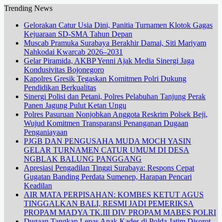
Trending News
Gelorakan Catur Usia Dini, Panitia Turnamen Klotok Gagas
Kejuaraan SD-SMA Tahun Depan
Muscab Pramuka Surabaya Berakhir Damai, Siti Mariyam
Nahkodai Kwarcab 2026–2031
Gelar Piramida, AKBP Yenni Ajak Media Sinergi Jaga
Kondusivitas Bojonegoro
Kapolres Gresik Tegaskan Komitmen Polri Dukung
Pendidikan Berkualitas
Sinergi Polisi dan Petani, Polres Pelabuhan Tanjung Perak
Panen Jagung Pulut Ketan Ungu
Polres Pasuruan Nonjobkan Anggota Reskrim Polsek Beji,
Wujud Komitmen Transparansi Penanganan Dugaan
Penganiayaan
PJGB DAN PENGUSAHA MUDA MOCH YASIN
GELAR TURNAMEN CATUR UMUM DI DESA
NGBLAK BALUNG PANGGANG
Apresiasi Pengadilan Tinggi Surabaya: Respons Cepat
Gugatan Banding Perdata Sumenep, Harapan Pencari
Keadilan
AIR MATA PERPISAHAN: KOMBES KETUT AGUS
TINGGALKAN BALI, RESMI JADI PEMERIKSA
PROPAM MADYA TK.III DIV PROPAM MABES POLRI
Dugaan Tangkap Lepas Anak Kades di Polda Jatim Disorot,