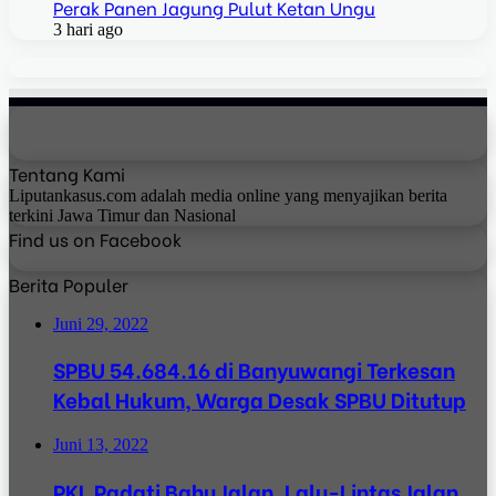
Perak Panen Jagung Pulut Ketan Ungu
3 hari ago
Tentang Kami
Liputankasus.com adalah media online yang menyajikan berita
terkini Jawa Timur dan Nasional
Find us on Facebook
Berita Populer
Juni 29, 2022
SPBU 54.684.16 di Banyuwangi Terkesan
Kebal Hukum, Warga Desak SPBU Ditutup
Juni 13, 2022
PKL Padati Bahu Jalan, Lalu-Lintas Jalan