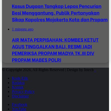
Kasus Dugaan Tangkap Lepas Pencurian
Besi Menggantung, Publik Pertanyakan
Sikap Kapolres Mojokerto Kota dan Propam
1 minggu ago
AIR MATA PERPISAHAN: KOMBES KETUT
AGUS TINGGALKAN BALI, RESMI JADI
PEMERIKSA PROPAM MADYA TK.III DIV
PROPAM MABES POLRI
© Copyright 2026, All Rights Reserved | Design by Intech
.
Kode Etik
Redaksi
Kontak
Privacy Policy
Disclaimer
Facebook
YouTube