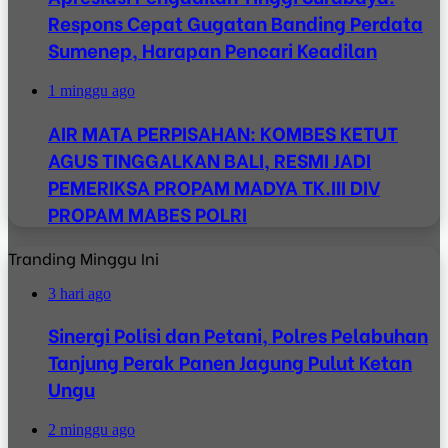
Respons Cepat Gugatan Banding Perdata
Sumenep, Harapan Pencari Keadilan
1 minggu ago
AIR MATA PERPISAHAN: KOMBES KETUT
AGUS TINGGALKAN BALI, RESMI JADI
PEMERIKSA PROPAM MADYA TK.III DIV
PROPAM MABES POLRI
Tranding Minggu Ini
3 hari ago
Sinergi Polisi dan Petani, Polres Pelabuhan
Tanjung Perak Panen Jagung Pulut Ketan
Ungu
2 minggu ago