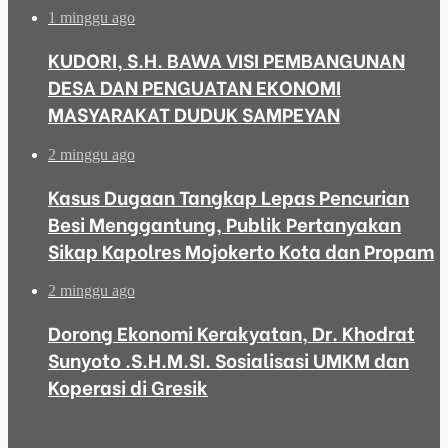
1 minggu ago
KUDORI, S.H. BAWA VISI PEMBANGUNAN
DESA DAN PENGUATAN EKONOMI
MASYARAKAT DUDUK SAMPEYAN
2 minggu ago
Kasus Dugaan Tangkap Lepas Pencurian
Besi Menggantung, Publik Pertanyakan
Sikap Kapolres Mojokerto Kota dan Propam
2 minggu ago
Dorong Ekonomi Kerakyatan, Dr. Khodrat
Sunyoto .S.H.M.SI. Sosialisasi UMKM dan
Koperasi di Gresik