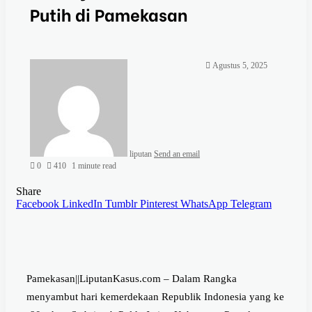
Putih di Pamekasan
Agustus 5, 2025
liputan
Send an email
0
410
1 minute read
Share
Facebook
LinkedIn
Tumblr
Pinterest
WhatsApp
Telegram
Pamekasan||LiputanKasus.com – Dalam Rangka
menyambut hari kemerdekaan Republik Indonesia yang ke