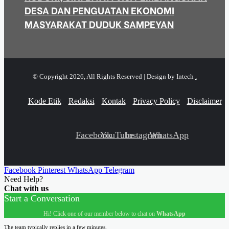
DESA DAN PENGUATAN EKONOMI
MASYARAKAT DUDUK SAMPEYAN
© Copyright 2026, All Rights Reserved | Design by Intech
.
Kode Etik
Redaksi
Kontak
Privacy Policy
Disclaimer
Facebook
YouTube
Instagram
WhatsApp
Facebook
Pinterest
WhatsApp
Telegram
Need Help?
Chat with us
Start a Conversation
Hi! Click one of our member below to chat on
WhatsApp
The team typically replies in a few minutes.