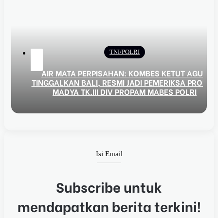
TNI/POLRI
AGUS
Kasus Dugaan Tangkap Lepas Pencurian Besi
 PROPAM
Menggantung, Publik Pertanyakan Sikap Kapolre
RI
Mojokerto Kota dan Propam
Isi Email
Subscribe untuk
mendapatkan berita terkini!