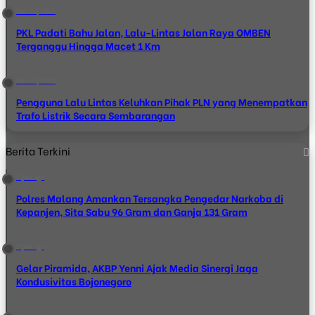
Juni 13, 2022
PKL Padati Bahu Jalan, Lalu-Lintas Jalan Raya OMBEN
Terganggu Hingga Macet 1 Km
Juni 10, 2022
Pengguna Lalu Lintas Keluhkan Pihak PLN yang Menempatkan
Trafo Listrik Secara Sembarangan
Berita Terkini
2 jam ago
Polres Malang Amankan Tersangka Pengedar Narkoba di
Kepanjen, Sita Sabu 96 Gram dan Ganja 131 Gram
2 jam ago
Gelar Piramida, AKBP Yenni Ajak Media Sinergi Jaga
Kondusivitas Bojonegoro