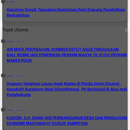
2 jam ago
Kapolres Gresik Tegaskan Komitmen Polri Dukung Pendidikan
Berkualitas
Topik Utama
1 minggu ago
AIR MATA PERPISAHAN: KOMBES KETUT AGUS TINGGALKAN
BALI, RESMI JADI PEMERIKSA PROPAM MADYA TK.III DIV PROPAM
MABES POLRI
1 minggu ago
Dugaan Tangkap Lepas Anak Kades di Polda Jatim Disorot,
Kasubdit Bungkam Saat Dikonfirmasi, PH Berinisial B Akui Jadi
Penghubung
1 minggu ago
KUDORI, S.H. BAWA VISI PEMBANGUNAN DESA DAN PENGUATAN
EKONOMI MASYARAKAT DUDUK SAMPEYAN