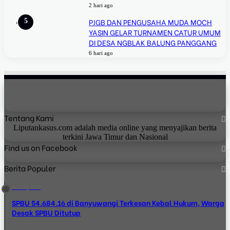
2 hari ago
PJGB DAN PENGUSAHA MUDA MOCH
YASIN GELAR TURNAMEN CATUR UMUM
DI DESA NGBLAK BALUNG PANGGANG
6 hari ago
Tentang Kami
Liputankasus.com adalah media online yang menyajikan berita
terkini Jawa Timur dan Nasional
Find us on Facebook
Berita Populer
Juni 29, 2022
SPBU 54.684.16 di Banyuwangi Terkesan Kebal Hukum, Warga
Desak SPBU Ditutup