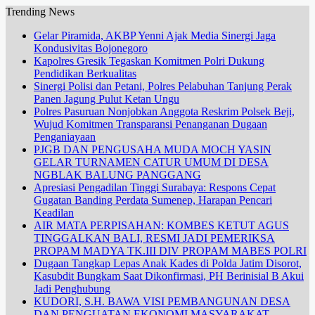
Trending News
Gelar Piramida, AKBP Yenni Ajak Media Sinergi Jaga
Kondusivitas Bojonegoro
Kapolres Gresik Tegaskan Komitmen Polri Dukung
Pendidikan Berkualitas
Sinergi Polisi dan Petani, Polres Pelabuhan Tanjung Perak
Panen Jagung Pulut Ketan Ungu
Polres Pasuruan Nonjobkan Anggota Reskrim Polsek Beji,
Wujud Komitmen Transparansi Penanganan Dugaan
Penganiayaan
PJGB DAN PENGUSAHA MUDA MOCH YASIN
GELAR TURNAMEN CATUR UMUM DI DESA
NGBLAK BALUNG PANGGANG
Apresiasi Pengadilan Tinggi Surabaya: Respons Cepat
Gugatan Banding Perdata Sumenep, Harapan Pencari
Keadilan
AIR MATA PERPISAHAN: KOMBES KETUT AGUS
TINGGALKAN BALI, RESMI JADI PEMERIKSA
PROPAM MADYA TK.III DIV PROPAM MABES POLRI
Dugaan Tangkap Lepas Anak Kades di Polda Jatim Disorot,
Kasubdit Bungkam Saat Dikonfirmasi, PH Berinisial B Akui
Jadi Penghubung
KUDORI, S.H. BAWA VISI PEMBANGUNAN DESA
DAN PENGUATAN EKONOMI MASYARAKAT