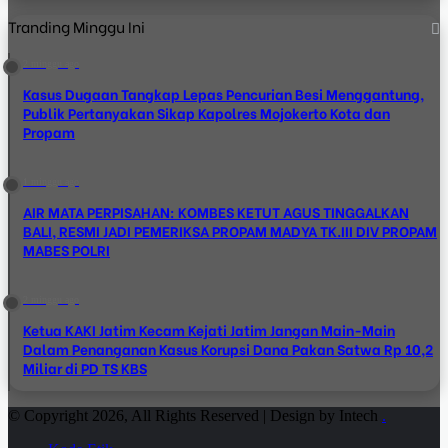
Tranding Minggu Ini
2 minggu ago
Kasus Dugaan Tangkap Lepas Pencurian Besi Menggantung,
Publik Pertanyakan Sikap Kapolres Mojokerto Kota dan
Propam
1 minggu ago
AIR MATA PERPISAHAN: KOMBES KETUT AGUS TINGGALKAN
BALI, RESMI JADI PEMERIKSA PROPAM MADYA TK.III DIV PROPAM
MABES POLRI
2 minggu ago
Ketua KAKI Jatim Kecam Kejati Jatim Jangan Main-Main
Dalam Penanganan Kasus Korupsi Dana Pakan Satwa Rp 10,2
Miliar di PD TS KBS
© Copyright 2026, All Rights Reserved | Design by Intech
.