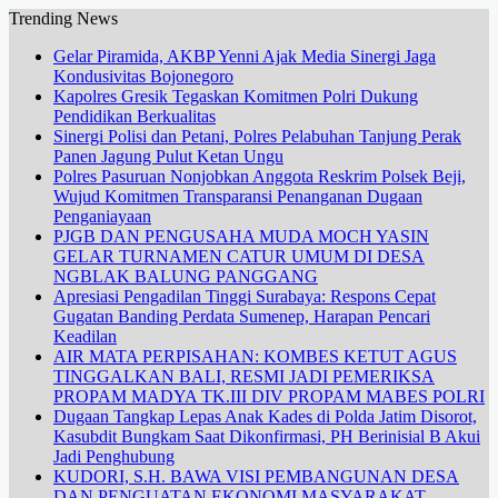
Trending News
Gelar Piramida, AKBP Yenni Ajak Media Sinergi Jaga
Kondusivitas Bojonegoro
Kapolres Gresik Tegaskan Komitmen Polri Dukung
Pendidikan Berkualitas
Sinergi Polisi dan Petani, Polres Pelabuhan Tanjung Perak
Panen Jagung Pulut Ketan Ungu
Polres Pasuruan Nonjobkan Anggota Reskrim Polsek Beji,
Wujud Komitmen Transparansi Penanganan Dugaan
Penganiayaan
PJGB DAN PENGUSAHA MUDA MOCH YASIN
GELAR TURNAMEN CATUR UMUM DI DESA
NGBLAK BALUNG PANGGANG
Apresiasi Pengadilan Tinggi Surabaya: Respons Cepat
Gugatan Banding Perdata Sumenep, Harapan Pencari
Keadilan
AIR MATA PERPISAHAN: KOMBES KETUT AGUS
TINGGALKAN BALI, RESMI JADI PEMERIKSA
PROPAM MADYA TK.III DIV PROPAM MABES POLRI
Dugaan Tangkap Lepas Anak Kades di Polda Jatim Disorot,
Kasubdit Bungkam Saat Dikonfirmasi, PH Berinisial B Akui
Jadi Penghubung
KUDORI, S.H. BAWA VISI PEMBANGUNAN DESA
DAN PENGUATAN EKONOMI MASYARAKAT