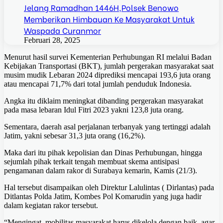
Jelang Ramadhan 1446H,Polsek Benowo
Memberikan Himbauan Ke Masyarakat Untuk
Waspada Curanmor
Februari 28, 2025
Menurut hasil survei Kementerian Perhubungan RI melalui Badan
Kebijakan Transportasi (BKT), jumlah pergerakan masyarakat saat
musim mudik Lebaran 2024 diprediksi mencapai 193,6 juta orang
atau mencapai 71,7% dari total jumlah penduduk Indonesia.
Angka itu diklaim meningkat dibanding pergerakan masyarakat
pada masa lebaran Idul Fitri 2023 yakni 123,8 juta orang.
Sementara, daerah asal perjalanan terbanyak yang tertinggi adalah
Jatim, yakni sebesar 31,3 juta orang (16,2%).
Maka dari itu pihak kepolisian dan Dinas Perhubungan, hingga
sejumlah pihak terkait tengah membuat skema antisipasi
pengamanan dalam rakor di Surabaya kemarin, Kamis (21/3).
Hal tersebut disampaikan oleh Direktur Lalulintas ( Dirlantas) pada
Ditlantas Polda Jatim, Kombes Pol Komarudin yang juga hadir
dalam kegiatan rakor tersebut.
“Mengingat, mobilitas masyarakat harus dikelola dengan baik, agar