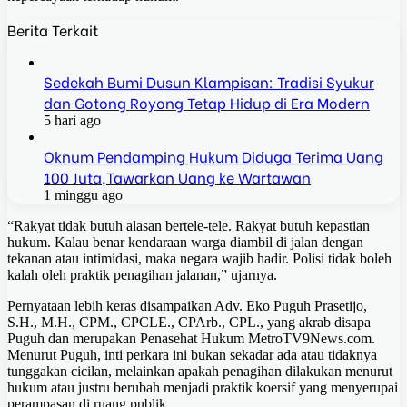
Berita Terkait
Sedekah Bumi Dusun Klampisan: Tradisi Syukur
dan Gotong Royong Tetap Hidup di Era Modern
5 hari ago
Oknum Pendamping Hukum Diduga Terima Uang
100 Juta,Tawarkan Uang ke Wartawan
1 minggu ago
“Rakyat tidak butuh alasan bertele-tele. Rakyat butuh kepastian
hukum. Kalau benar kendaraan warga diambil di jalan dengan
tekanan atau intimidasi, maka negara wajib hadir. Polisi tidak boleh
kalah oleh praktik penagihan jalanan,” ujarnya.
Pernyataan lebih keras disampaikan Adv. Eko Puguh Prasetijo,
S.H., M.H., CPM., CPCLE., CPArb., CPL., yang akrab disapa
Puguh dan merupakan Penasehat Hukum MetroTV9News.com.
Menurut Puguh, inti perkara ini bukan sekadar ada atau tidaknya
tunggakan cicilan, melainkan apakah penagihan dilakukan menurut
hukum atau justru berubah menjadi praktik koersif yang menyerupai
perampasan di ruang publik.