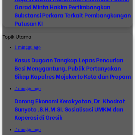
Garad Minta Hakim Pertimbangkan
Substansi Perkara Terkait Pembangkangan
Putusan KI
Topik Utama
1 minggu ago
Kasus Dugaan Tangkap Lepas Pencurian
Besi Menggantung, Publik Pertanyakan
Sikap Kapolres Mojokerto Kota dan Propam
2 minggu ago
Dorong Ekonomi Kerakyatan, Dr. Khodrat
Sunyoto .S.H.M.SI. Sosialisasi UMKM dan
Koperasi di Gresik
2 minggu ago