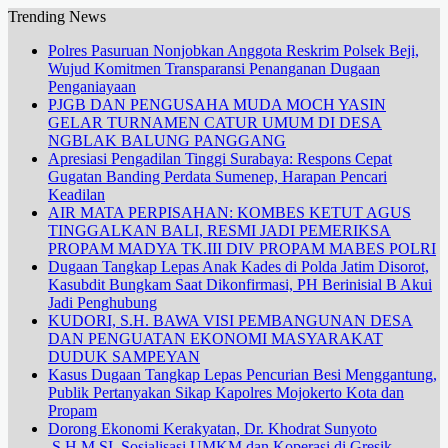
Trending News
Polres Pasuruan Nonjobkan Anggota Reskrim Polsek Beji,
Wujud Komitmen Transparansi Penanganan Dugaan
Penganiayaan
PJGB DAN PENGUSAHA MUDA MOCH YASIN
GELAR TURNAMEN CATUR UMUM DI DESA
NGBLAK BALUNG PANGGANG
Apresiasi Pengadilan Tinggi Surabaya: Respons Cepat
Gugatan Banding Perdata Sumenep, Harapan Pencari
Keadilan
AIR MATA PERPISAHAN: KOMBES KETUT AGUS
TINGGALKAN BALI, RESMI JADI PEMERIKSA
PROPAM MADYA TK.III DIV PROPAM MABES POLRI
Dugaan Tangkap Lepas Anak Kades di Polda Jatim Disorot,
Kasubdit Bungkam Saat Dikonfirmasi, PH Berinisial B Akui
Jadi Penghubung
KUDORI, S.H. BAWA VISI PEMBANGUNAN DESA
DAN PENGUATAN EKONOMI MASYARAKAT
DUDUK SAMPEYAN
Kasus Dugaan Tangkap Lepas Pencurian Besi Menggantung,
Publik Pertanyakan Sikap Kapolres Mojokerto Kota dan
Propam
Dorong Ekonomi Kerakyatan, Dr. Khodrat Sunyoto
.S.H.M.SI. Sosialisasi UMKM dan Koperasi di Gresik