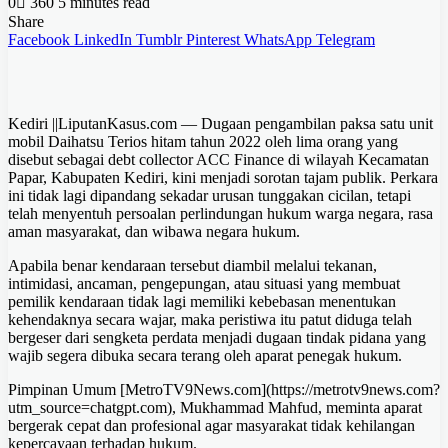
0
360
5 minutes read
Share
Facebook
LinkedIn
Tumblr
Pinterest
WhatsApp
Telegram
Kediri ||LiputanKasus.com — Dugaan pengambilan paksa satu unit
mobil Daihatsu Terios hitam tahun 2022 oleh lima orang yang
disebut sebagai debt collector ACC Finance di wilayah Kecamatan
Papar, Kabupaten Kediri, kini menjadi sorotan tajam publik. Perkara
ini tidak lagi dipandang sekadar urusan tunggakan cicilan, tetapi
telah menyentuh persoalan perlindungan hukum warga negara, rasa
aman masyarakat, dan wibawa negara hukum.
Apabila benar kendaraan tersebut diambil melalui tekanan,
intimidasi, ancaman, pengepungan, atau situasi yang membuat
pemilik kendaraan tidak lagi memiliki kebebasan menentukan
kehendaknya secara wajar, maka peristiwa itu patut diduga telah
bergeser dari sengketa perdata menjadi dugaan tindak pidana yang
wajib segera dibuka secara terang oleh aparat penegak hukum.
Pimpinan Umum [MetroTV9News.com](https://metrotv9news.com?
utm_source=chatgpt.com), Mukhammad Mahfud, meminta aparat
bergerak cepat dan profesional agar masyarakat tidak kehilangan
kepercayaan terhadap hukum.