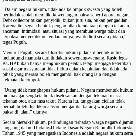
“Dalam negara hukum, tidak ada kelompok swasta yang boleh
bertindak seolah memiliki kewenangan paksa seperti aparat negara.
Debt collector bukan penyidik, bukan juru sita, bukan pengadilan.
Karena itu, segala bentuk pengambilan kendaraan dengan tekanan,
ancaman, intimidasi, atau situasi yang membuat warga takut dan
terpaksa menyerahkan kendaraannya, wajib diuji secara pidana,”
tegas Puguh.
Menurut Puguh, secara filosofis hukum pidana dibentuk untuk
melindungi manusia dari tindakan sewenang-wenang. Rasio legis
KUHP bukan hanya menghukum pelaku, tetapi menjaga ketertiban
sosial agar masyarakat tidak hidup dalam ketakutan dan tidak ada
pihak yang merasa boleh mengambil hak orang lain dengan
kekuatan kelompok.
“Utang tidak menghapus hukum pidana. Negara membentuk hukum
pidana agar sengketa tidak diselesaikan dengan tekanan massa,
tekanan otot, atau rasa takut. Karena itu, tunggakan cicilan tidak
pernah boleh dijadikan alasan mengambil barang warga secara
paksa di jalan,” ujarnya.
Secara hierarki hukum, perlindungan terhadap warga negara dijamin
langsung dalam Undang-Undang Dasar Negara Republik Indonesia
Tahun 1945 yang menegaskan Indonesia adalah negara hukum serta