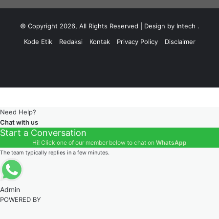
© Copyright 2026, All Rights Reserved | Design by Intech
.
Kode Etik
Redaksi
Kontak
Privacy Policy
Disclaimer
Facebook
YouTube
Instagram
WhatsApp
Need Help?
Chat with us
Start a Conversation
Hi! Click one of our member below to chat on
WhatsApp
The team typically replies in a few minutes.
Admin
POWERED BY