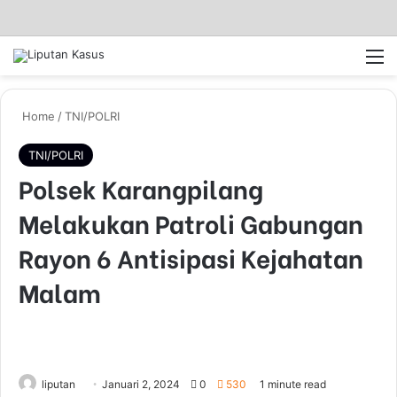
Log In
Pencar
M
Home
/
TNI/POLRI
TNI/POLRI
Polsek Karangpilang
Melakukan Patroli Gabungan
Rayon 6 Antisipasi Kejahatan
Malam
liputan
S
Januari 2, 2024
0
530
1 minute read