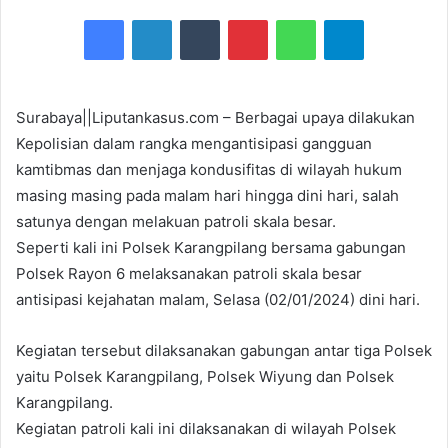
e
Facebook
LinkedIn
Tumblr
Pinterest
WhatsApp
Telegram
n
d
a
n
Surabaya||Liputankasus.com – Berbagai upaya dilakukan
e
Kepolisian dalam rangka mengantisipasi gangguan
m
kamtibmas dan menjaga kondusifitas di wilayah hukum
a
masing masing pada malam hari hingga dini hari, salah
i
satunya dengan melakuan patroli skala besar.
l
Seperti kali ini Polsek Karangpilang bersama gabungan
Polsek Rayon 6 melaksanakan patroli skala besar
antisipasi kejahatan malam, Selasa (02/01/2024) dini hari.
Kegiatan tersebut dilaksanakan gabungan antar tiga Polsek
yaitu Polsek Karangpilang, Polsek Wiyung dan Polsek
Karangpilang.
Kegiatan patroli kali ini dilaksanakan di wilayah Polsek