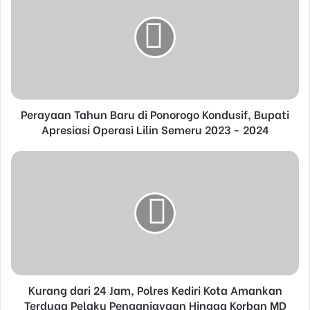
E
m
a
i
l
a
d
d
Perayaan Tahun Baru di Ponorogo Kondusif, Bupati
r
Apresiasi Operasi Lilin Semeru 2023 - 2024
e
s
s
Kurang dari 24 Jam, Polres Kediri Kota Amankan
Terduga Pelaku Penganiayaan Hingga Korban MD