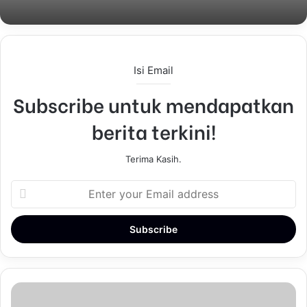
Isi Email
Subscribe untuk mendapatkan
berita terkini!
Terima Kasih.
E
n
t
e
r
y
o
u
r