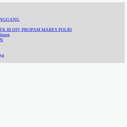
ANGGANG
K.III DIV PROPAM MABES POLRI
ubung
AN
aya