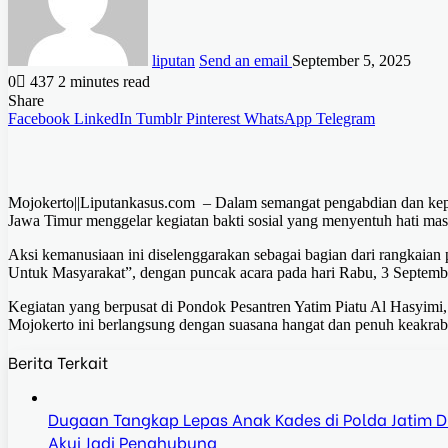
liputan
Send an email
September 5, 2025
0
437
2 minutes read
Share
Facebook
LinkedIn
Tumblr
Pinterest
WhatsApp
Telegram
Mojokerto||Liputankasus.com – Dalam semangat pengabdian dan keped
Jawa Timur menggelar kegiatan bakti sosial yang menyentuh hati mas
Aksi kemanusiaan ini diselenggarakan sebagai bagian dari rangkaian
Untuk Masyarakat”, dengan puncak acara pada hari Rabu, 3 Septemb
Kegiatan yang berpusat di Pondok Pesantren Yatim Piatu Al Hasyi
Mojokerto ini berlangsung dengan suasana hangat dan penuh keakrab
Berita Terkait
Dugaan Tangkap Lepas Anak Kades di Polda Jatim Dis
Akui Jadi Penghubung