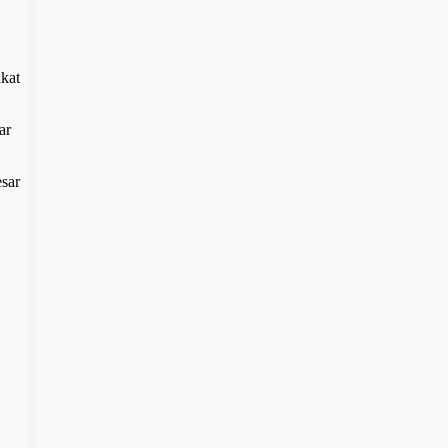
kat
ar
esar