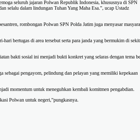
semoga seluruh jajaran Polwan Republik Indonesia, khususnya di SPN
, dan selalu dalam lindungan Tuhan Yang Maha Esa.”, ucap Ustadz
k pesantren, rombongan Polwan SPN Polda Jatim juga menyasar masyara
i-hari bertugas di area tersebut serta para janda yang bermukim di sekit
n bakti sosial ini menjadi bukti konkret yang selaras dengan tema b
uga sebagai pengayom, pelindung dan pelayan yang memiliki kepekaan
i menjadi momentum untuk meneguhkan kembali komitmen pengabdian.
dikasi Polwan untuk negeri,”pungkasnya.