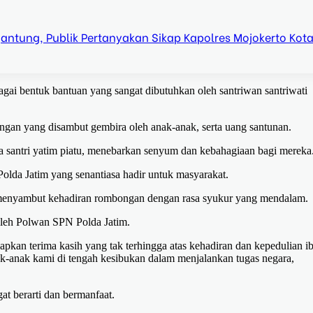
ntung, Publik Pertanyakan Sikap Kapolres Mojokerto Kot
 bentuk bantuan yang sangat dibutuhkan oleh santriwan santriwati
ingan yang disambut gembira oleh anak-anak, serta uang santunan.
a santri yatim piatu, menebarkan senyum dan kebahagiaan bagi mereka
olda Jatim yang senantiasa hadir untuk masyarakat.
menyambut kehadiran rombongan dengan rasa syukur yang mendalam.
oleh Polwan SPN Polda Jatim.
kan terima kasih yang tak terhingga atas kehadiran dan kepedulian i
k-anak kami di tengah kesibukan dalam menjalankan tugas negara,
t berarti dan bermanfaat.