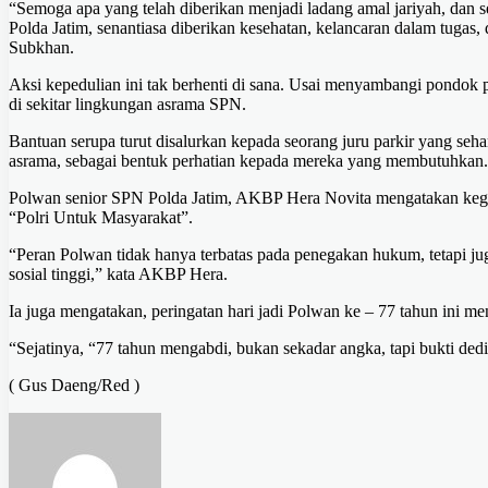
“Semoga apa yang telah diberikan menjadi ladang amal jariyah, dan 
Polda Jatim, senantiasa diberikan kesehatan, kelancaran dalam tugas
Subkhan.
Aksi kepedulian ini tak berhenti di sana. Usai menyambangi pondo
di sekitar lingkungan asrama SPN.
Bantuan serupa turut disalurkan kepada seorang juru parkir yang sehar
asrama, sebagai bentuk perhatian kepada mereka yang membutuhkan.
Polwan senior SPN Polda Jatim, AKBP Hera Novita mengatakan kegiata
“Polri Untuk Masyarakat”.
“Peran Polwan tidak hanya terbatas pada penegakan hukum, tetapi j
sosial tinggi,” kata AKBP Hera.
Ia juga mengatakan, peringatan hari jadi Polwan ke – 77 tahun in
“Sejatinya, “77 tahun mengabdi, bukan sekadar angka, tapi bukti de
( Gus Daeng/Red )