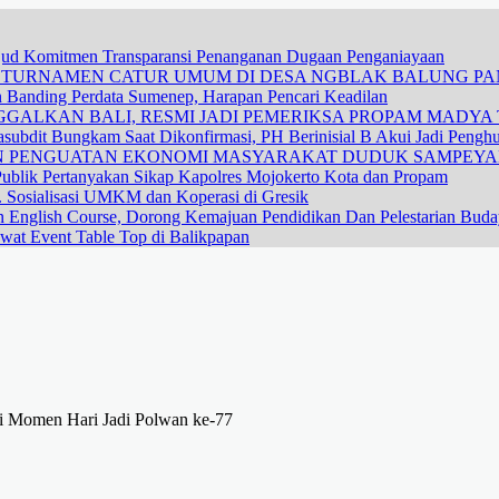
ujud Komitmen Transparansi Penanganan Dugaan Penganiayaan
R TURNAMEN CATUR UMUM DI DESA NGBLAK BALUNG P
n Banding Perdata Sumenep, Harapan Pencari Keadilan
GALKAN BALI, RESMI JADI PEMERIKSA PROPAM MADYA T
subdit Bungkam Saat Dikonfirmasi, PH Berinisial B Akui Jadi Pengh
DAN PENGUATAN EKONOMI MASYARAKAT DUDUK SAMPEY
ublik Pertanyakan Sikap Kapolres Mojokerto Kota dan Propam
 Sosialisasi UMKM dan Koperasi di Gresik
n English Course, Dorong Kemajuan Pendidikan Dan Pelestarian Bud
wat Event Table Top di Balikpapan
di Momen Hari Jadi Polwan ke-77