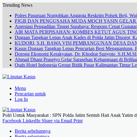
Trending News
Polres Pasuruan Nonjobkan Anggota Reskrim Polsek Beji, W
PJGB DAN PENGUSAHA MUDA MOCH YASIN GELA
Apresiasi Pengadilan Tinggi Surabaya: Respons Cepat Gugata
AIR MATA PERPISAHAN: KOMBES KETUT AGUS TING
Dugaan Tangkap Lepas Anak Kades di Polda Jatim Disorot, Ka
KUDORI, S.H. BAWA VISI PEMBANGUNAN DESA 
Kasus Dugaan Tangkap Lepas Pencurian Besi Menggantung, P
Dorong Ekonomi Kerakyatan, Dr. Khodrat Sunyoto .S.H.M.SI.
Ahmad Dhani Prasetyo Gelar Sarasehan Kebangsaan di Brillia
Quds Hotel Indonesia Group Bidik Pasar Kalimantan Timur Le
Menu
Pencarian untuk
Log In
Polri Untuk Masyarakat : SPN Polda Jatim Sentuh Hati Anak Yatim 
Facebook
LinkedIn
Share via Email
Print
Berita sebelumnya
Berita selanjutnya