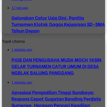
12 jam ago
Gelorakan Catur Usia Dini, Panitia
Turnamen Klotok Gagas Kejuaraan SD-SMA
Tahun Depan
Topik Utama
1 minggu ago
PJGB DAN PENGUSAHA MUDA MOCH YASIN
GELAR TURNAMEN CATUR UMUM DI DESA
NGBLAK BALUNG PANGGANG
1 minggu ago
Apresiasi Pengadilan Tinggi Surabaya:
Respons Cepat Gugatan Banding Perdata
Sumenep, Harapan Pencari Keadilan