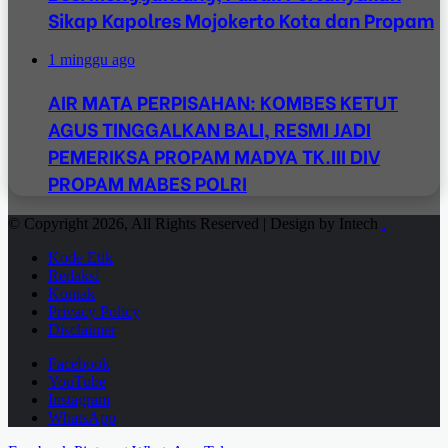
Sikap Kapolres Mojokerto Kota dan Propam
1 minggu ago
AIR MATA PERPISAHAN: KOMBES KETUT
AGUS TINGGALKAN BALI, RESMI JADI
PEMERIKSA PROPAM MADYA TK.III DIV
PROPAM MABES POLRI
© Copyright 2026, All Rights Reserved | Design by Intech
.
Kode Etik
Redaksi
Kontak
Privacy Policy
Disclaimer
Facebook
YouTube
Instagram
WhatsApp