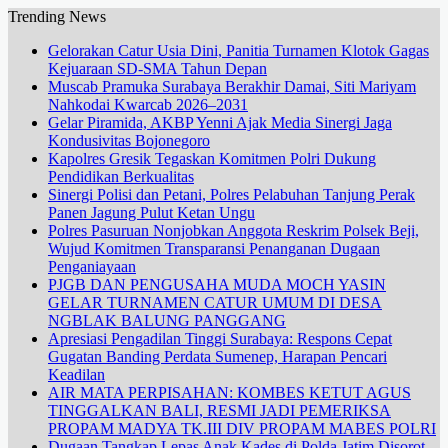
Trending News
Gelorakan Catur Usia Dini, Panitia Turnamen Klotok Gagas
Kejuaraan SD-SMA Tahun Depan
Muscab Pramuka Surabaya Berakhir Damai, Siti Mariyam
Nahkodai Kwarcab 2026–2031
Gelar Piramida, AKBP Yenni Ajak Media Sinergi Jaga
Kondusivitas Bojonegoro
Kapolres Gresik Tegaskan Komitmen Polri Dukung
Pendidikan Berkualitas
Sinergi Polisi dan Petani, Polres Pelabuhan Tanjung Perak
Panen Jagung Pulut Ketan Ungu
Polres Pasuruan Nonjobkan Anggota Reskrim Polsek Beji,
Wujud Komitmen Transparansi Penanganan Dugaan
Penganiayaan
PJGB DAN PENGUSAHA MUDA MOCH YASIN
GELAR TURNAMEN CATUR UMUM DI DESA
NGBLAK BALUNG PANGGANG
Apresiasi Pengadilan Tinggi Surabaya: Respons Cepat
Gugatan Banding Perdata Sumenep, Harapan Pencari
Keadilan
AIR MATA PERPISAHAN: KOMBES KETUT AGUS
TINGGALKAN BALI, RESMI JADI PEMERIKSA
PROPAM MADYA TK.III DIV PROPAM MABES POLRI
Dugaan Tangkap Lepas Anak Kades di Polda Jatim Disorot,