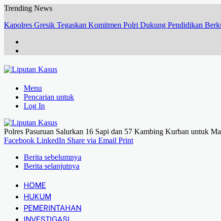
Trending News
Sinergi Polisi dan Petani, Polres Pelabuhan Tanjung Perak Panen Ja
Menu
Pencarian untuk
Log In
Polres Pasuruan Salurkan 16 Sapi dan 57 Kambing Kurban untuk Mas
Facebook
LinkedIn
Share via Email
Print
Berita sebelumnya
Berita selanjutnya
HOME
HUKUM
PEMERINTAHAN
INVESTIGASI