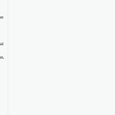
an
al
an,