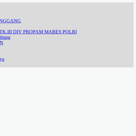
ANGGANG
K.III DIV PROPAM MABES POLRI
ubung
AN
aya