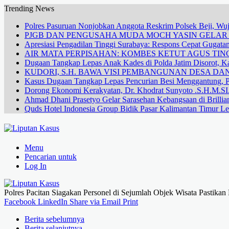
Trending News
Polres Pasuruan Nonjobkan Anggota Reskrim Polsek Beji, W
PJGB DAN PENGUSAHA MUDA MOCH YASIN GELA
Apresiasi Pengadilan Tinggi Surabaya: Respons Cepat Gugata
AIR MATA PERPISAHAN: KOMBES KETUT AGUS TING
Dugaan Tangkap Lepas Anak Kades di Polda Jatim Disorot, Ka
KUDORI, S.H. BAWA VISI PEMBANGUNAN DESA 
Kasus Dugaan Tangkap Lepas Pencurian Besi Menggantung, P
Dorong Ekonomi Kerakyatan, Dr. Khodrat Sunyoto .S.H.M.SI.
Ahmad Dhani Prasetyo Gelar Sarasehan Kebangsaan di Brillia
Quds Hotel Indonesia Group Bidik Pasar Kalimantan Timur Le
Menu
Pencarian untuk
Log In
Polres Pacitan Siagakan Personel di Sejumlah Objek Wisata Pasti
Facebook
LinkedIn
Share via Email
Print
Berita sebelumnya
Berita selanjutnya