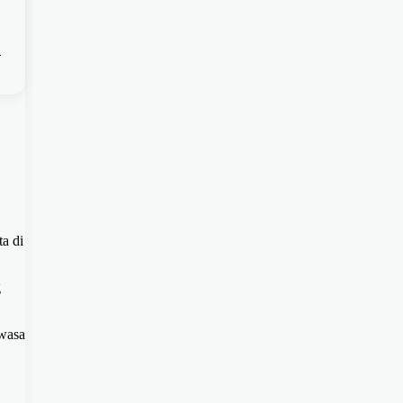
a
a di
g
ewasa