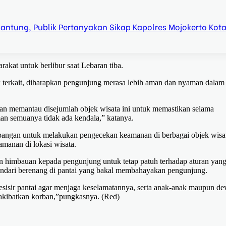
ntung, Publik Pertanyakan Sikap Kapolres Mojokerto Kot
rakat untuk berlibur saat Lebaran tiba.
k terkait, diharapkan pengunjung merasa lebih aman dan nyaman dalam
tan memantau disejumlah objek wisata ini untuk memastikan selama
an semuanya tidak ada kendala,” katanya.
angan untuk melakukan pengecekan keamanan di berbagai objek wisat
amanan di lokasi wisata.
n himbauan kepada pengunjung untuk tetap patuh terhadap aturan yan
ndari berenang di pantai yang bakal membahayakan pengunjung.
isir pantai agar menjaga keselamatannya, serta anak-anak maupun d
akibatkan korban,”pungkasnya. (Red)