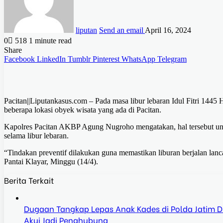
liputan
Send an email
April 16, 2024
0
518
1 minute read
Share
Facebook
LinkedIn
Tumblr
Pinterest
WhatsApp
Telegram
Pacitan||Liputankasus.com – Pada masa libur lebaran Idul Fitri 1445
beberapa lokasi obyek wisata yang ada di Pacitan.
Kapolres Pacitan AKBP Agung Nugroho mengatakan, hal tersebut u
selama libur lebaran.
“Tindakan preventif dilakukan guna memastikan liburan berjalan l
Pantai Klayar, Minggu (14/4).
Berita Terkait
Dugaan Tangkap Lepas Anak Kades di Polda Jatim Dis
Akui Jadi Penghubung