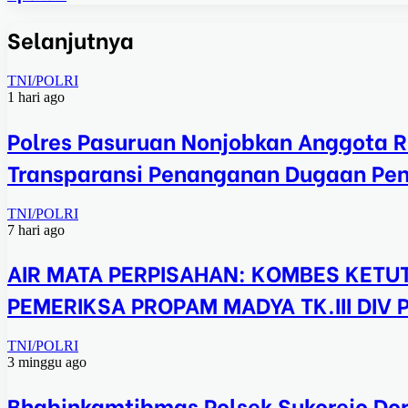
Selanjutnya
TNI/POLRI
1 hari ago
Polres Pasuruan Nonjobkan Anggota R
Transparansi Penanganan Dugaan Pe
TNI/POLRI
7 hari ago
AIR MATA PERPISAHAN: KOMBES KETUT
PEMERIKSA PROPAM MADYA TK.III DIV
TNI/POLRI
3 minggu ago
Bhabinkamtibmas Polsek Sukorejo Dor